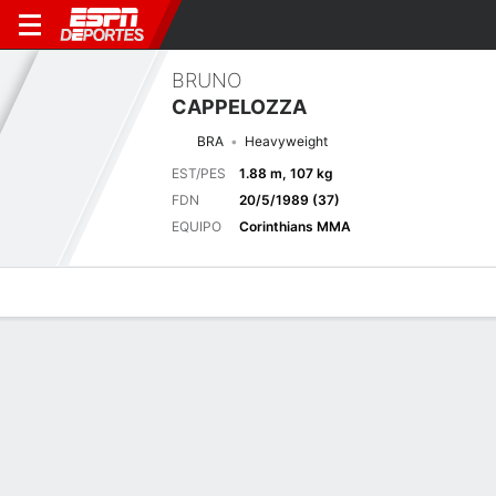
BRUNO
CAPPELOZZA
BRA
Heavyweight
EST/PES
1.88 m, 107 kg
FDN
20/5/1989 (37)
EQUIPO
Corinthians MMA
Perfil de Jugador
Noticias
Estadísticas
Bio
Historial de pele
Pelea anterior
Peso semi-pesado Charlotte, NC
F