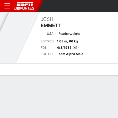
JOSH
EMMETT
USA
Featherweight
EST/PES
1.68 m, 66 kg
FDN
4/3/1985 (41)
EQUIPO
Team Alpha Male
Perfil de Jugador
Noticias
Estadísticas
Bio
Historial de pele
Pelea anterior
Peso Pluma Las Vegas, NV
F