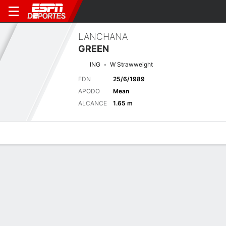
LANCHANA
GREEN
ING
W Strawweight
FDN
25/6/1989
APODO
Mean
ALCANCE
1.65 m
Perfil de Jugador
Noticias
Estadísticas
Bio
Historial de pele
Historial de peleas
Ver Todo
FECHA
OPONENTE
RES.
DECISIÓN
RND
13 de May., 2022
C. Penco
P
Dec U
3