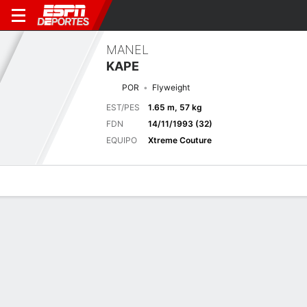
MANEL
KAPE
POR
Flyweight
EST/PES
1.65 m, 57 kg
FDN
14/11/1993 (32)
EQUIPO
Xtreme Couture
Perfil de Jugador
Noticias
Estadísticas
Bio
Historial de pele
Pelea anterior
Peso Mosca Las Vegas, NV
F