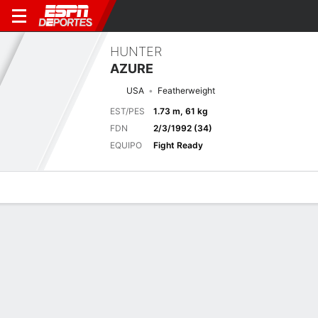
HUNTER
AZURE
USA
Featherweight
EST/PES
1.73 m, 61 kg
FDN
2/3/1992 (34)
EQUIPO
Fight Ready
Perfil de Jugador
Noticias
Estadísticas
Bio
Historial de pele
Pelea anterior
Chandler, AZ
F