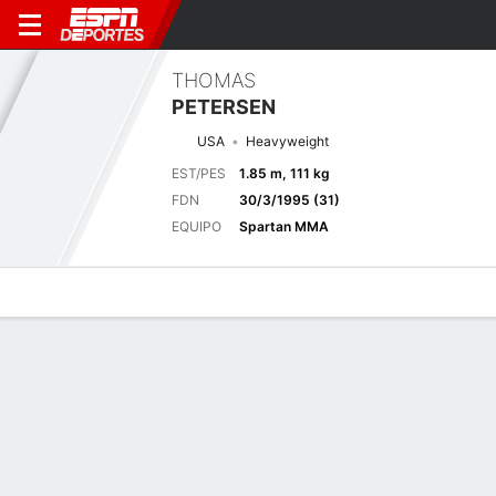
THOMAS
PETERSEN
USA
Heavyweight
EST/PES
1.85 m, 111 kg
FDN
30/3/1995 (31)
EQUIPO
Spartan MMA
Perfil de Jugador
Noticias
Estadísticas
Bio
Historial de pele
Pelea anterior
Peso completo Abu Dhabi, Emiratos Árabes Unidos
F