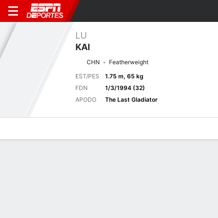
LU
KAI
CHN
Featherweight
EST/PES
1.75 m, 65 kg
FDN
1/3/1994 (32)
APODO
The Last Gladiator
Perfil de Jugador
Noticias
Estadísticas
Bio
Historial de pele
Pelea anterior
Commerce, CA
F