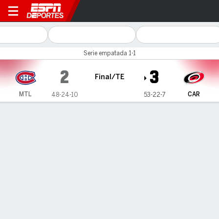
Montreal Canadiens en Caro
Serie empatada 1-1
2
3
Final/TE
MTL
CAR
48-24-10
53-22-7
Resumen
Ficha
Estadísticas de Equipo
Videos
Estadísticas de Equipo
Tiros
12
26
Aciertos
16
46