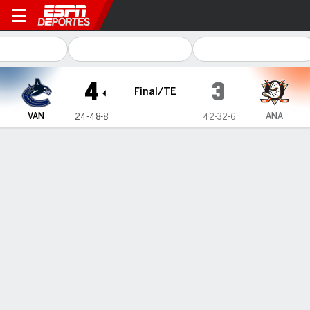
Vancouver Canucks en Ana
4
3
Final/TE
VAN
ANA
24-48-8
42-32-6
Resumen
Ficha
Estadísticas de Equipo
Videos
Lo más destacado
Todos los aspectos destacados
Estrellas del juego