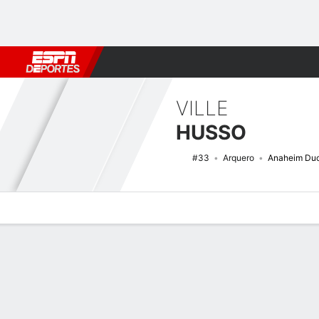
Fútbol
MLB
F. Americano
Básquetbol
WNBA
F1
Boxe
VILLE
HUSSO
#33
Arquero
Anaheim Du
Perfil de Jugador
Noticias
Estadísticas
Bio
Splits
Resumen