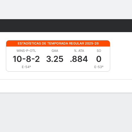
Watch
Juegos
ESTADÍSTICAS DE TEMPORADA REGULAR 2025-26
WINS-P-OTL
GAA
%. ATA
SO
10-8-2
3.25
.884
0
E-54º
E-53º