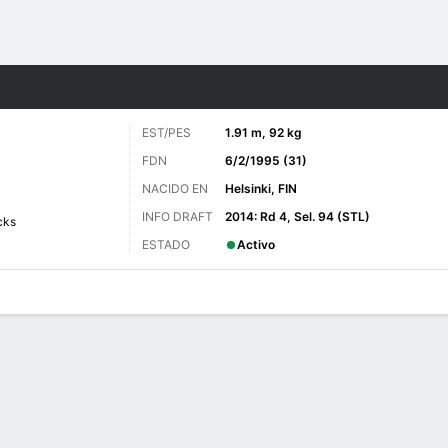
o
NHL
Más Deportes
EST/PES
1.91 m, 92 kg
FDN
6/2/1995 (31)
NACIDO EN
Helsinki, FIN
INFO DRAFT
2014: Rd 4, Sel. 94 (STL)
cks
ESTADO
Activo
 de Juegos