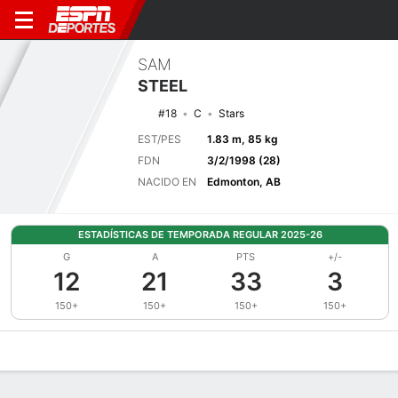
SAM
STEEL
#18
C
Stars
EST/PES
1.83 m, 85 kg
FDN
3/2/1998 (28)
NACIDO EN
Edmonton, AB
ESTADÍSTICAS DE TEMPORADA REGULAR 2025-26
G
A
PTS
+/-
12
21
33
3
150+
150+
150+
150+
Perfil de Jugador
Noticias
Estadísticas
Bio
Splits
Resumen