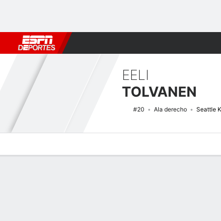
Fútbol
MLB
F. Americano
Básquetbol
WNBA
F1
Boxe
EELI
TOLVANEN
#20
Ala derecho
Seattle 
Perfil de Jugador
Noticias
Estadísticas
Bio
Splits
Resumen