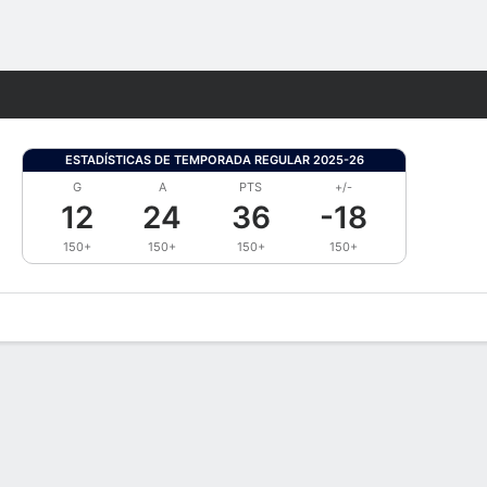
Watch
Juegos
ESTADÍSTICAS DE TEMPORADA REGULAR 2025-26
G
A
PTS
+/-
12
24
36
-18
150+
150+
150+
150+