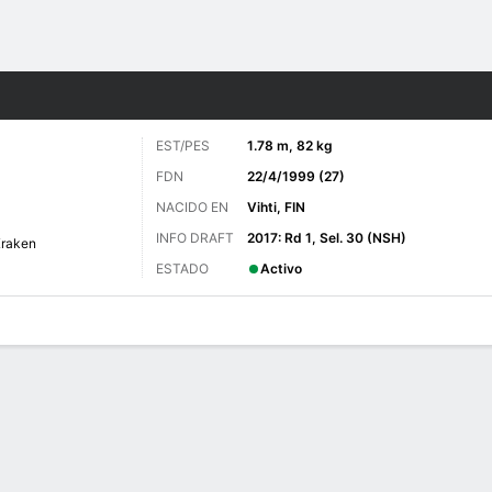
o
NHL
Más Deportes
EST/PES
1.78 m, 82 kg
FDN
22/4/1999 (27)
NACIDO EN
Vihti, FIN
INFO DRAFT
2017: Rd 1, Sel. 30 (NSH)
Kraken
ESTADO
Activo
 de Juegos