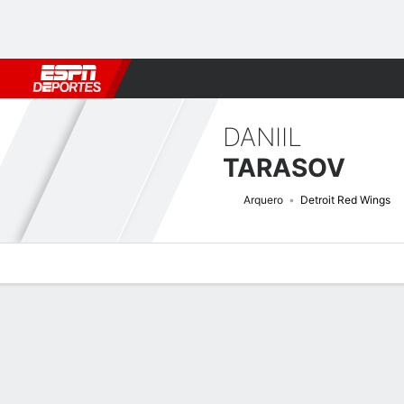
Fútbol
MLB
F. Americano
Básquetbol
WNBA
F1
Boxe
DANIIL
TARASOV
Arquero
Detroit Red Wings
Perfil de Jugador
Noticias
Estadísticas
Bio
Splits
Resumen