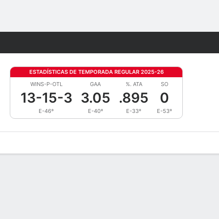
Watch
Juegos
ESTADÍSTICAS DE TEMPORADA REGULAR 2025-26
WINS-P-OTL
GAA
%. ATA
SO
13-15-3
3.05
.895
0
E-46º
E-40º
E-33º
E-53º