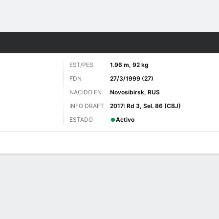
o
NHL
Más Deportes
EST/PES
1.96 m, 92 kg
FDN
27/3/1999 (27)
NACIDO EN
Novosibirsk, RUS
INFO DRAFT
2017: Rd 3, Sel. 86 (CBJ)
ESTADO
Activo
 de Juegos