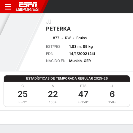
JJ
PETERKA
#77
RW
Bruins
EST/PES
1.83 m, 85 kg
FDN
14/1/2002 (24)
NACIDO EN
Munich, GER
ESTADÍSTICAS DE TEMPORADA REGULAR 2025-26
G
A
PTS
+/-
25
22
47
6
E-71º
150+
E-150º
150+
Perfil de Jugador
Noticias
Estadísticas
Bio
Splits
Resumen