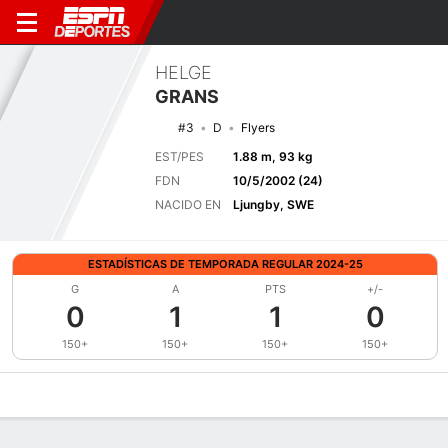
HELGE
GRANS
#3
D
Flyers
EST/PES
1.88 m, 93 kg
FDN
10/5/2002 (24)
NACIDO EN
Ljungby, SWE
ESTADÍSTICAS DE TEMPORADA REGULAR 2024-25
G
A
PTS
+/-
0
1
1
0
150+
150+
150+
150+
Perfil de Jugador
Noticias
Estadísticas
Bio
Splits
Resumen