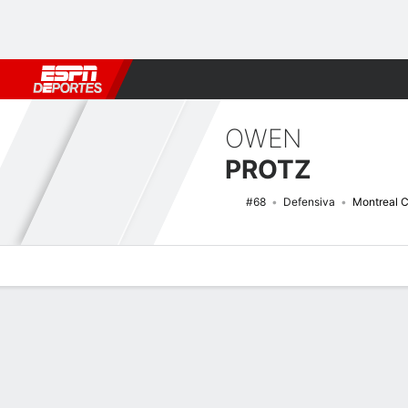
Fútbol
MLB
F. Americano
Básquetbol
WNBA
F1
Boxe
OWEN
PROTZ
#68
Defensiva
Montreal 
Perfil de Jugador
Noticias
Estadísticas
Bio
Splits
Resumen