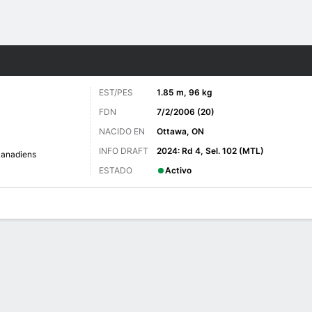
o
NHL
Más Deportes
EST/PES
1.85 m, 96 kg
FDN
7/2/2006 (20)
NACIDO EN
Ottawa, ON
INFO DRAFT
2024: Rd 4, Sel. 102 (MTL)
Canadiens
ESTADO
Activo
 de Juegos