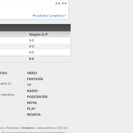
3-6, 4-6
Resultados Completos »
Singles G-P
0-0
0-0
0-0
0-0
NTAS
VIDEO
FANTASÍA
 ESPN TV
TV
RADIO
ra miembros
PODCENTER
MOVIL
PLAY
REVISTA
ces
|
Patentes
|
Empleos:
Latinoamérica
|
EE.UU.
. Por favor presiona aquí para las
restricciones y