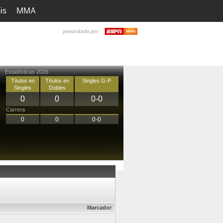
is
MMA
h
Juegos
Ediciones
Estadísticas 2026
Títulos en
Títulos en
Singles G-P
Singles
Dobles
0
0
0-0
Carrera
0
0
0-0
Marcador