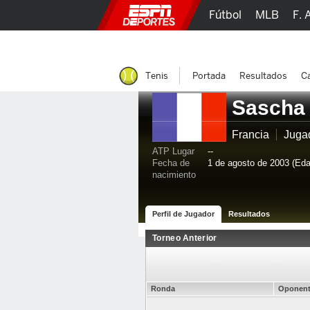
Fútbol
MLB
F. 
Lucha Libre
Olím
Tenis
Portada
Resultados
Ca
Sascha
Francia
Juga
ATP Lugar
--
Fecha de
1 de agosto de 2003 (Eda
nacimiento
Perfil de Jugador
Resultados
Torneo Anterior
Ronda
Oponen