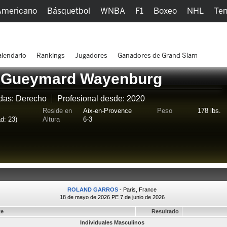
Americano
Básquetbol
WNBA
F1
Boxeo
NHL
Ten
picos
Más Deportes
Watc
lendario
Rankings
Jugadores
Ganadores de Grand Slam
 Gueymard Wayenburg
das: Derecho
Profesional desde: 2020
Reside en
Aix-en-Provence
Peso
178 lbs.
d: 23)
Altura
6-3
ROLAND GARROS
- Paris, France
18 de mayo de 2026 PE 7 de junio de 2026
te
Resultado
Individuales Masculinos