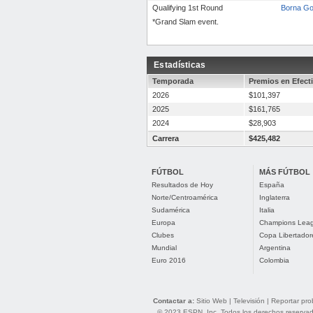
Qualifying 1st Round
Borna Go
*Grand Slam event.
Estadísticas
Temporada
Premios en Efect
2026
$101,397
2025
$161,765
2024
$28,903
Carrera
$425,482
FÚTBOL
MÁS FÚTBOL
Resultados de Hoy
España
Norte/Centroamérica
Inglaterra
Sudamérica
Italia
Europa
Champions Lea
Clubes
Copa Libertador
Mundial
Argentina
Euro 2016
Colombia
Contactar a:
Sitio Web
|
Televisión
|
Reportar pr
© 2023 ESPN, Inc. Todos los derechos reservados