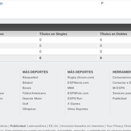
jo
P
ivo
Títulos en Singles
Títulos en Dobles
0
0
0
0
0
0
0
0
MÁS DEPORTES
MÁS DEPORTES
HERRAMIE
Básquetbol
Rugby (Scrum.com)
Contactarnos
Béisbol
ESPNtenis.com
Contactar a
Boxeo
MMA
Mi ESPN
gue
Fútbol Americano
ESPNPolo.com
Servicios pa
es
Deporte Motor
ESPN Run
Publicidad
Golf
X Games
Olímpicos
Otros Deportes
oblema
|
Publicidad:
Latinoamérica
|
EE.UU.
|
Anuncios basados en intereses
|
Your Privacy Choi
. Este material no puede ser publicado, transmitido, reescrito, o redistribuido en ninguna forma