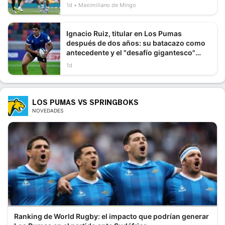
1d
Maximiliano de Mingo
Ignacio Ruiz, titular en Los Pumas
después de dos años: su batacazo como
antecedente y el "desafío gigantesco"
ante Sudáfrica
1d
LOS PUMAS VS SPRINGBOKS
NOVEDADES
Ranking de World Rugby: el impacto que podrían generar