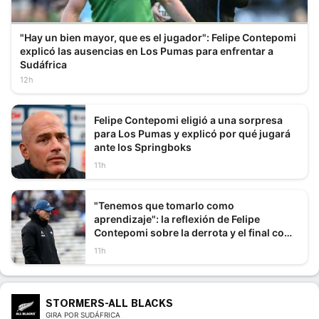
"Hay un bien mayor, que es el jugador": Felipe Contepomi
explicó las ausencias en Los Pumas para enfrentar a
Sudáfrica
12h
Felipe Contepomi eligió a una sorpresa
para Los Pumas y explicó por qué jugará
ante los Springboks
11h
"Tenemos que tomarlo como
aprendizaje": la reflexión de Felipe
Contepomi sobre la derrota y el final con
Inglaterra
11h
STORMERS-ALL BLACKS
GIRA POR SUDÁFRICA