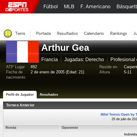
Fútbol
MLB
F. Americano
Básquet
Lucha Libre
Olímpicos
Más Deportes
Tenis
Portada
Resultados
Calendario
Rankings
J
Arthur Gea
Francia
Jugadas: Derecho
Profesional
ATP Lugar
#82
Reside en
Carpen
Fecha de
2 de enero de 2005 (Edad: 21)
Altura
5-11
nacimiento
Perfil de Jugador
Resultados
Torneo Anterior
Mifel Tennis Open by 
25 de julio de 2
Ronda
Oponente
Individ