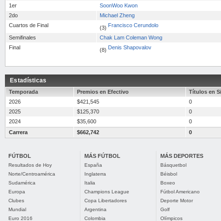
1er
SoonWoo Kwon
2do
Michael Zheng
Cuartos de Final
Francisco Cerundolo
(3)
Semifinales
Chak Lam Coleman Wong
Final
Denis Shapovalov
(8)
Estadísticas
Temporada
Premios en Efectivo
Títulos en S
2026
$421,545
0
2025
$125,370
0
2024
$35,600
0
Carrera
$662,742
0
FÚTBOL
MÁS FÚTBOL
MÁS DEPORTES
Resultados de Hoy
España
Básquetbol
Norte/Centroamérica
Inglaterra
Béisbol
Sudamérica
Italia
Boxeo
Europa
Champions League
Fútbol Americano
Clubes
Copa Libertadores
Deporte Motor
Mundial
Argentina
Golf
Euro 2016
Colombia
Olímpicos