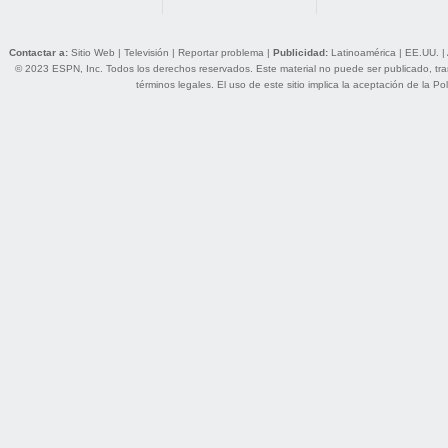
Contactar a:
Sitio Web
|
Televisión
|
Reportar problema
|
Publicidad:
Latinoamérica
|
EE.UU.
|
© 2023 ESPN, Inc. Todos los derechos reservados. Este material no puede ser publicado, trans
términos legales
. El uso de este sitio implica la aceptación de la
Pol