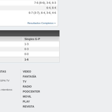
7-6 (8-6), 3-6, 6-3
6-4, 6-4
6-7 (3-7), 6-4, 3-6, 4-6
Resultados Completos »
Singles G-P
1-3
0-3
0-0
1-6
NTAS
VIDEO
FANTASÍA
 ESPN TV
TV
RADIO
ra miembros
PODCENTER
MOVIL
PLAY
REVISTA