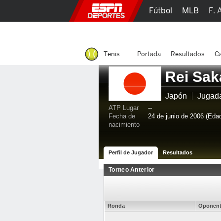
Fútbol
MLB
F. 
Lucha Libre
Olím
Tenis
Portada
Resultados
Ca
Rei Sa
Japón
Jugad
ATP Lugar
--
Fecha de
24 de junio de 2006 (Edad
nacimiento
Perfil de Jugador
Resultados
Torneo Anterior
Ronda
Oponen