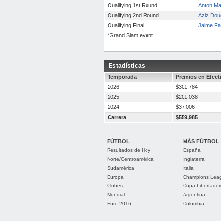
Qualifying 1st Round
Anton Ma
Qualifying 2nd Round
Aziz Dou
Qualifying Final
Jaime Fa
*Grand Slam event.
Estadísticas
Temporada
Premios en Efect
2026
$301,784
2025
$201,038
2024
$37,006
Carrera
$559,985
FÚTBOL
MÁS FÚTBOL
Resultados de Hoy
España
Norte/Centroamérica
Inglaterra
Sudamérica
Italia
Europa
Champions Lea
Clubes
Copa Libertador
Mundial
Argentina
Euro 2016
Colombia