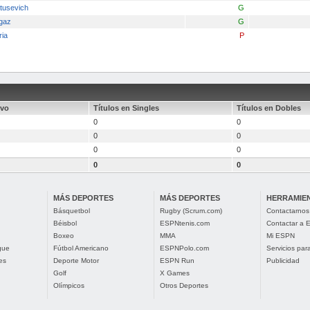
tusevich
G
gaz
G
ria
P
ivo
Títulos en Singles
Títulos en Dobles
0
0
0
0
0
0
0
0
MÁS DEPORTES
MÁS DEPORTES
HERRAMIE
Básquetbol
Rugby (Scrum.com)
Contactarnos
Béisbol
ESPNtenis.com
Contactar a
Boxeo
MMA
Mi ESPN
gue
Fútbol Americano
ESPNPolo.com
Servicios pa
es
Deporte Motor
ESPN Run
Publicidad
Golf
X Games
Olímpicos
Otros Deportes