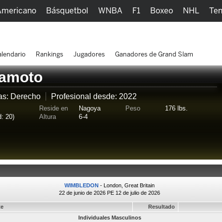
Americano
Básquetbol
WNBA
F1
Boxeo
NHL
Ten
picos
Más Deportes
Watc
lendario
Rankings
Jugadores
Ganadores de Grand Slam
kamoto
as: Derecho
Profesional desde: 2022
Reside en
Nagoya
Peso
176 lbs.
: 20)
Altura
6-4
WIMBLEDON
- London, Great Britain
22 de junio de 2026 PE 12 de julio de 2026
te
Resultado
Individuales Masculinos