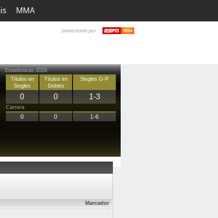
is
MMA
h
Juegos
Ediciones
Estadísticas 2026
Títulos en
Títulos en
Singles G-P
Singles
Dobles
0
0
1-3
Carrera
0
0
1-6
Marcador