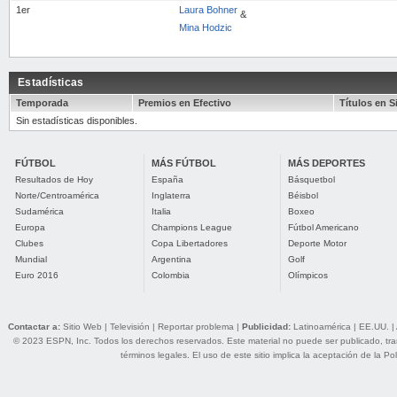
1er
Laura Bohner
&
Mina Hodzic
Estadísticas
Temporada
Premios en Efectivo
Títulos en S
Sin estadísticas disponibles.
FÚTBOL
MÁS FÚTBOL
MÁS DEPORTES
Resultados de Hoy
España
Básquetbol
Norte/Centroamérica
Inglaterra
Béisbol
Sudamérica
Italia
Boxeo
Europa
Champions League
Fútbol Americano
Clubes
Copa Libertadores
Deporte Motor
Mundial
Argentina
Golf
Euro 2016
Colombia
Olímpicos
Contactar a:
Sitio Web
|
Televisión
|
Reportar problema
|
Publicidad:
Latinoamérica
|
EE.UU.
|
© 2023 ESPN, Inc. Todos los derechos reservados. Este material no puede ser publicado, trans
términos legales
. El uso de este sitio implica la aceptación de la
Pol