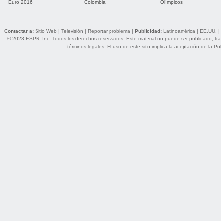
Euro 2016
Colombia
Olímpicos
Contactar a:
Sitio Web
|
Televisión
|
Reportar problema
|
Publicidad:
Latinoamérica
|
EE.UU.
|
© 2023 ESPN, Inc. Todos los derechos reservados. Este material no puede ser publicado, trans
términos legales
. El uso de este sitio implica la aceptación de la
Pol