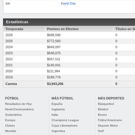
1er
Kayla Day
Estadísticas
Temporada
Premios en Efectivo
Títulos en S
2026
$698,596
0
2025
$772,560
0
2024
$849,097
0
2023
$548,075
0
2022
$567,511
0
2021
$140,041
0
2020
$111,984
0
2019
$189,776
0
Carrera
$3,943,206
0
FÚTBOL
MÁS FÚTBOL
MÁS DEPORTES
Resultados de Hoy
España
Básquetbol
Norte/Centroamérica
Inglaterra
Béisbol
Sudamérica
Italia
Boxeo
Europa
Champions League
Fútbol Americano
Clubes
Copa Libertadores
Deporte Motor
Mundial
Argentina
Golf