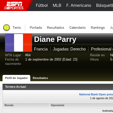
Fútbol
MLB
F. Americano
Básquet
Lucha Libre
Olímpicos
Más Deportes
Tenis
Portada
Resultados
Calendario
Rankings
J
Diane Parry
Francia
Jugadas: Derecho
Profesional
WTA Lugar
#64
Reside en
N
Fecha de
1 de septiembre de 2002 (Edad: 23)
Altura
5
nacimiento
Perfil de Jugador
Resultados
Torneo Actual
National Bank Open pres
1 de agosto de 20
Ronda
Oponente
Individ