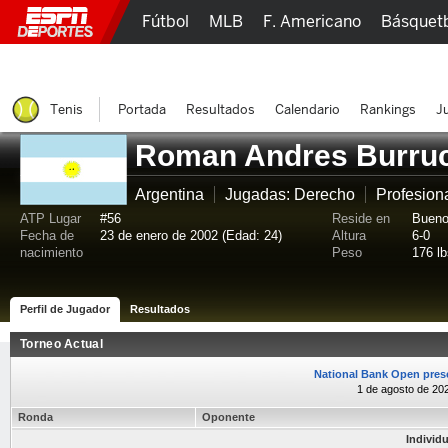
Fútbol
MLB
F. Americano
Básquet
Lucha Libre
Olímpicos
Más Deportes
Tenis
Portada
Resultados
Calendario
Rankings
J
Roman Andres Burru
Argentina
Jugadas: Derecho
Profesion
ATP Lugar
#56
Reside en
Bueno
Fecha de
23 de enero de 2002 (Edad: 24)
Altura
6-0
nacimiento
Peso
176 lb
Perfil de Jugador
Resultados
Torneo Actual
National Bank Open pres
1 de agosto de 20
Ronda
Oponente
Individ