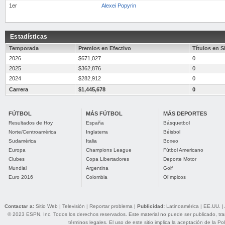
1er
Alexei Popyrin
Estadísticas
Temporada
Premios en Efectivo
Títulos en S
2026
$671,027
0
2025
$362,876
0
2024
$282,912
0
Carrera
$1,445,678
0
FÚTBOL
MÁS FÚTBOL
MÁS DEPORTES
Resultados de Hoy
España
Básquetbol
Norte/Centroamérica
Inglaterra
Béisbol
Sudamérica
Italia
Boxeo
Europa
Champions League
Fútbol Americano
Clubes
Copa Libertadores
Deporte Motor
Mundial
Argentina
Golf
Euro 2016
Colombia
Olímpicos
Contactar a:
Sitio Web
|
Televisión
|
Reportar problema
|
Publicidad:
Latinoamérica
|
EE.UU.
|
© 2023 ESPN, Inc. Todos los derechos reservados. Este material no puede ser publicado, trans
términos legales
. El uso de este sitio implica la aceptación de la
Pol