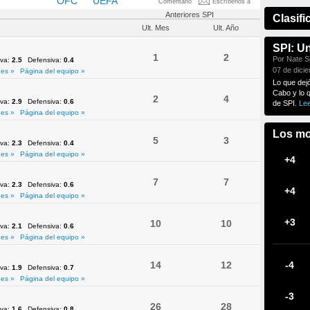
NMEBOL
OFC
UEFA
Comentario
Escríbenos a
Anteriores SPI
Clasifi
Ult. Mes
Ult. Año
SPI: U
1
2
Por Nate Si
iva:
2.5
Defensiva:
0.4
07 de dici
es »
Página del equipo »
Lo que dej
Cabo y lo 
2
4
iva:
2.9
Defensiva:
0.6
de SPI.
Le
es »
Página del equipo »
Los mo
5
3
iva:
2.3
Defensiva:
0.4
es »
Página del equipo »
+4
7
7
iva:
2.3
Defensiva:
0.6
+4
es »
Página del equipo »
+3
10
10
iva:
2.1
Defensiva:
0.6
es »
Página del equipo »
14
12
-4
iva:
1.9
Defensiva:
0.7
es »
Página del equipo »
-3
26
28
iva:
1.6
Defensiva:
0.8