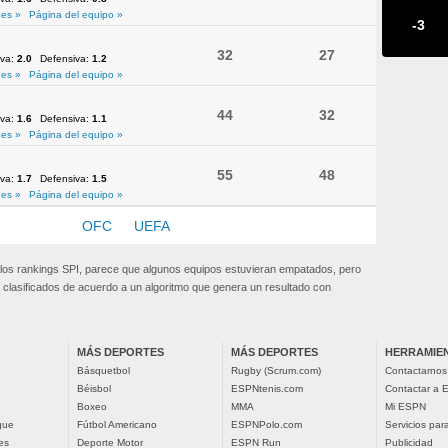
es »
Página del equipo »
-3
32
27
iva:
2.0
Defensiva:
1.2
es »
Página del equipo »
44
32
iva:
1.6
Defensiva:
1.1
es »
Página del equipo »
55
48
iva:
1.7
Defensiva:
1.5
es »
Página del equipo »
NMEBOL
OFC
UEFA
 los rankings SPI, parece que algunos equipos estuvieran empatados, pero
clasificados de acuerdo a un algoritmo que genera un resultado con
MÁS DEPORTES
MÁS DEPORTES
HERRAMIE
Básquetbol
Rugby (Scrum.com)
Contactarnos
Béisbol
ESPNtenis.com
Contactar a
Boxeo
MMA
Mi ESPN
gue
Fútbol Americano
ESPNPolo.com
Servicios pa
es
Deporte Motor
ESPN Run
Publicidad