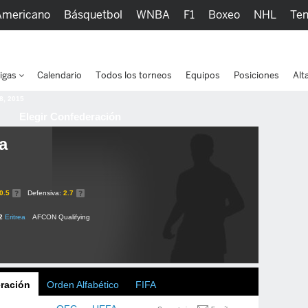
Americano
Básquetbol
WNBA
F1
Boxeo
NHL
Ten
picos
Más Deportes
Watc
igas
Calendario
Todos los torneos
Equipos
Posiciones
Alt
 8, 2015
Elegir Confederación
ea
0.5
Defensiva:
2.7
2
Eritrea
AFCON Qualifying
ración
Orden Alfabético
FIFA