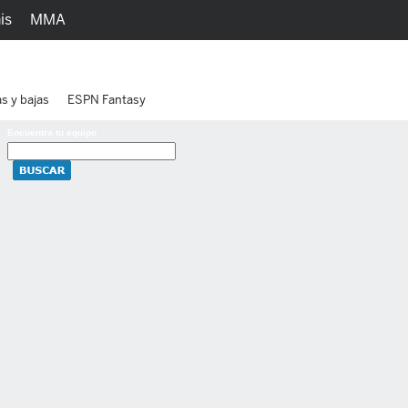
is
MMA
h
Juegos
Ediciones
as y bajas
ESPN Fantasy
Encuentra tu equipo