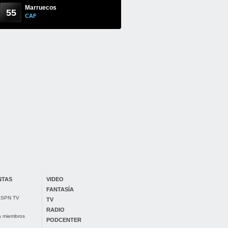
Marruecos
55
CAF
NTAS
VIDEO
FANTASÍA
 ESPN TV
TV
RADIO
ra miembros
PODCENTER