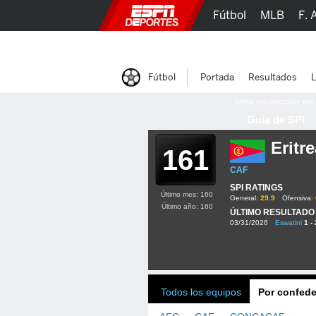
Fútbol
MLB
F. 
Lucha Libre
Olím
Fútbol
Portada
Resultados
L
Última actualización:
oct
Guía de SPI
Eritr
161
CAF
SPI RATINGS
Último mes: 160
General:
29.9
Ofensiva:
Último año: 160
ÚLTIMO RESULTADO
03/31/2026
Eswatini
1 - 
Todos los equipos
Por confede