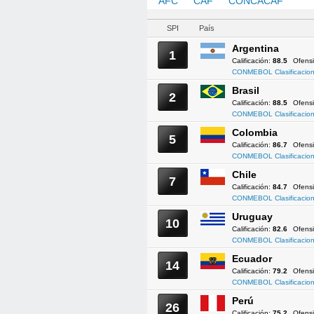
AFC
CAF
CONCACAF
CO
SPI
País
Argentina
1
Calificación:
88.5
Ofens
CONMEBOL Clasificacion
Brasil
2
Calificación:
88.5
Ofens
CONMEBOL Clasificacion
Colombia
5
Calificación:
86.7
Ofens
CONMEBOL Clasificacion
Chile
7
Calificación:
84.7
Ofens
CONMEBOL Clasificacion
Uruguay
10
Calificación:
82.6
Ofens
CONMEBOL Clasificacion
Ecuador
14
Calificación:
79.2
Ofens
CONMEBOL Clasificacion
Perú
26
Calificación:
75.2
Ofens