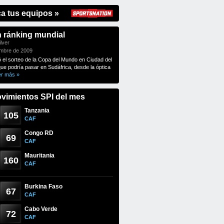
ca tus equipos »
n ránking mundial
lver
embre de 2009
ó el sorteo de la Copa del Mundo en Ciudad del
que podría pasar en Sudáfrica, desde la óptica
er más »
vimientos SPI del mes
Tanzania
105
CAF
Congo RD
69
CAF
Mauritania
160
CAF
Burkina Faso
67
CAF
Cabo Verde
72
CAF