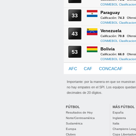
CONMEBOL Clasificacion
Paraguay
33
Calificación:
74.3
Ofens
CONMEBOL Clasificacion
Venezuela
43
Calificación:
70.8
Ofens
CONMEBOL Clasificacion
Bolivia
53
Calificación:
66.0
Ofens
CONMEBOL Clasificacion
AFC
CAF
CONCACAF
CO
Importante: por la manera en que se muestran
no hay empates en el SPI. Los equipos quedan 
decimales de 20 dígitos.
FÚTBOL
MÁS FÚTBOL
Resultados de Hoy
España
Norte/Centroamérica
Inglaterra
Sudamérica
Italia
Europa
Champions Lea
Clubes
Copa Libertador