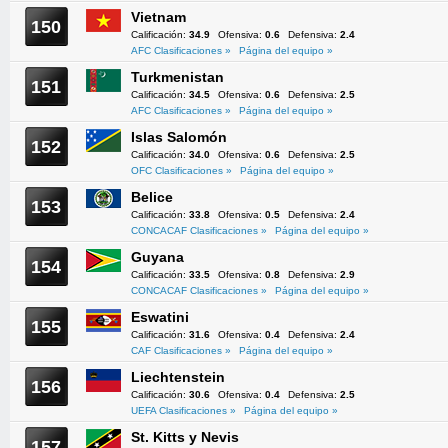
Vietnam
150
Calificación:
34.9
Ofensiva:
0.6
Defensiva:
2.4
AFC Clasificaciones »
Página del equipo »
Turkmenistan
151
Calificación:
34.5
Ofensiva:
0.6
Defensiva:
2.5
AFC Clasificaciones »
Página del equipo »
Islas Salomón
152
Calificación:
34.0
Ofensiva:
0.6
Defensiva:
2.5
OFC Clasificaciones »
Página del equipo »
Belice
153
Calificación:
33.8
Ofensiva:
0.5
Defensiva:
2.4
CONCACAF Clasificaciones »
Página del equipo »
Guyana
154
Calificación:
33.5
Ofensiva:
0.8
Defensiva:
2.9
CONCACAF Clasificaciones »
Página del equipo »
Eswatini
155
Calificación:
31.6
Ofensiva:
0.4
Defensiva:
2.4
CAF Clasificaciones »
Página del equipo »
Liechtenstein
156
Calificación:
30.6
Ofensiva:
0.4
Defensiva:
2.5
UEFA Clasificaciones »
Página del equipo »
St. Kitts y Nevis
157