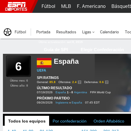
Fútbol
MLB
F. Americano
Básquet
Lucha Libre
Olímpicos
Más Deportes
Fútbol
Portada
Resultados
Ligas
Calendario
Tod
Última actualización:
oct 8, 2015
Guía de SPI
Elegir Confederación
España
6
UEFA
SPI RATINGS
Último mes: 6
General:
85.8
Ofensiva:
2.4
Defensiva:
0.6
Último año: 8
ÚLTIMO RESULTADO
07/19/2026
España
1 - 0
Argentina
FIFA World Cup
PRÓXIMO PARTIDO
09/26/2026
Inglaterra
v
España
07:45 EDT
Todos los equipos
Por confederación
Orden Alfabético