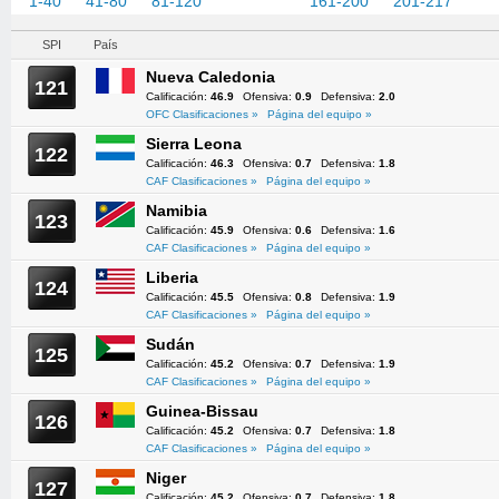
1-40
41-80
81-120
121-160
161-200
201-217
SPI
País
Nueva Caledonia
121
Calificación:
46.9
Ofensiva:
0.9
Defensiva:
2.0
OFC Clasificaciones »
Página del equipo »
Sierra Leona
122
Calificación:
46.3
Ofensiva:
0.7
Defensiva:
1.8
CAF Clasificaciones »
Página del equipo »
Namibia
123
Calificación:
45.9
Ofensiva:
0.6
Defensiva:
1.6
CAF Clasificaciones »
Página del equipo »
Liberia
124
Calificación:
45.5
Ofensiva:
0.8
Defensiva:
1.9
CAF Clasificaciones »
Página del equipo »
Sudán
125
Calificación:
45.2
Ofensiva:
0.7
Defensiva:
1.9
CAF Clasificaciones »
Página del equipo »
Guinea-Bissau
126
Calificación:
45.2
Ofensiva:
0.7
Defensiva:
1.8
CAF Clasificaciones »
Página del equipo »
Niger
127
Calificación:
45.2
Ofensiva:
0.7
Defensiva:
1.8