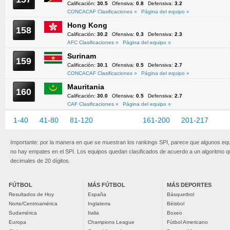
Calificación:
30.5
Ofensiva:
0.8
Defensiva:
3.2
CONCACAF Clasificaciones »
Página del equipo »
Hong Kong
158
Calificación:
30.2
Ofensiva:
0.3
Defensiva:
2.3
AFC Clasificaciones »
Página del equipo »
Surinam
159
Calificación:
30.1
Ofensiva:
0.5
Defensiva:
2.7
CONCACAF Clasificaciones »
Página del equipo »
Mauritania
160
Calificación:
30.0
Ofensiva:
0.5
Defensiva:
2.7
CAF Clasificaciones »
Página del equipo »
1-40
41-80
81-120
121-160
161-200
201-217
Importante: por la manera en que se muestran los rankings SPI, parece que algunos eq
no hay empates en el SPI. Los equipos quedan clasificados de acuerdo a un algoritmo 
decimales de 20 dígitos.
FÚTBOL
MÁS FÚTBOL
MÁS DEPORTES
Resultados de Hoy
España
Básquetbol
Norte/Centroamérica
Inglaterra
Béisbol
Sudamérica
Italia
Boxeo
Europa
Champions League
Fútbol Americano