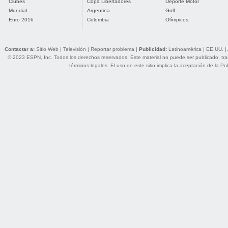
Clubes
Copa Libertadores
Deporte Motor
Mundial
Argentina
Golf
Euro 2016
Colombia
Olímpicos
Contactar a:
Sitio Web
|
Televisión
|
Reportar problema
|
Publicidad:
Latinoamérica
|
EE.UU.
|
© 2023 ESPN, Inc. Todos los derechos reservados. Este material no puede ser publicado, trans
términos legales
. El uso de este sitio implica la aceptación de la
Pol