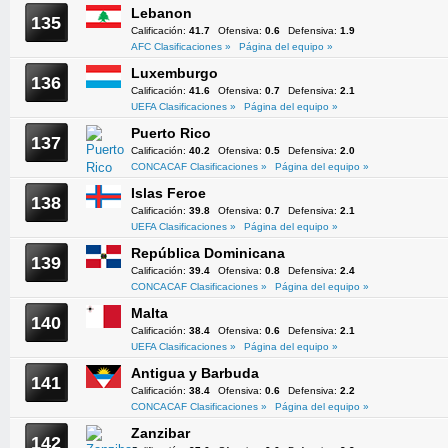
Lebanon
135
Calificación:
41.7
Ofensiva:
0.6
Defensiva:
1.9
AFC Clasificaciones »
Página del equipo »
Luxemburgo
136
Calificación:
41.6
Ofensiva:
0.7
Defensiva:
2.1
UEFA Clasificaciones »
Página del equipo »
Puerto Rico
137
Calificación:
40.2
Ofensiva:
0.5
Defensiva:
2.0
CONCACAF Clasificaciones »
Página del equipo »
Islas Feroe
138
Calificación:
39.8
Ofensiva:
0.7
Defensiva:
2.1
UEFA Clasificaciones »
Página del equipo »
República Dominicana
139
Calificación:
39.4
Ofensiva:
0.8
Defensiva:
2.4
CONCACAF Clasificaciones »
Página del equipo »
Malta
140
Calificación:
38.4
Ofensiva:
0.6
Defensiva:
2.1
UEFA Clasificaciones »
Página del equipo »
Antigua y Barbuda
141
Calificación:
38.4
Ofensiva:
0.6
Defensiva:
2.2
CONCACAF Clasificaciones »
Página del equipo »
Zanzibar
142