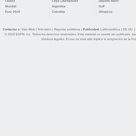
Clubes
Copa Libertadores
Deporte Motor
Mundial
Argentina
Golf
Euro 2016
Colombia
Olímpicos
Contactar a:
Sitio Web
|
Televisión
|
Reportar problema
|
Publicidad:
Latinoamérica
|
EE.UU.
|
© 2023 ESPN, Inc. Todos los derechos reservados. Este material no puede ser publicado, trans
términos legales
. El uso de este sitio implica la aceptación de la
Pol