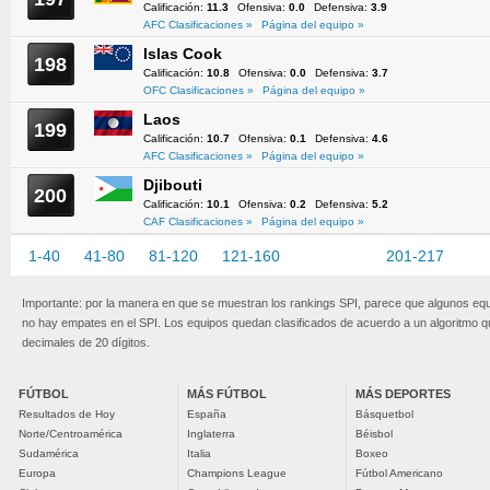
Calificación:
11.3
Ofensiva:
0.0
Defensiva:
3.9
AFC Clasificaciones »
Página del equipo »
Islas Cook
198
Calificación:
10.8
Ofensiva:
0.0
Defensiva:
3.7
OFC Clasificaciones »
Página del equipo »
Laos
199
Calificación:
10.7
Ofensiva:
0.1
Defensiva:
4.6
AFC Clasificaciones »
Página del equipo »
Djibouti
200
Calificación:
10.1
Ofensiva:
0.2
Defensiva:
5.2
CAF Clasificaciones »
Página del equipo »
1-40
41-80
81-120
121-160
161-200
201-217
Importante: por la manera en que se muestran los rankings SPI, parece que algunos eq
no hay empates en el SPI. Los equipos quedan clasificados de acuerdo a un algoritmo 
decimales de 20 dígitos.
FÚTBOL
MÁS FÚTBOL
MÁS DEPORTES
Resultados de Hoy
España
Básquetbol
Norte/Centroamérica
Inglaterra
Béisbol
Sudamérica
Italia
Boxeo
Europa
Champions League
Fútbol Americano