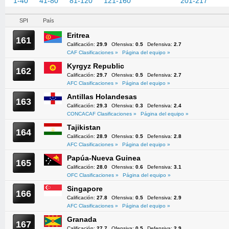
1-40
41-80
81-120
121-160
161-200
201-217
SPI
País
Eritrea
161
Calificación:
29.9
Ofensiva:
0.5
Defensiva:
2.7
CAF Clasificaciones »
Página del equipo »
Kyrgyz Republic
162
Calificación:
29.7
Ofensiva:
0.5
Defensiva:
2.7
AFC Clasificaciones »
Página del equipo »
Antillas Holandesas
163
Calificación:
29.3
Ofensiva:
0.3
Defensiva:
2.4
CONCACAF Clasificaciones »
Página del equipo »
Tajikistan
164
Calificación:
28.9
Ofensiva:
0.5
Defensiva:
2.8
AFC Clasificaciones »
Página del equipo »
Papúa-Nueva Guinea
165
Calificación:
28.0
Ofensiva:
0.6
Defensiva:
3.1
OFC Clasificaciones »
Página del equipo »
Singapore
166
Calificación:
27.8
Ofensiva:
0.5
Defensiva:
2.9
AFC Clasificaciones »
Página del equipo »
Granada
167
Calificación:
27.7
Ofensiva:
0.5
Defensiva:
2.9