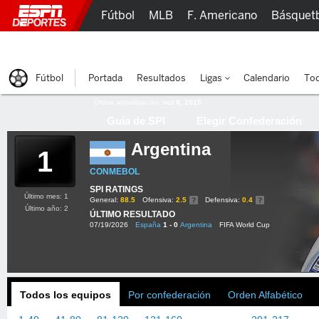
Fútbol
MLB
F. Americano
Básquet
Lucha Libre
Olímpicos
Más Deportes
Fútbol
Portada
Resultados
Ligas
Calendario
Tod
Última actualización:
oct 8, 2015
Guía de SPI
Elegir Confederación
Argentina
1
CONMEBOL
SPI RATINGS
Último mes: 1
General:
88.5
Ofensiva:
2.5
Defensiva:
0.4
Último año: 2
ÚLTIMO RESULTADO
07/19/2026
España
1 - 0
Argentina
FIFA World Cup
Todos los equipos
Por confederación
Orden Alfabético