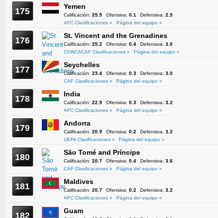
Yemen
175
Calificación:
25.5
Ofensiva:
0.1
Defensiva:
2.5
AFC Clasificaciones »
Página del equipo »
St. Vincent and the Grenadines
176
Calificación:
25.2
Ofensiva:
0.4
Defensiva:
3.0
CONCACAF Clasificaciones »
Página del equipo »
Seychelles
177
Calificación:
23.4
Ofensiva:
0.3
Defensiva:
3.0
CAF Clasificaciones »
Página del equipo »
India
178
Calificación:
22.9
Ofensiva:
0.3
Defensiva:
3.2
AFC Clasificaciones »
Página del equipo »
Andorra
179
Calificación:
20.9
Ofensiva:
0.2
Defensiva:
3.2
UEFA Clasificaciones »
Página del equipo »
São Tomé and Príncipe
180
Calificación:
20.7
Ofensiva:
0.4
Defensiva:
3.6
CAF Clasificaciones »
Página del equipo »
Maldives
181
Calificación:
20.7
Ofensiva:
0.2
Defensiva:
3.2
AFC Clasificaciones »
Página del equipo »
Guam
182