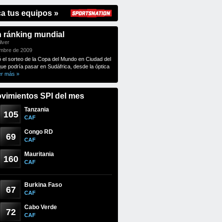
ca tus equipos »
n ránking mundial
lver
embre de 2009
ó el sorteo de la Copa del Mundo en Ciudad del
que podría pasar en Sudáfrica, desde la óptica
er más »
vimientos SPI del mes
Tanzania
105
CAF
Congo RD
69
CAF
Mauritania
160
CAF
Burkina Faso
67
CAF
Cabo Verde
72
CAF