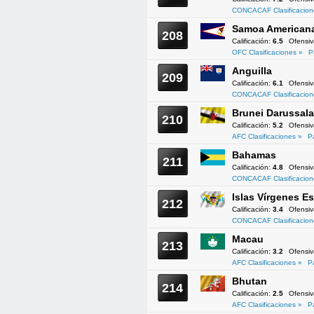
CONCACAF Clasificacion
Samoa American
208
Calificación:
6.5
Ofensi
OFC Clasificaciones »
P
Anguilla
209
Calificación:
6.1
Ofensi
CONCACAF Clasificacion
Brunei Darussal
210
Calificación:
5.2
Ofensi
AFC Clasificaciones »
P
Bahamas
211
Calificación:
4.8
Ofensi
CONCACAF Clasificacion
Islas Vírgenes 
212
Calificación:
3.4
Ofensi
CONCACAF Clasificacion
Macau
213
Calificación:
3.2
Ofensi
AFC Clasificaciones »
P
Bhutan
214
Calificación:
2.5
Ofensi
AFC Clasificaciones »
P