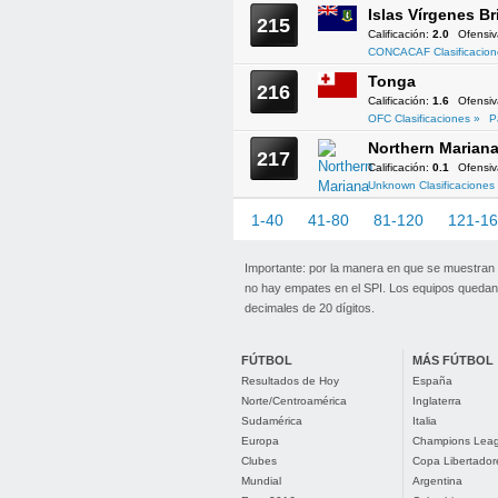
Islas Vírgenes Br
215
Calificación:
2.0
Ofensi
CONCACAF Clasificacion
Tonga
216
Calificación:
1.6
Ofensi
OFC Clasificaciones »
P
Northern Mariana
217
Calificación:
0.1
Ofensi
Unknown Clasificaciones
1-40
41-80
81-120
121-1
Importante: por la manera en que se muestran
no hay empates en el SPI. Los equipos quedan 
decimales de 20 dígitos.
FÚTBOL
MÁS FÚTBOL
Resultados de Hoy
España
Norte/Centroamérica
Inglaterra
Sudamérica
Italia
Europa
Champions Lea
Clubes
Copa Libertador
Mundial
Argentina