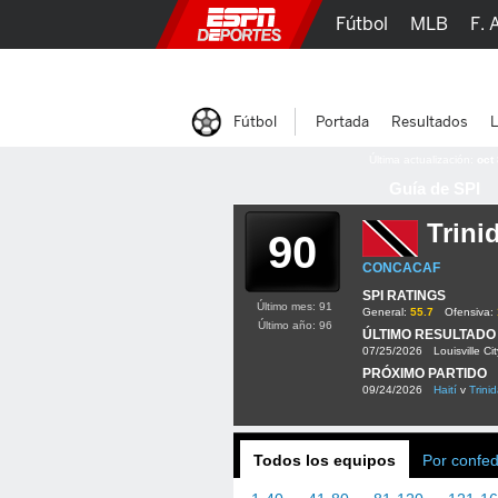
Fútbol
MLB
F. 
Lucha Libre
Olím
Fútbol
Portada
Resultados
L
Última actualización:
oct
Guía de SPI
Trini
90
CONCACAF
SPI RATINGS
Último mes: 91
General:
55.7
Ofensiva:
Último año: 96
ÚLTIMO RESULTADO
07/25/2026
Louisville Ci
PRÓXIMO PARTIDO
09/24/2026
Haití
v
Trini
Todos los equipos
Por confe