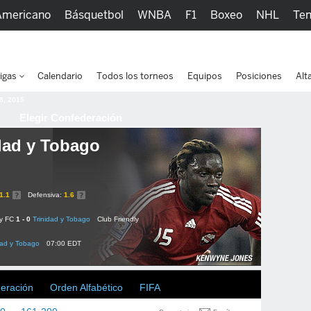
Americano
Básquetbol
WNBA
F1
Boxeo
NHL
Ten
picos
Más Deportes
Watc
igas
Calendario
Todos los torneos
Equipos
Posiciones
Alt
 8, 2015
Elegir Confederación
dad y Tobago
1.1
Defensiva:
1.6
ty FC
1 - 0
Trinidad y Tobago
Club Friendly
dad y Tobago
07:00 EDT
deración
Orden Alfabético
FIFA