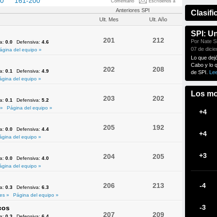
60
161-200
201-217
Comentario
Escríbenos a
Anteriores SPI
Clasifi
Ult. Mes
Ult. Año
SPI: U
201
212
Por Nate Si
va:
0.0
Defensiva:
4.6
07 de dici
ágina del equipo »
Lo que dej
Cabo y lo 
202
208
va:
0.1
Defensiva:
4.9
de SPI.
Le
ágina del equipo »
Los mo
203
202
va:
0.1
Defensiva:
5.2
 »
Página del equipo »
+4
205
192
va:
0.0
Defensiva:
4.4
+4
ágina del equipo »
+3
204
205
va:
0.0
Defensiva:
4.0
ágina del equipo »
206
213
-4
va:
0.3
Defensiva:
6.3
es »
Página del equipo »
-3
cos
207
209
va:
0.3
Defensiva:
6.4