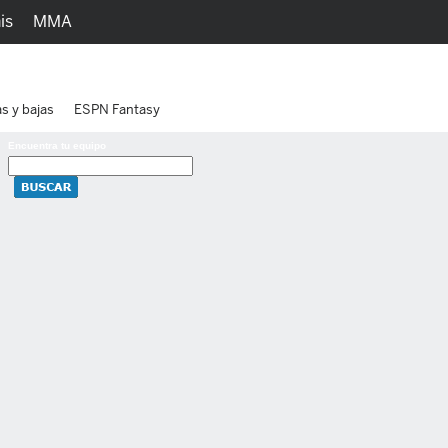
is
MMA
h
Juegos
Ediciones
as y bajas
ESPN Fantasy
Encuentra tu equipo