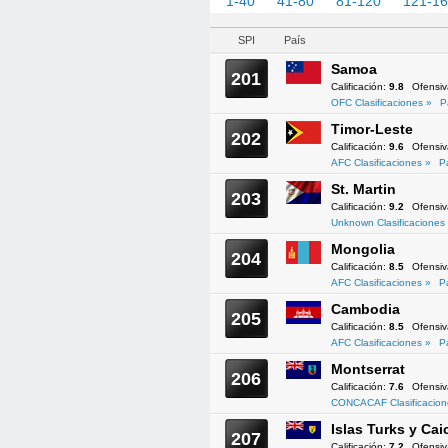
1-40
41-80
81-120
121-1
SPI
País
Samoa
201
Calificación:
9.8
Ofensi
OFC Clasificaciones »
P
Timor-Leste
202
Calificación:
9.6
Ofensi
AFC Clasificaciones »
P
St. Martin
203
Calificación:
9.2
Ofensi
Unknown Clasificaciones
Mongolia
204
Calificación:
8.5
Ofensi
AFC Clasificaciones »
P
Cambodia
205
Calificación:
8.5
Ofensi
AFC Clasificaciones »
P
Montserrat
206
Calificación:
7.6
Ofensi
CONCACAF Clasificacion
Islas Turks y Cai
207
Calificación:
7.2
Ofensi