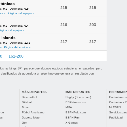
itánicas
215
215
va:
0.0
Defensiva:
6.9
es »
Página del equipo »
216
203
va:
0.0
Defensiva:
6.4
ágina del equipo »
 Islands
217
217
va:
0.0
Defensiva:
12.6
 »
Página del equipo »
60
161-200
201-217
 los rankings SPI, parece que algunos equipos estuvieran empatados, pero
clasificados de acuerdo a un algoritmo que genera un resultado con
MÁS DEPORTES
MÁS DEPORTES
HERRAMIE
Básquetbol
Rugby (Scrum.com)
Contactarnos
Béisbol
ESPNtenis.com
Contactar a
Boxeo
MMA
Mi ESPN
gue
Fútbol Americano
ESPNPolo.com
Servicios pa
es
Deporte Motor
ESPN Run
Publicidad
Golf
X Games