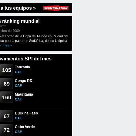
ca tus equipos »
n ránking mundial
lver
embre de 2009
ó el sorteo de la Copa del Mundo en Ciudad del
que podría pasar en Sudáfrica, desde la óptica
er más »
vimientos SPI del mes
Tanzania
105
CAF
Congo RD
69
CAF
Mauritania
160
CAF
Burkina Faso
67
CAF
Cabo Verde
72
CAF