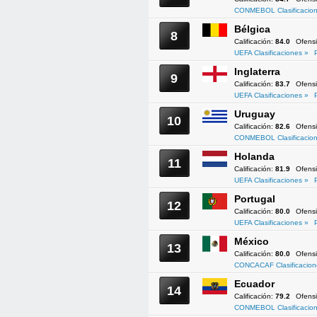
CONMEBOL Clasificacion
Bélgica
8
Calificación:
84.0
Ofens
UEFA Clasificaciones »
Inglaterra
9
Calificación:
83.7
Ofens
UEFA Clasificaciones »
Uruguay
10
Calificación:
82.6
Ofens
CONMEBOL Clasificacion
Holanda
11
Calificación:
81.9
Ofens
UEFA Clasificaciones »
Portugal
12
Calificación:
80.0
Ofens
UEFA Clasificaciones »
México
13
Calificación:
80.0
Ofens
CONCACAF Clasificacion
Ecuador
14
Calificación:
79.2
Ofens
CONMEBOL Clasificacion