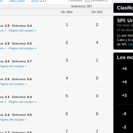
60
161-200
201-217
Comentario
Escríbenos a
Anteriores SPI
Clasifi
Ult. Mes
Ult. Año
SPI: U
1
2
Por Nate Si
iva:
2.5
Defensiva:
0.4
07 de dici
es »
Página del equipo »
Lo que dej
Cabo y lo 
2
4
iva:
2.9
Defensiva:
0.6
de SPI.
Le
es »
Página del equipo »
Los mo
3
1
iva:
3.0
Defensiva:
0.7
Página del equipo »
+4
4
5
iva:
2.6
Defensiva:
0.6
+4
Página del equipo »
+3
5
3
iva:
2.3
Defensiva:
0.4
es »
Página del equipo »
6
8
-4
iva:
2.4
Defensiva:
0.6
Página del equipo »
-3
7
7
iva:
2.3
Defensiva:
0.6