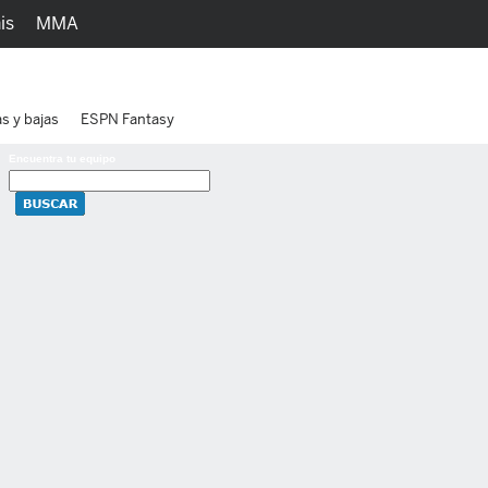
is
MMA
h
Juegos
Ediciones
as y bajas
ESPN Fantasy
Encuentra tu equipo