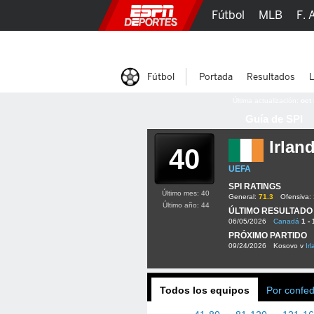
Fútbol
MLB
F. 
Lucha Libre
Olím
Fútbol
Portada
Resultados
L
Última actualización:
oct
Guía de SPI
Irlan
40
UEFA
SPI RATINGS
Último mes: 40
General:
71.3
Ofensiva:
Último año: 44
ÚLTIMO RESULTADO
06/05/2026
Canadá
1 - 
PRÓXIMO PARTIDO
09/24/2026
Kosovo v
Ir
Todos los equipos
Por confe