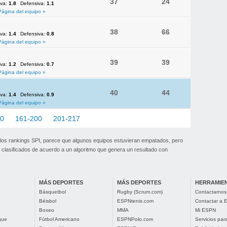
37
24
iva:
1.8
Defensiva:
1.1
Página del equipo »
38
66
iva:
1.4
Defensiva:
0.8
Página del equipo »
39
39
iva:
1.2
Defensiva:
0.7
Página del equipo »
40
44
iva:
1.4
Defensiva:
0.9
Página del equipo »
60
161-200
201-217
 los rankings SPI, parece que algunos equipos estuvieran empatados, pero
clasificados de acuerdo a un algoritmo que genera un resultado con
MÁS DEPORTES
MÁS DEPORTES
HERRAMIE
Básquetbol
Rugby (Scrum.com)
Contactarnos
Béisbol
ESPNtenis.com
Contactar a
Boxeo
MMA
Mi ESPN
gue
Fútbol Americano
ESPNPolo.com
Servicios pa