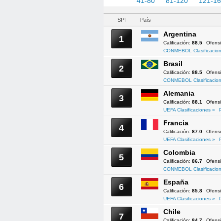
1-40
41-80
81-120
121-1
SPI
País
Argentina
1
Calificación:
88.5
Ofens
CONMEBOL Clasificacion
Brasil
2
Calificación:
88.5
Ofens
CONMEBOL Clasificacion
Alemania
3
Calificación:
88.1
Ofens
UEFA Clasificaciones »
Francia
4
Calificación:
87.0
Ofens
UEFA Clasificaciones »
Colombia
5
Calificación:
86.7
Ofens
CONMEBOL Clasificacion
España
6
Calificación:
85.8
Ofens
UEFA Clasificaciones »
Chile
7
Calificación:
84.7
Ofens