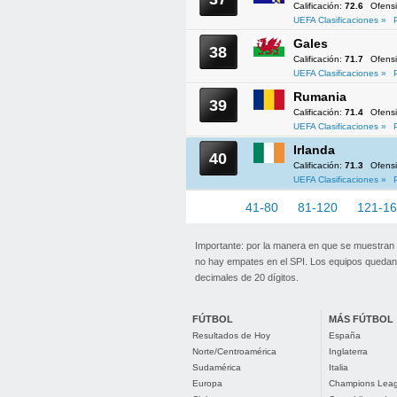
Calificación:
72.6
Ofens
UEFA Clasificaciones »
Gales
38
Calificación:
71.7
Ofens
UEFA Clasificaciones »
Rumania
39
Calificación:
71.4
Ofens
UEFA Clasificaciones »
Irlanda
40
Calificación:
71.3
Ofens
UEFA Clasificaciones »
1-40
41-80
81-120
121-1
Importante: por la manera en que se muestran
no hay empates en el SPI. Los equipos quedan 
decimales de 20 dígitos.
FÚTBOL
MÁS FÚTBOL
Resultados de Hoy
España
Norte/Centroamérica
Inglaterra
Sudamérica
Italia
Europa
Champions Lea