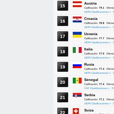
Austria
15
Calificación:
79.1
Ofens
UEFA Clasificaciones »
Croacia
16
Calificación:
78.8
Ofens
UEFA Clasificaciones »
Ucrania
17
Calificación:
77.7
Ofens
UEFA Clasificaciones »
Italia
18
Calificación:
77.5
Ofens
UEFA Clasificaciones »
Rusia
19
Calificación:
77.4
Ofens
UEFA Clasificaciones »
Senegal
20
Calificación:
77.4
Ofens
CAF Clasificaciones »
P
Serbia
21
Calificación:
77.1
Ofens
UEFA Clasificaciones »
Suiza
22