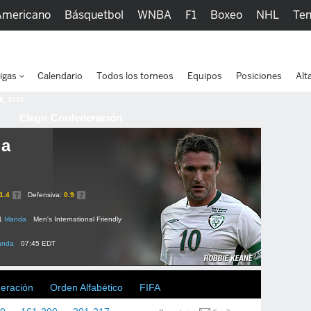
Americano
Básquetbol
WNBA
F1
Boxeo
NHL
Ten
picos
Más Deportes
Watc
igas
Calendario
Todos los torneos
Equipos
Posiciones
Alt
 8, 2015
Elegir Confederación
da
1.4
Defensiva:
0.9
1
Irlanda
Men's International Friendly
landa
07:45 EDT
deración
Orden Alfabético
FIFA