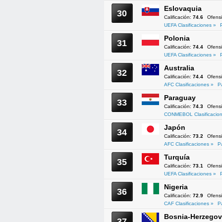
Eslovaquia
30
Calificación:
74.6
Ofens
UEFA Clasificaciones »
Polonia
31
Calificación:
74.4
Ofens
UEFA Clasificaciones »
Australia
32
Calificación:
74.4
Ofens
AFC Clasificaciones »
P
Paraguay
33
Calificación:
74.3
Ofens
CONMEBOL Clasificacion
Japón
34
Calificación:
73.2
Ofens
AFC Clasificaciones »
P
Turquía
35
Calificación:
73.1
Ofens
UEFA Clasificaciones »
Nigeria
36
Calificación:
72.9
Ofens
CAF Clasificaciones »
P
Bosnia-Herzegov
37