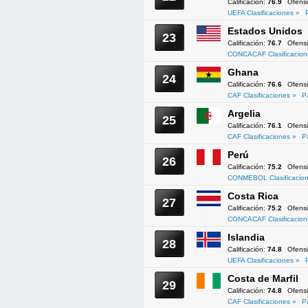
Calificación:
76.9
Ofens
UEFA Clasificaciones »
Estados Unidos
23
Calificación:
76.7
Ofens
CONCACAF Clasificacion
Ghana
24
Calificación:
76.6
Ofens
CAF Clasificaciones »
P
Argelia
25
Calificación:
76.1
Ofens
CAF Clasificaciones »
P
Perú
26
Calificación:
75.2
Ofens
CONMEBOL Clasificacion
Costa Rica
27
Calificación:
75.2
Ofens
CONCACAF Clasificacion
Islandia
28
Calificación:
74.8
Ofens
UEFA Clasificaciones »
Costa de Marfil
29
Calificación:
74.8
Ofens
CAF Clasificaciones »
P