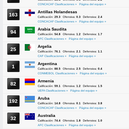
CONCACAF Clasificaciones »
Página del equipo »
Antillas Holandesas
163
Calificación:
29.3
Ofensiva:
0.3
Defensiva:
2.4
CONCACAF Clasificaciones »
Página del equipo »
Arabia Saudita
94
Calificación:
54.8
Ofensiva:
1.2
Defensiva:
1.7
AFC Clasificaciones »
Página del equipo »
Argelia
25
Calificación:
76.1
Ofensiva:
2.1
Defensiva:
1.1
CAF Clasificaciones »
Página del equipo »
Argentina
1
Calificación:
88.5
Ofensiva:
2.5
Defensiva:
0.4
CONMEBOL Clasificaciones »
Página del equipo »
Armenia
82
Calificación:
59.1
Ofensiva:
1.2
Defensiva:
1.5
UEFA Clasificaciones »
Página del equipo »
Aruba
192
Calificación:
14.8
Ofensiva:
0.1
Defensiva:
3.8
CONCACAF Clasificaciones »
Página del equipo »
Australia
32
Calificación:
74.4
Ofensiva:
1.8
Defensiva:
1.0
AFC Clasificaciones »
Página del equipo »