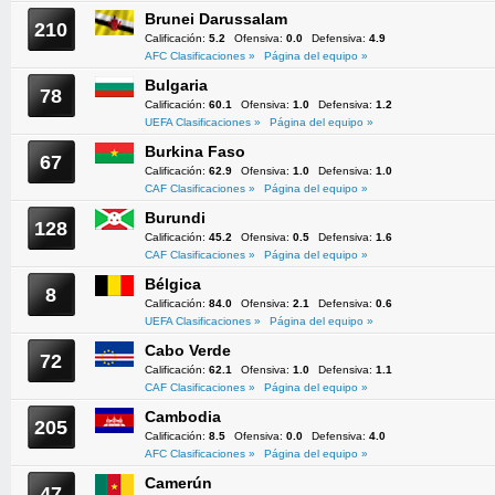
Brunei Darussalam
210
Calificación:
5.2
Ofensiva:
0.0
Defensiva:
4.9
AFC Clasificaciones »
Página del equipo »
Bulgaria
78
Calificación:
60.1
Ofensiva:
1.0
Defensiva:
1.2
UEFA Clasificaciones »
Página del equipo »
Burkina Faso
67
Calificación:
62.9
Ofensiva:
1.0
Defensiva:
1.0
CAF Clasificaciones »
Página del equipo »
Burundi
128
Calificación:
45.2
Ofensiva:
0.5
Defensiva:
1.6
CAF Clasificaciones »
Página del equipo »
Bélgica
8
Calificación:
84.0
Ofensiva:
2.1
Defensiva:
0.6
UEFA Clasificaciones »
Página del equipo »
Cabo Verde
72
Calificación:
62.1
Ofensiva:
1.0
Defensiva:
1.1
CAF Clasificaciones »
Página del equipo »
Cambodia
205
Calificación:
8.5
Ofensiva:
0.0
Defensiva:
4.0
AFC Clasificaciones »
Página del equipo »
Camerún
47