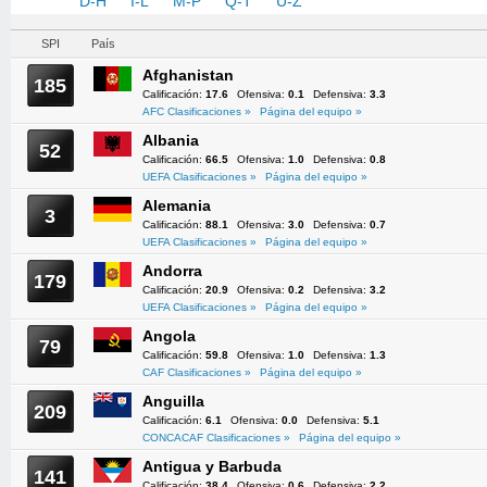
A-C
D-H
I-L
M-P
Q-T
U-Z
SPI
País
Afghanistan
185
Calificación:
17.6
Ofensiva:
0.1
Defensiva:
3.3
AFC Clasificaciones »
Página del equipo »
Albania
52
Calificación:
66.5
Ofensiva:
1.0
Defensiva:
0.8
UEFA Clasificaciones »
Página del equipo »
Alemania
3
Calificación:
88.1
Ofensiva:
3.0
Defensiva:
0.7
UEFA Clasificaciones »
Página del equipo »
Andorra
179
Calificación:
20.9
Ofensiva:
0.2
Defensiva:
3.2
UEFA Clasificaciones »
Página del equipo »
Angola
79
Calificación:
59.8
Ofensiva:
1.0
Defensiva:
1.3
CAF Clasificaciones »
Página del equipo »
Anguilla
209
Calificación:
6.1
Ofensiva:
0.0
Defensiva:
5.1
CONCACAF Clasificaciones »
Página del equipo »
Antigua y Barbuda
141
Calificación:
38.4
Ofensiva:
0.6
Defensiva:
2.2