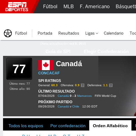
Fútbol
MLB
F. Americano
Básquet
Lucha Libre
Olímpicos
Más Deportes
Fútbol
Portada
Resultados
Ligas
Calendario
Tod
Última actualización:
oct 8, 2015
Guía de SPI
Elegir Confederación
Canadá
77
CONCACAF
SPI RATINGS
Último mes: 77
General:
60.3
Ofensiva:
0.9
Defensiva:
1.1
Último año: 90
ÚLTIMO RESULTADO
07/04/2026
Canadá
0 - 3
Marruecos
FIFA World Cup
PRÓXIMO PARTIDO
09/26/2026
Canadá
v
Chile
12:00 EDT
Todos los equipos
Por confederación
Orden Alfabético