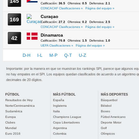
145
Calificación:
36.5
Ofensiva:
0.5
Defensiva:
2.1
CONCACAF Clasificaciones »
Página del equipo »
Curaçao
169
Calificación:
27.2
Ofensiva:
0.2
Defensiva:
2.5
CONCACAF Clasificaciones »
Página del equipo »
Dinamarca
42
Calificación:
70.8
Ofensiva:
1.5
Defensiva:
1.0
UEFA Clasificaciones »
Página del equipo »
A-C
D-H
I-L
M-P
Q-T
U-Z
Importante: por la manera en que se muestran los rankings SPI, parece que algunos eq
no hay empates en el SPI. Los equipos quedan clasificados de acuerdo a un algoritmo 
decimales de 20 dígitos.
FÚTBOL
MÁS FÚTBOL
MÁS DEPORTES
Resultados de Hoy
España
Básquetbol
Norte/Centroamérica
Inglaterra
Béisbol
Sudamérica
Italia
Boxeo
Europa
Champions League
Fútbol Americano
Clubes
Copa Libertadores
Deporte Motor
Mundial
Argentina
Golf
Euro 2016
Colombia
Olímpicos