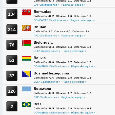
Calificación:
53.3
Ofensiva:
1.1
Defensiva:
1.8
CAF Clasificaciones »
Página del equipo »
Bermudas
134
Calificación:
42.2
Ofensiva:
0.6
Defensiva:
1.8
CONCACAF Clasificaciones »
Página del equipo »
Bhutan
214
Calificación:
2.5
Ofensiva:
0.0
Defensiva:
7.4
AFC Clasificaciones »
Página del equipo »
Bielorrusia
76
Calificación:
60.4
Ofensiva:
1.4
Defensiva:
1.5
UEFA Clasificaciones »
Página del equipo »
Bolivia
53
Calificación:
66.0
Ofensiva:
1.7
Defensiva:
1.5
CONMEBOL Clasificaciones »
Página del equipo »
Bosnia-Herzegovina
37
Calificación:
72.6
Ofensiva:
1.8
Defensiva:
1.1
UEFA Clasificaciones »
Página del equipo »
Botswana
120
Calificación:
47.0
Ofensiva:
0.7
Defensiva:
1.7
CAF Clasificaciones »
Página del equipo »
Brasil
2
Calificación:
88.5
Ofensiva:
2.9
Defensiva:
0.6
CONMEBOL Clasificaciones »
Página del equipo »