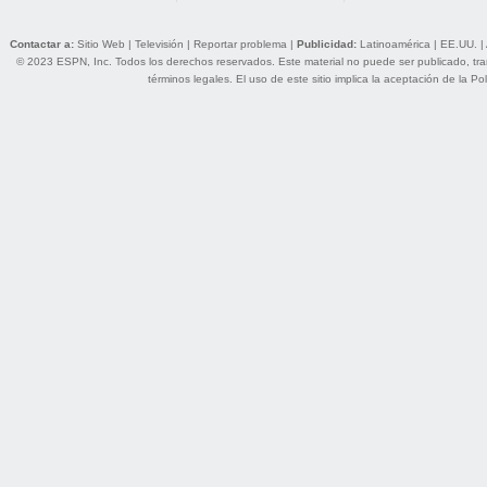
Contactar a:
Sitio Web
|
Televisión
|
Reportar problema
|
Publicidad:
Latinoamérica
|
EE.UU.
|
© 2023 ESPN, Inc. Todos los derechos reservados. Este material no puede ser publicado, trans
términos legales
. El uso de este sitio implica la aceptación de la
Pol