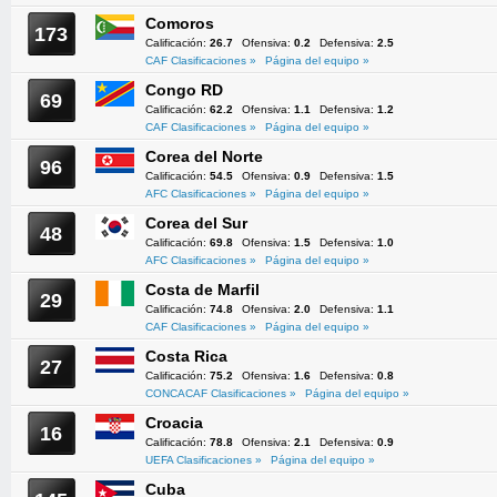
Comoros
173
Calificación:
26.7
Ofensiva:
0.2
Defensiva:
2.5
CAF Clasificaciones »
Página del equipo »
Congo RD
69
Calificación:
62.2
Ofensiva:
1.1
Defensiva:
1.2
CAF Clasificaciones »
Página del equipo »
Corea del Norte
96
Calificación:
54.5
Ofensiva:
0.9
Defensiva:
1.5
AFC Clasificaciones »
Página del equipo »
Corea del Sur
48
Calificación:
69.8
Ofensiva:
1.5
Defensiva:
1.0
AFC Clasificaciones »
Página del equipo »
Costa de Marfil
29
Calificación:
74.8
Ofensiva:
2.0
Defensiva:
1.1
CAF Clasificaciones »
Página del equipo »
Costa Rica
27
Calificación:
75.2
Ofensiva:
1.6
Defensiva:
0.8
CONCACAF Clasificaciones »
Página del equipo »
Croacia
16
Calificación:
78.8
Ofensiva:
2.1
Defensiva:
0.9
UEFA Clasificaciones »
Página del equipo »
Cuba