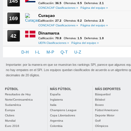
145
Calificación:
36.5
Ofensiva:
0.5
Defensiva:
2.1
CONCACAF Clasificaciones »
Página del equipo »
Curaçao
169
Calificación:
27.2
Ofensiva:
0.2
Defensiva:
2.5
CONCACAF Clasificaciones »
Página del equipo »
Dinamarca
42
Calificación:
70.8
Ofensiva:
1.5
Defensiva:
1.0
UEFA Clasificaciones »
Página del equipo »
A-C
D-H
I-L
M-P
Q-T
U-Z
Importante: por la manera en que se muestran los rankings SPI, parece que algunos eq
no hay empates en el SPI. Los equipos quedan clasificados de acuerdo a un algoritmo 
decimales de 20 dígitos.
FÚTBOL
MÁS FÚTBOL
MÁS DEPORTES
Resultados de Hoy
España
Básquetbol
Norte/Centroamérica
Inglaterra
Béisbol
Sudamérica
Italia
Boxeo
Europa
Champions League
Fútbol Americano
Clubes
Copa Libertadores
Deporte Motor
Mundial
Argentina
Golf
Euro 2016
Colombia
Olímpicos