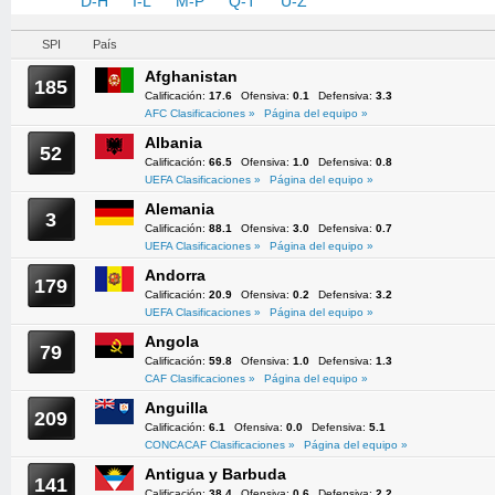
A-C
D-H
I-L
M-P
Q-T
U-Z
SPI
País
Afghanistan
185
Calificación:
17.6
Ofensiva:
0.1
Defensiva:
3.3
AFC Clasificaciones »
Página del equipo »
Albania
52
Calificación:
66.5
Ofensiva:
1.0
Defensiva:
0.8
UEFA Clasificaciones »
Página del equipo »
Alemania
3
Calificación:
88.1
Ofensiva:
3.0
Defensiva:
0.7
UEFA Clasificaciones »
Página del equipo »
Andorra
179
Calificación:
20.9
Ofensiva:
0.2
Defensiva:
3.2
UEFA Clasificaciones »
Página del equipo »
Angola
79
Calificación:
59.8
Ofensiva:
1.0
Defensiva:
1.3
CAF Clasificaciones »
Página del equipo »
Anguilla
209
Calificación:
6.1
Ofensiva:
0.0
Defensiva:
5.1
CONCACAF Clasificaciones »
Página del equipo »
Antigua y Barbuda
141
Calificación:
38.4
Ofensiva:
0.6
Defensiva:
2.2