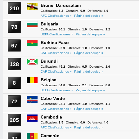
Brunei Darussalam
210
Calificación:
5.2
Ofensiva:
0.0
Defensiva:
4.9
AFC Clasificaciones »
Página del equipo »
Bulgaria
78
Calificación:
60.1
Ofensiva:
1.0
Defensiva:
1.2
UEFA Clasificaciones »
Página del equipo »
Burkina Faso
67
Calificación:
62.9
Ofensiva:
1.0
Defensiva:
1.0
CAF Clasificaciones »
Página del equipo »
Burundi
128
Calificación:
45.2
Ofensiva:
0.5
Defensiva:
1.6
CAF Clasificaciones »
Página del equipo »
Bélgica
8
Calificación:
84.0
Ofensiva:
2.1
Defensiva:
0.6
UEFA Clasificaciones »
Página del equipo »
Cabo Verde
72
Calificación:
62.1
Ofensiva:
1.0
Defensiva:
1.1
CAF Clasificaciones »
Página del equipo »
Cambodia
205
Calificación:
8.5
Ofensiva:
0.0
Defensiva:
4.0
AFC Clasificaciones »
Página del equipo »
Camerún
47