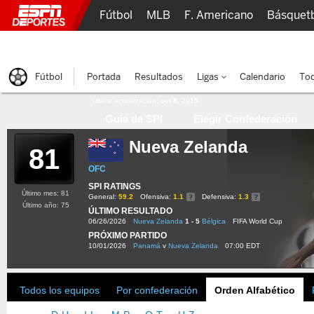
Fútbol
MLB
F. Americano
Básquet
Lucha Libre
Olímpicos
Más Deportes
Fútbol
Portada
Resultados
Ligas
Calendario
Tod
Última actualización:
oct 8, 2015
Guía de SPI
Elegir Confederación
Nueva Zelanda
81
OFC
SPI RATINGS
Último mes: 81
General:
59.2
Ofensiva:
1.1
Defensiva:
1.3
Último año: 75
ÚLTIMO RESULTADO
06/26/2026
Nueva Zelanda
1 - 5
Bélgica
FIFA World Cup
PRÓXIMO PARTIDO
10/01/2026
Panamá
v
Nueva Zelanda
07:00 EDT
Todos los equipos
Por confederación
Orden Alfabético