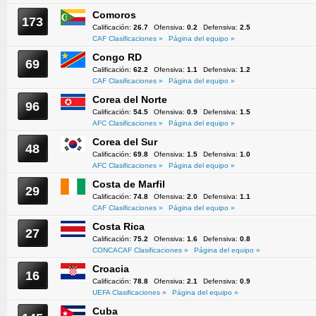
Comoros
173
Calificación:
26.7
Ofensiva:
0.2
Defensiva:
2.5
CAF Clasificaciones »
Página del equipo »
Congo RD
69
Calificación:
62.2
Ofensiva:
1.1
Defensiva:
1.2
CAF Clasificaciones »
Página del equipo »
Corea del Norte
96
Calificación:
54.5
Ofensiva:
0.9
Defensiva:
1.5
AFC Clasificaciones »
Página del equipo »
Corea del Sur
48
Calificación:
69.8
Ofensiva:
1.5
Defensiva:
1.0
AFC Clasificaciones »
Página del equipo »
Costa de Marfil
29
Calificación:
74.8
Ofensiva:
2.0
Defensiva:
1.1
CAF Clasificaciones »
Página del equipo »
Costa Rica
27
Calificación:
75.2
Ofensiva:
1.6
Defensiva:
0.8
CONCACAF Clasificaciones »
Página del equipo »
Croacia
16
Calificación:
78.8
Ofensiva:
2.1
Defensiva:
0.9
UEFA Clasificaciones »
Página del equipo »
Cuba