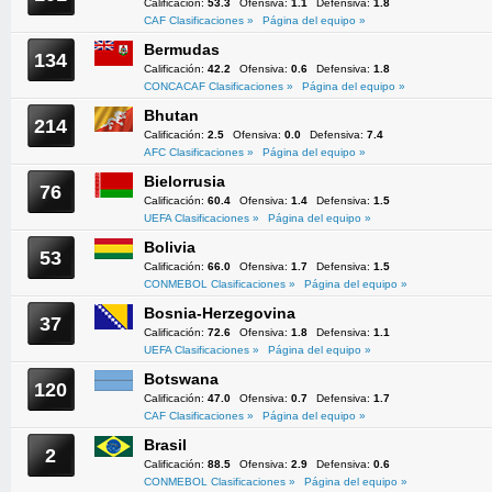
Calificación:
53.3
Ofensiva:
1.1
Defensiva:
1.8
CAF Clasificaciones »
Página del equipo »
Bermudas
134
Calificación:
42.2
Ofensiva:
0.6
Defensiva:
1.8
CONCACAF Clasificaciones »
Página del equipo »
Bhutan
214
Calificación:
2.5
Ofensiva:
0.0
Defensiva:
7.4
AFC Clasificaciones »
Página del equipo »
Bielorrusia
76
Calificación:
60.4
Ofensiva:
1.4
Defensiva:
1.5
UEFA Clasificaciones »
Página del equipo »
Bolivia
53
Calificación:
66.0
Ofensiva:
1.7
Defensiva:
1.5
CONMEBOL Clasificaciones »
Página del equipo »
Bosnia-Herzegovina
37
Calificación:
72.6
Ofensiva:
1.8
Defensiva:
1.1
UEFA Clasificaciones »
Página del equipo »
Botswana
120
Calificación:
47.0
Ofensiva:
0.7
Defensiva:
1.7
CAF Clasificaciones »
Página del equipo »
Brasil
2
Calificación:
88.5
Ofensiva:
2.9
Defensiva:
0.6
CONMEBOL Clasificaciones »
Página del equipo »