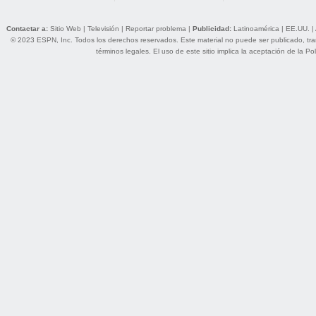
Contactar a:
Sitio Web
|
Televisión
|
Reportar problema
|
Publicidad:
Latinoamérica
|
EE.UU.
|
© 2023 ESPN, Inc. Todos los derechos reservados. Este material no puede ser publicado, trans
términos legales
. El uso de este sitio implica la aceptación de la
Pol