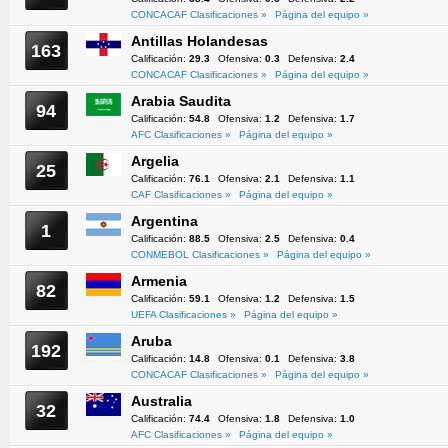
CONCACAF Clasificaciones »
Página del equipo »
Antillas Holandesas
163
Calificación:
29.3
Ofensiva:
0.3
Defensiva:
2.4
CONCACAF Clasificaciones »
Página del equipo »
Arabia Saudita
94
Calificación:
54.8
Ofensiva:
1.2
Defensiva:
1.7
AFC Clasificaciones »
Página del equipo »
Argelia
25
Calificación:
76.1
Ofensiva:
2.1
Defensiva:
1.1
CAF Clasificaciones »
Página del equipo »
Argentina
1
Calificación:
88.5
Ofensiva:
2.5
Defensiva:
0.4
CONMEBOL Clasificaciones »
Página del equipo »
Armenia
82
Calificación:
59.1
Ofensiva:
1.2
Defensiva:
1.5
UEFA Clasificaciones »
Página del equipo »
Aruba
192
Calificación:
14.8
Ofensiva:
0.1
Defensiva:
3.8
CONCACAF Clasificaciones »
Página del equipo »
Australia
32
Calificación:
74.4
Ofensiva:
1.8
Defensiva:
1.0
AFC Clasificaciones »
Página del equipo »