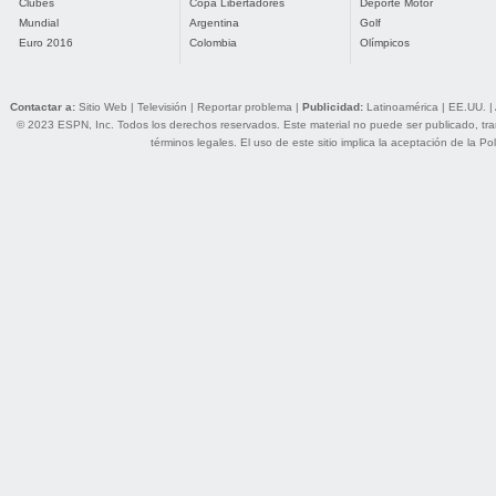
Clubes
Copa Libertadores
Deporte Motor
Mundial
Argentina
Golf
Euro 2016
Colombia
Olímpicos
Contactar a:
Sitio Web
|
Televisión
|
Reportar problema
|
Publicidad:
Latinoamérica
|
EE.UU.
|
© 2023 ESPN, Inc. Todos los derechos reservados. Este material no puede ser publicado, trans
términos legales
. El uso de este sitio implica la aceptación de la
Pol