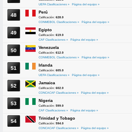
UEFA Clasificaciones »
Página del equipo »
Perú
48
Calificación:
628.0
CONMEBOL Clasificaciones »
Página del equipo »
Egipto
49
Calificación:
619.0
CAF Clasificaciones »
Página del equipo »
Venezuela
50
Calificación:
612.0
CONMEBOL Clasificaciones »
Página del equipo »
Irlanda
51
Calificación:
605.0
UEFA Clasificaciones »
Página del equipo »
Jamaica
52
Calificación:
602.0
CONCACAF Clasificaciones »
Página del equipo »
Nigeria
53
Calificación:
599.0
CAF Clasificaciones »
Página del equipo »
Trinidad y Tobago
54
Calificación:
594.0
CONCACAF Clasificaciones »
Página del equipo »