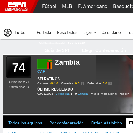
Fútbol
MLB
F. Americano
Básquet
Lucha Libre
Olímpicos
Más Deportes
Fútbol
Portada
Resultados
Ligas
Calendario
Tod
Última actualización:
sep 3, 2015
Guía de SPI
Elegir Confederación
Zambia
74
CAF
SPI RATINGS
Último mes: 71
General:
464.0
Ofensiva:
0.0
Defensiva:
0.0
Último año: 84
ÚLTIMO RESULTADO
03/31/2026
Argentina
5 - 0
Zambia
Men's International Friendly
Todos los equipos
Por confederación
Orden Alfabético
F