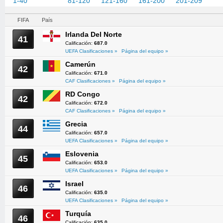
1-40
41-80
81-120
121-160
161-200
201-209
FIFA
País
Irlanda Del Norte
41
Calificación:
687.0
UEFA Clasificaciones »
Página del equipo »
Camerún
42
Calificación:
671.0
CAF Clasificaciones »
Página del equipo »
RD Congo
42
Calificación:
672.0
CAF Clasificaciones »
Página del equipo »
Grecia
44
Calificación:
657.0
UEFA Clasificaciones »
Página del equipo »
Eslovenia
45
Calificación:
653.0
UEFA Clasificaciones »
Página del equipo »
Israel
46
Calificación:
635.0
UEFA Clasificaciones »
Página del equipo »
Turquía
46
Calificación:
635.0