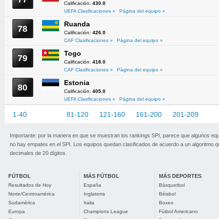
Calificación:
430.0
UEFA Clasificaciones »
Página del equipo »
Ruanda
78
Calificación:
426.0
CAF Clasificaciones »
Página del equipo »
Togo
79
Calificación:
418.0
CAF Clasificaciones »
Página del equipo »
Estonia
80
Calificación:
405.0
UEFA Clasificaciones »
Página del equipo »
1-40
41-80
81-120
121-160
161-200
201-209
Importante: por la manera en que se muestran los rankings SPI, parece que algunos eq
no hay empates en el SPI. Los equipos quedan clasificados de acuerdo a un algoritmo 
decimales de 20 dígitos.
FÚTBOL
MÁS FÚTBOL
MÁS DEPORTES
Resultados de Hoy
España
Básquetbol
Norte/Centroamérica
Inglaterra
Béisbol
Sudamérica
Italia
Boxeo
Europa
Champions League
Fútbol Americano