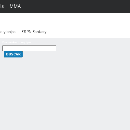
is
MMA
h
Juegos
Ediciones
as y bajas
ESPN Fantasy
Encuentra tu equipo