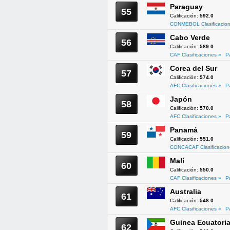
Paraguay
55
Calificación:
592.0
CONMEBOL Clasificacion
Cabo Verde
56
Calificación:
589.0
CAF Clasificaciones »
P
Corea del Sur
57
Calificación:
574.0
AFC Clasificaciones »
P
Japón
58
Calificación:
570.0
AFC Clasificaciones »
P
Panamá
59
Calificación:
551.0
CONCACAF Clasificacion
Malí
60
Calificación:
550.0
CAF Clasificaciones »
P
Australia
61
Calificación:
548.0
AFC Clasificaciones »
P
Guinea Ecuatoria
62