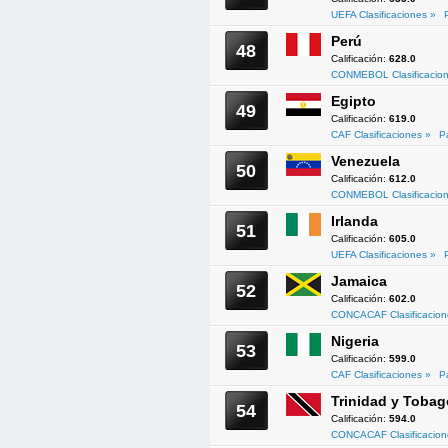
UEFA Clasificaciones »
Perú
48
Calificación:
628.0
CONMEBOL Clasificacion
Egipto
49
Calificación:
619.0
CAF Clasificaciones »
P
Venezuela
50
Calificación:
612.0
CONMEBOL Clasificacion
Irlanda
51
Calificación:
605.0
UEFA Clasificaciones »
Jamaica
52
Calificación:
602.0
CONCACAF Clasificacion
Nigeria
53
Calificación:
599.0
CAF Clasificaciones »
P
Trinidad y Tobag
54
Calificación:
594.0
CONCACAF Clasificacion