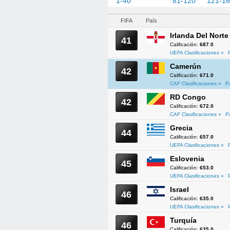
1-40
41-80
81-120
121-1
FIFA
País
Irlanda Del Norte
41
Calificación:
687.0
UEFA Clasificaciones »
Camerún
42
Calificación:
671.0
CAF Clasificaciones »
P
RD Congo
42
Calificación:
672.0
CAF Clasificaciones »
P
Grecia
44
Calificación:
657.0
UEFA Clasificaciones »
Eslovenia
45
Calificación:
653.0
UEFA Clasificaciones »
Israel
46
Calificación:
635.0
UEFA Clasificaciones »
Turquía
46
Calificación:
635.0