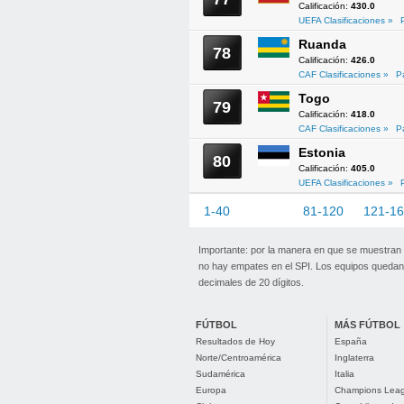
Calificación:
430.0
UEFA Clasificaciones »
Ruanda
78
Calificación:
426.0
CAF Clasificaciones »
P
Togo
79
Calificación:
418.0
CAF Clasificaciones »
P
Estonia
80
Calificación:
405.0
UEFA Clasificaciones »
1-40
41-80
81-120
121-1
Importante: por la manera en que se muestran
no hay empates en el SPI. Los equipos quedan 
decimales de 20 dígitos.
FÚTBOL
MÁS FÚTBOL
Resultados de Hoy
España
Norte/Centroamérica
Inglaterra
Sudamérica
Italia
Europa
Champions Lea