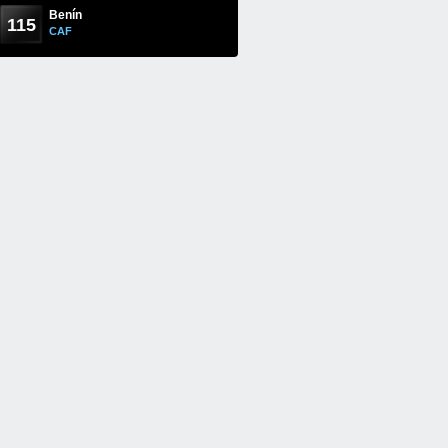
Benín
115
CAF