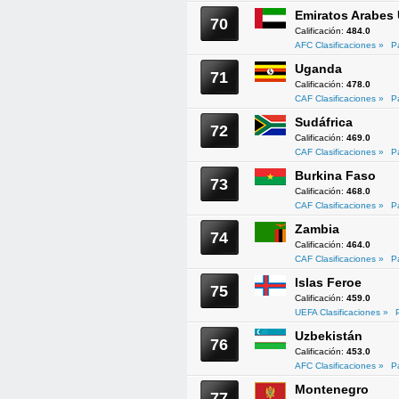
Emiratos Arabes
70
Calificación:
484.0
AFC Clasificaciones »
P
Uganda
71
Calificación:
478.0
CAF Clasificaciones »
P
Sudáfrica
72
Calificación:
469.0
CAF Clasificaciones »
P
Burkina Faso
73
Calificación:
468.0
CAF Clasificaciones »
P
Zambia
74
Calificación:
464.0
CAF Clasificaciones »
P
Islas Feroe
75
Calificación:
459.0
UEFA Clasificaciones »
Uzbekistán
76
Calificación:
453.0
AFC Clasificaciones »
P
Montenegro
77