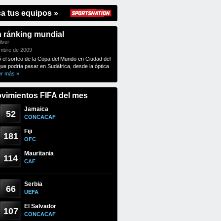
ca tus equipos »
n ránking mundial
lver
embre de 2009
ó el sorteo de la Copa del Mundo en Ciudad del
que podría pasar en Sudáfrica, desde la óptica
er más »
vimientos FIFA del mes
Jamaica
52
CONCACAF
Fiji
181
OFC
Mauritania
114
CAF
Serbia
66
UEFA
El Salvador
107
CONCACAF