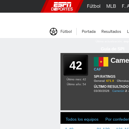
Fútbol
MLB
F. 
Lucha Libre
Olím
Fútbol
Portada
Resultados
L
Última actualización:
sep
Guía de SPI
Came
42
CAF
SPI RATINGS
Último mes: 42
General:
671.0
Ofensiva
Último año: 54
ÚLTIMO RESULTADO
03/30/2026
Camerún
2 -
Todos los equipos
Por confeder