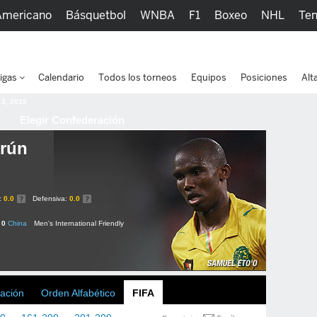
Americano
Básquetbol
WNBA
F1
Boxeo
NHL
Ten
picos
Más Deportes
Watc
igas
Calendario
Todos los torneos
Equipos
Posiciones
Alt
 3, 2015
Elegir Confederación
rún
:
0.0
Defensiva:
0.0
 0
China
Men's International Friendly
ación
Orden Alfabético
FIFA