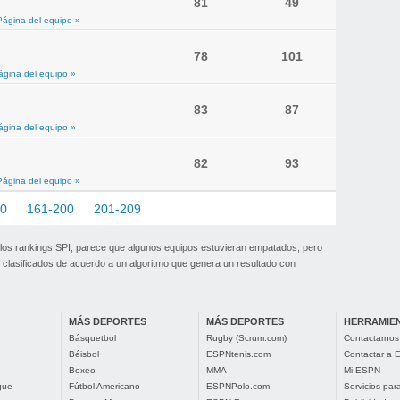
81
49
Página del equipo »
78
101
ágina del equipo »
83
87
ágina del equipo »
82
93
Página del equipo »
60
161-200
201-209
 los rankings SPI, parece que algunos equipos estuvieran empatados, pero
clasificados de acuerdo a un algoritmo que genera un resultado con
MÁS DEPORTES
MÁS DEPORTES
HERRAMIE
Básquetbol
Rugby (Scrum.com)
Contactarnos
Béisbol
ESPNtenis.com
Contactar a
Boxeo
MMA
Mi ESPN
gue
Fútbol Americano
ESPNPolo.com
Servicios pa