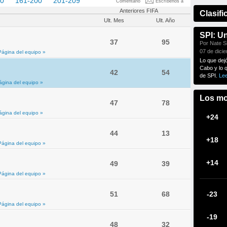
60
161-200
201-209
Comentario
Escríbenos a
Anteriores FIFA
Clasifi
Ult. Mes
Ult. Año
SPI: U
37
95
Por Nate Si
07 de dici
Página del equipo »
Lo que dej
Cabo y lo 
42
54
de SPI.
Le
ágina del equipo »
Los mo
47
78
ágina del equipo »
+24
44
13
+18
Página del equipo »
+14
49
39
Página del equipo »
51
68
-23
Página del equipo »
-19
48
32