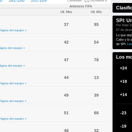
60
161-200
201-209
Comentario
Escríbenos a
Anteriores FIFA
Clasifi
Ult. Mes
Ult. Año
SPI: U
37
95
Por Nate Si
07 de dici
Página del equipo »
Lo que dej
Cabo y lo 
42
54
de SPI.
Le
ágina del equipo »
Los mo
47
78
ágina del equipo »
+24
44
13
+18
Página del equipo »
+14
49
39
Página del equipo »
51
68
-23
Página del equipo »
-19
48
32