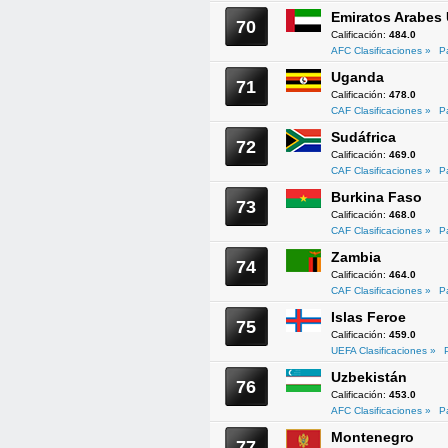
Emiratos Arabes
70
Calificación:
484.0
AFC Clasificaciones »
P
Uganda
71
Calificación:
478.0
CAF Clasificaciones »
P
Sudáfrica
72
Calificación:
469.0
CAF Clasificaciones »
P
Burkina Faso
73
Calificación:
468.0
CAF Clasificaciones »
P
Zambia
74
Calificación:
464.0
CAF Clasificaciones »
P
Islas Feroe
75
Calificación:
459.0
UEFA Clasificaciones »
Uzbekistán
76
Calificación:
453.0
AFC Clasificaciones »
P
Montenegro
77