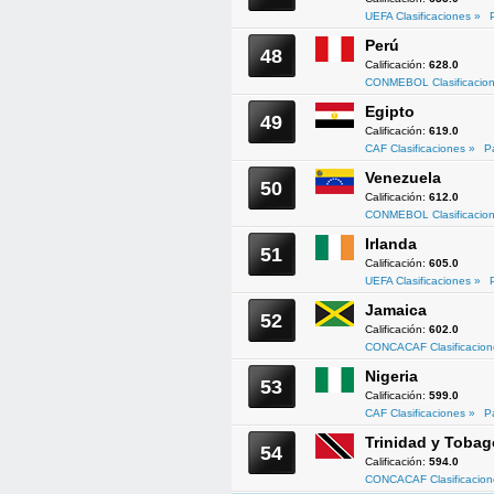
UEFA Clasificaciones »
Perú
48
Calificación:
628.0
CONMEBOL Clasificacion
Egipto
49
Calificación:
619.0
CAF Clasificaciones »
P
Venezuela
50
Calificación:
612.0
CONMEBOL Clasificacion
Irlanda
51
Calificación:
605.0
UEFA Clasificaciones »
Jamaica
52
Calificación:
602.0
CONCACAF Clasificacion
Nigeria
53
Calificación:
599.0
CAF Clasificaciones »
P
Trinidad y Tobag
54
Calificación:
594.0
CONCACAF Clasificacion