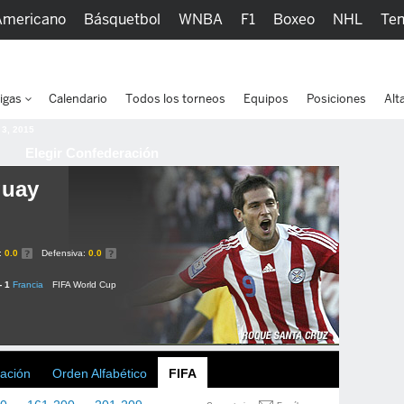
Americano
Básquetbol
WNBA
F1
Boxeo
NHL
Ten
picos
Más Deportes
Watc
igas
Calendario
Todos los torneos
Equipos
Posiciones
Alt
 3, 2015
Elegir Confederación
guay
:
0.0
Defensiva:
0.0
- 1
Francia
FIFA World Cup
ación
Orden Alfabético
FIFA