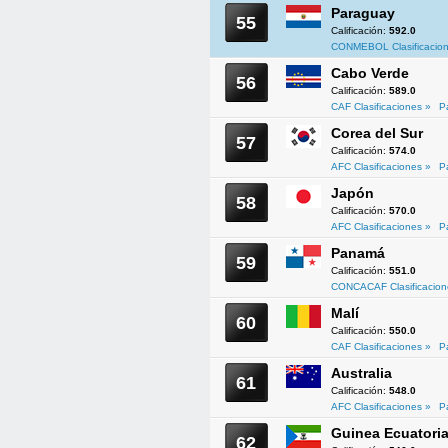
Paraguay
55
Calificación:
592.0
CONMEBOL Clasificacion
Cabo Verde
56
Calificación:
589.0
CAF Clasificaciones »
P
Corea del Sur
57
Calificación:
574.0
AFC Clasificaciones »
P
Japón
58
Calificación:
570.0
AFC Clasificaciones »
P
Panamá
59
Calificación:
551.0
CONCACAF Clasificacion
Malí
60
Calificación:
550.0
CAF Clasificaciones »
P
Australia
61
Calificación:
548.0
AFC Clasificaciones »
P
Guinea Ecuatoria
62