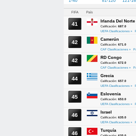
1-40
41-80
81-120
121-1
FIFA
País
Irlanda Del Norte
41
Calificación:
687.0
UEFA Clasificaciones »
Camerún
42
Calificación:
671.0
CAF Clasificaciones »
P
RD Congo
42
Calificación:
672.0
CAF Clasificaciones »
P
Grecia
44
Calificación:
657.0
UEFA Clasificaciones »
Eslovenia
45
Calificación:
653.0
UEFA Clasificaciones »
Israel
46
Calificación:
635.0
UEFA Clasificaciones »
Turquía
46
Calificación:
635.0