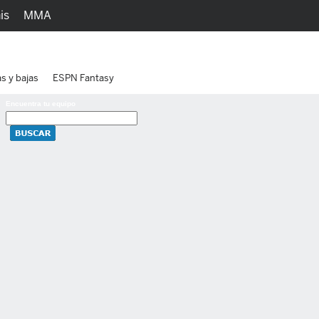
is
MMA
h
Juegos
Ediciones
as y bajas
ESPN Fantasy
Encuentra tu equipo