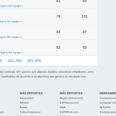
81
49
Página del equipo »
78
101
ágina del equipo »
83
87
ágina del equipo »
82
93
Página del equipo »
60
161-200
201-209
 los rankings SPI, parece que algunos equipos estuvieran empatados, pero
clasificados de acuerdo a un algoritmo que genera un resultado con
MÁS DEPORTES
MÁS DEPORTES
HERRAMIE
Básquetbol
Rugby (Scrum.com)
Contactarnos
Béisbol
ESPNtenis.com
Contactar a
Boxeo
MMA
Mi ESPN
gue
Fútbol Americano
ESPNPolo.com
Servicios pa