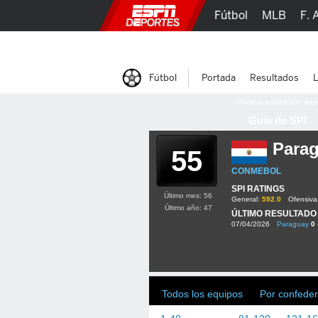
Fútbol
MLB
F. 
Lucha Libre
Olím
Fútbol
Portada
Resultados
L
Última actualización:
sep
Guía de SPI
Para
55
CONMEBOL
SPI RATINGS
Último mes: 56
General:
592.0
Ofensiva
Último año: 47
ÚLTIMO RESULTADO
07/04/2026
Paraguay
0 
Todos los equipos
Por confeder