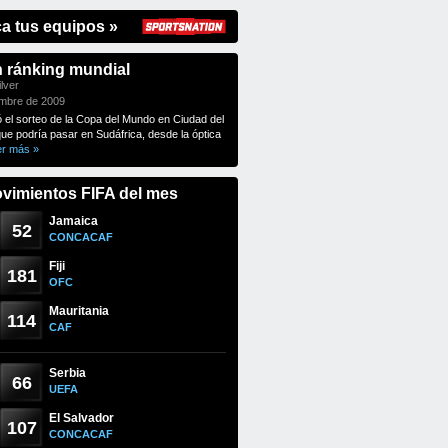
ca tus equipos »
n ránking mundial
lver
embre de 2009
ó el sorteo de la Copa del Mundo en Ciudad del
que podría pasar en Sudáfrica, desde la óptica
er más »
vimientos FIFA del mes
Jamaica
52
CONCACAF
Fiji
181
OFC
Mauritania
114
CAF
Serbia
66
UEFA
El Salvador
107
CONCACAF