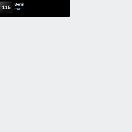
Benín
115
CAF