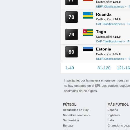
Calificación:
430.0
UEFA Clasificaciones »
Ruanda
78
Calificación:
426.0
CAF Clasificaciones »
P
Togo
79
Calificación:
418.0
CAF Clasificaciones »
P
Estonia
80
Calificación:
405.0
UEFA Clasificaciones »
1-40
41-80
81-120
121-1
Importante: por la manera en que se muestran
no hay empates en el SPI. Los equipos quedan 
decimales de 20 dígitos.
FÚTBOL
MÁS FÚTBOL
Resultados de Hoy
España
Norte/Centroamérica
Inglaterra
Sudamérica
Italia
Europa
Champions Lea