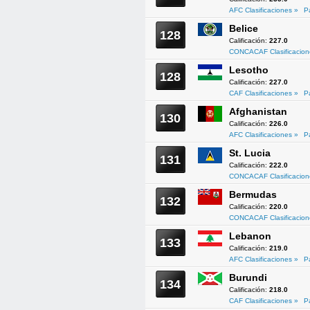
AFC Clasificaciones »
P
Belice
128
Calificación:
227.0
CONCACAF Clasificacion
Lesotho
128
Calificación:
227.0
CAF Clasificaciones »
P
Afghanistan
130
Calificación:
226.0
AFC Clasificaciones »
P
St. Lucia
131
Calificación:
222.0
CONCACAF Clasificacion
Bermudas
132
Calificación:
220.0
CONCACAF Clasificacion
Lebanon
133
Calificación:
219.0
AFC Clasificaciones »
P
Burundi
134
Calificación:
218.0
CAF Clasificaciones »
P