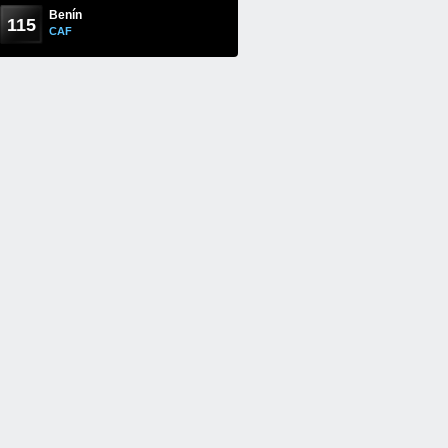
Benín
115
CAF