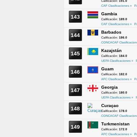
Calificación:
191.0
CAF Clasificaciones »
P
Gambia
143
Calificación:
189.0
CAF Clasificaciones »
P
Barbados
144
Calificación:
186.0
CONCACAF Clasificacion
Kazajstán
145
Calificación:
184.0
UEFA Clasificaciones »
Guam
146
Calificación:
182.0
AFC Clasificaciones »
P
Georgia
147
Calificación:
180.0
UEFA Clasificaciones »
Curaçao
148
Calificación:
178.0
CONCACAF Clasificacion
Turkmenistan
149
Calificación:
172.0
AFC Clasificaciones »
P