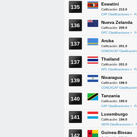
Eswatini
135
Calificación:
213.0
CAF Clasificaciones »
P
Nueva Zelanda
136
Calificación:
209.0
OFC Clasificaciones »
P
Aruba
137
Calificación:
201.0
CONCACAF Clasificacion
Thailand
137
Calificación:
201.0
AFC Clasificaciones »
P
Nicaragua
139
Calificación:
198.0
CONCACAF Clasificacion
Tanzania
140
Calificación:
195.0
CAF Clasificaciones »
P
Luxemburgo
141
Calificación:
194.0
UEFA Clasificaciones »
Guinea-Bissau
142