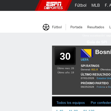
Fútbol
MLB
F. 
Lucha Libre
Olím
Fútbol
Portada
Resultados
L
Última actualización:
sep
Guía de SPI
Bosni
30
UEFA
SPI RATINGS
Último mes: 26
General:
811.0
Ofensiva
Último año: 19
ÚLTIMO RESULTADO
07/01/2026
Estados Uni
PRÓXIMO PARTIDO
09/25/2026
Polonia
v
Bo
Todos los equipos
Por confeder