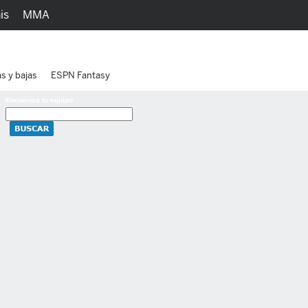
is
MMA
h
Juegos
Ediciones
as y bajas
ESPN Fantasy
Encuentra tu equipo