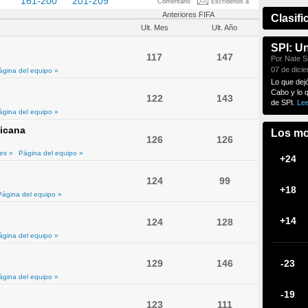
60
161-200
201-209
Comentario
Escríbenos a
Anteriores FIFA
Clasifi
Ult. Mes
Ult. Año
SPI: U
117
147
Por Nate Si
07 de dici
ágina del equipo »
Lo que dej
Cabo y lo 
122
143
de SPI.
Le
ágina del equipo »
icana
Los mo
126
126
es »
Página del equipo »
+24
124
99
+18
Página del equipo »
+14
124
128
ágina del equipo »
129
146
-23
ágina del equipo »
-19
123
111