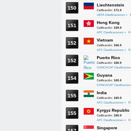
Liechtenstein
150
Calificación:
171.0
UEFA Clasificaciones »
Hong Kong
151
Calificación:
169.0
AFC Clasificaciones »
P
Vietnam
152
Calificación:
166.0
AFC Clasificaciones »
P
Puerto Rico
152
Calificación:
166.0
CONCACAF Clasificacion
Guyana
154
Calificación:
165.0
CONCACAF Clasificacion
India
155
Calificación:
160.0
AFC Clasificaciones »
P
Kyrgyz Republic
155
Calificación:
160.0
AFC Clasificaciones »
P
Singapore
157