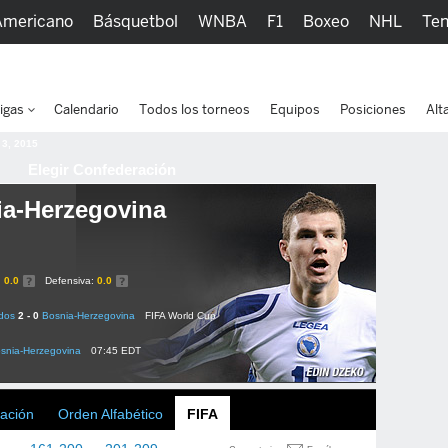
Americano
Básquetbol
WNBA
F1
Boxeo
NHL
Ten
picos
Más Deportes
Watc
igas
Calendario
Todos los torneos
Equipos
Posiciones
Alt
 3, 2015
Elegir Confederación
a-Herzegovina
:
0.0
Defensiva:
0.0
dos
2 - 0
Bosnia-Herzegovina
FIFA World Cup
snia-Herzegovina
07:45 EDT
ación
Orden Alfabético
FIFA