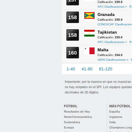
Calificación:
159.0
AFC Clasificaciones »
P
Granada
158
Calificación:
155.0
CONCACAF Clasificacion
Tajikistan
158
Calificación:
155.0
AFC Clasificaciones »
P
Malta
160
Calificación:
154.0
UEFA Clasificaciones »
1-40
41-80
81-120
121-1
Importante: por la manera en que se muestran
no hay empates en el SPI. Los equipos quedan 
decimales de 20 dígitos.
FÚTBOL
MÁS FÚTBOL
Resultados de Hoy
España
Norte/Centroamérica
Inglaterra
Sudamérica
Italia
Europa
Champions Lea