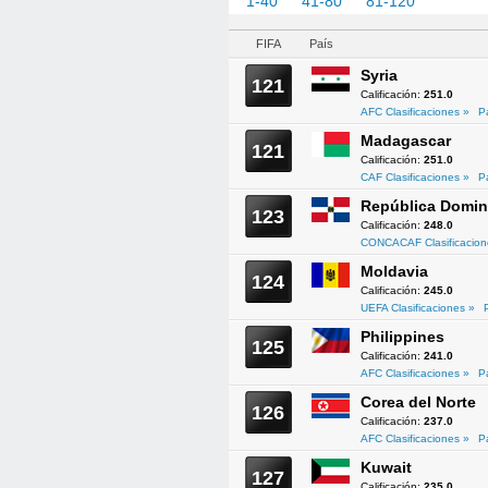
1-40
41-80
81-120
121-1
FIFA
País
Syria
121
Calificación:
251.0
AFC Clasificaciones »
P
Madagascar
121
Calificación:
251.0
CAF Clasificaciones »
P
República Domin
123
Calificación:
248.0
CONCACAF Clasificacion
Moldavia
124
Calificación:
245.0
UEFA Clasificaciones »
Philippines
125
Calificación:
241.0
AFC Clasificaciones »
P
Corea del Norte
126
Calificación:
237.0
AFC Clasificaciones »
P
Kuwait
127
Calificación:
235.0