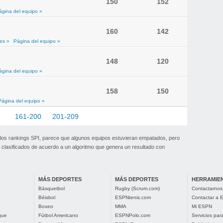
150
152
ágina del equipo »
160
142
es »
Página del equipo »
148
120
ágina del equipo »
158
150
Página del equipo »
60
161-200
201-209
 los rankings SPI, parece que algunos equipos estuvieran empatados, pero
clasificados de acuerdo a un algoritmo que genera un resultado con
MÁS DEPORTES
MÁS DEPORTES
HERRAMIE
Básquetbol
Rugby (Scrum.com)
Contactarnos
Béisbol
ESPNtenis.com
Contactar a
Boxeo
MMA
Mi ESPN
gue
Fútbol Americano
ESPNPolo.com
Servicios pa