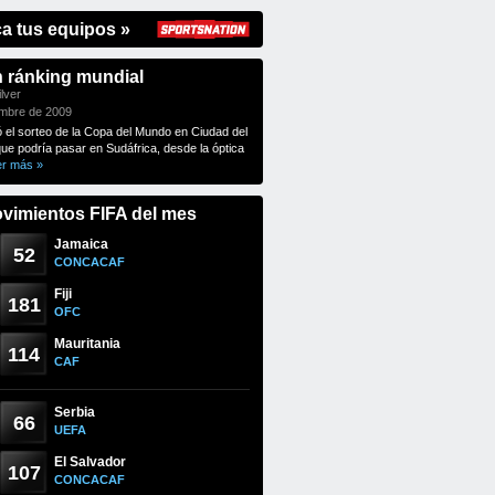
ca tus equipos »
n ránking mundial
lver
embre de 2009
ó el sorteo de la Copa del Mundo en Ciudad del
que podría pasar en Sudáfrica, desde la óptica
er más »
vimientos FIFA del mes
Jamaica
52
CONCACAF
Fiji
181
OFC
Mauritania
114
CAF
Serbia
66
UEFA
El Salvador
107
CONCACAF