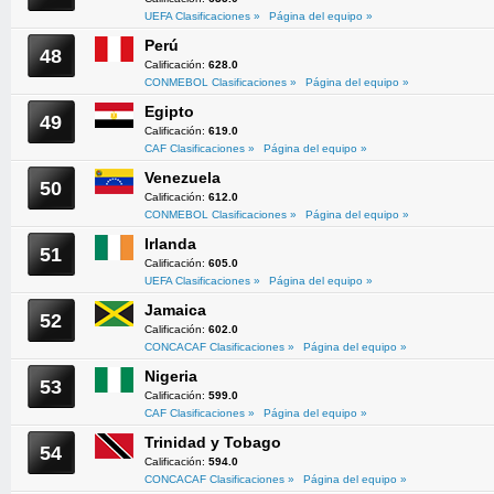
UEFA Clasificaciones »
Página del equipo »
Perú
48
Calificación:
628.0
CONMEBOL Clasificaciones »
Página del equipo »
Egipto
49
Calificación:
619.0
CAF Clasificaciones »
Página del equipo »
Venezuela
50
Calificación:
612.0
CONMEBOL Clasificaciones »
Página del equipo »
Irlanda
51
Calificación:
605.0
UEFA Clasificaciones »
Página del equipo »
Jamaica
52
Calificación:
602.0
CONCACAF Clasificaciones »
Página del equipo »
Nigeria
53
Calificación:
599.0
CAF Clasificaciones »
Página del equipo »
Trinidad y Tobago
54
Calificación:
594.0
CONCACAF Clasificaciones »
Página del equipo »