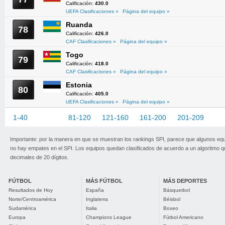
Calificación:
430.0
UEFA Clasificaciones »
Página del equipo »
Ruanda
78
Calificación:
426.0
CAF Clasificaciones »
Página del equipo »
Togo
79
Calificación:
418.0
CAF Clasificaciones »
Página del equipo »
Estonia
80
Calificación:
405.0
UEFA Clasificaciones »
Página del equipo »
1-40
41-80
81-120
121-160
161-200
201-209
Importante: por la manera en que se muestran los rankings SPI, parece que algunos eq
no hay empates en el SPI. Los equipos quedan clasificados de acuerdo a un algoritmo 
decimales de 20 dígitos.
FÚTBOL
MÁS FÚTBOL
MÁS DEPORTES
Resultados de Hoy
España
Básquetbol
Norte/Centroamérica
Inglaterra
Béisbol
Sudamérica
Italia
Boxeo
Europa
Champions League
Fútbol Americano