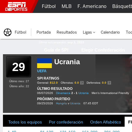
Fútbol
MLB
F. Americano
Básquet
Lucha Libre
Olímpicos
Más Deportes
Fútbol
Portada
Resultados
Ligas
Calendario
Tod
Última actualización:
sep 3, 2015
Guía de SPI
Elegir Confederación
Ucrania
29
UEFA
SPI RATINGS
Último mes: 27
General:
812.0
Ofensiva:
0.0
Defensiva:
0.0
Último año: 22
ÚLTIMO RESULTADO
06/07/2026
Dinamarca
2 - 1
Ucrania
Men's International Friendly
PRÓXIMO PARTIDO
09/25/2026
Hungría
v
Ucrania
07:45 EDT
Todos los equipos
Por confederación
Orden Alfabético
F