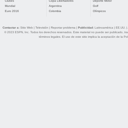
Clubes
Copa Libertadores
Deporte Motor
Mundial
Argentina
Golf
Euro 2016
Colombia
Olímpicos
Contactar a:
Sitio Web
|
Televisión
|
Reportar problema
|
Publicidad:
Latinoamérica
|
EE.UU.
|
© 2023 ESPN, Inc. Todos los derechos reservados. Este material no puede ser publicado, trans
términos legales
. El uso de este sitio implica la aceptación de la
Pol