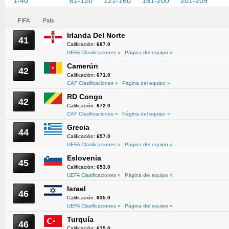
1-40
41-80
81-120
121-160
161-200
201-209
FIFA
País
Irlanda Del Norte
41
Calificación:
687.0
UEFA Clasificaciones »
Página del equipo »
Camerún
42
Calificación:
671.0
CAF Clasificaciones »
Página del equipo »
RD Congo
42
Calificación:
672.0
CAF Clasificaciones »
Página del equipo »
Grecia
44
Calificación:
657.0
UEFA Clasificaciones »
Página del equipo »
Eslovenia
45
Calificación:
653.0
UEFA Clasificaciones »
Página del equipo »
Israel
46
Calificación:
635.0
UEFA Clasificaciones »
Página del equipo »
Turquía
46
Calificación:
635.0