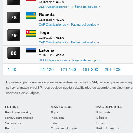
Calificación:
430.0
UEFA Clasificaciones »
Página del equipo »
Ruanda
78
Calificación:
426.0
CAF Clasificaciones »
Página del equipo »
Togo
79
Calificación:
418.0
CAF Clasificaciones »
Página del equipo »
Estonia
80
Calificación:
405.0
UEFA Clasificaciones »
Página del equipo »
1-40
41-80
81-120
121-160
161-200
201-209
Importante: por la manera en que se muestran los rankings SPI, parece que algunos eq
no hay empates en el SPI. Los equipos quedan clasificados de acuerdo a un algoritmo 
decimales de 20 dígitos.
FÚTBOL
MÁS FÚTBOL
MÁS DEPORTES
Resultados de Hoy
España
Básquetbol
Norte/Centroamérica
Inglaterra
Béisbol
Sudamérica
Italia
Boxeo
Europa
Champions League
Fútbol Americano