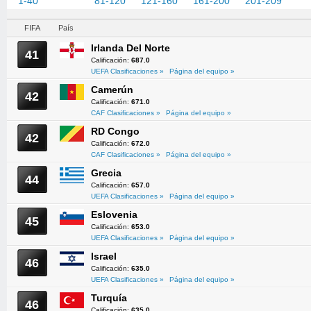
1-40
41-80
81-120
121-160
161-200
201-209
FIFA
País
Irlanda Del Norte
41
Calificación:
687.0
UEFA Clasificaciones »
Página del equipo »
Camerún
42
Calificación:
671.0
CAF Clasificaciones »
Página del equipo »
RD Congo
42
Calificación:
672.0
CAF Clasificaciones »
Página del equipo »
Grecia
44
Calificación:
657.0
UEFA Clasificaciones »
Página del equipo »
Eslovenia
45
Calificación:
653.0
UEFA Clasificaciones »
Página del equipo »
Israel
46
Calificación:
635.0
UEFA Clasificaciones »
Página del equipo »
Turquía
46
Calificación:
635.0