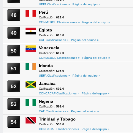
UEFA Clasificaciones »
Página del equipo »
Perú
48
Calificación:
628.0
CONMEBOL Clasificaciones »
Página del equipo »
Egipto
49
Calificación:
619.0
CAF Clasificaciones »
Página del equipo »
Venezuela
50
Calificación:
612.0
CONMEBOL Clasificaciones »
Página del equipo »
Irlanda
51
Calificación:
605.0
UEFA Clasificaciones »
Página del equipo »
Jamaica
52
Calificación:
602.0
CONCACAF Clasificaciones »
Página del equipo »
Nigeria
53
Calificación:
599.0
CAF Clasificaciones »
Página del equipo »
Trinidad y Tobago
54
Calificación:
594.0
CONCACAF Clasificaciones »
Página del equipo »