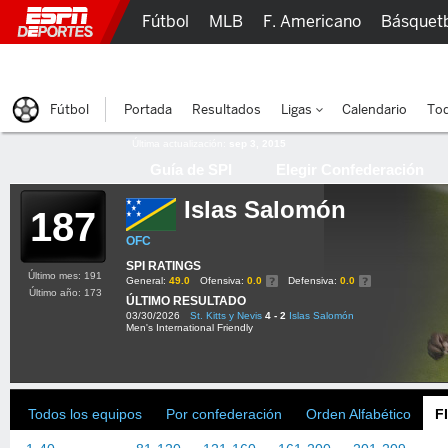
Fútbol
MLB
F. Americano
Básquet
Lucha Libre
Olímpicos
Más Deportes
Fútbol
Portada
Resultados
Ligas
Calendario
Tod
Última actualización:
sep 3, 2015
Guía de SPI
Elegir Confederación
Islas Salomón
187
OFC
SPI RATINGS
Último mes: 191
General:
49.0
Ofensiva:
0.0
Defensiva:
0.0
Último año: 173
ÚLTIMO RESULTADO
03/30/2026
St. Kitts y Nevis
4 - 2
Islas Salomón
Men's International Friendly
Todos los equipos
Por confederación
Orden Alfabético
F