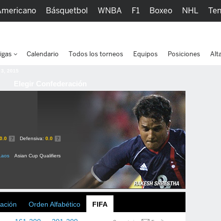
Americano
Básquetbol
WNBA
F1
Boxeo
NHL
Ten
picos
Más Deportes
Watc
igas
Calendario
Todos los torneos
Equipos
Posiciones
Alt
 3, 2015
Elegir Confederación
l
0.0
Defensiva:
0.0
Laos
Asian Cup Qualifiers
ación
Orden Alfabético
FIFA