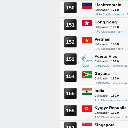
Liechtenstein
150
Calificación:
171.0
UEFA Clasificaciones »
Hong Kong
151
Calificación:
169.0
AFC Clasificaciones »
P
Vietnam
152
Calificación:
166.0
AFC Clasificaciones »
P
Puerto Rico
152
Calificación:
166.0
CONCACAF Clasificacion
Guyana
154
Calificación:
165.0
CONCACAF Clasificacion
India
155
Calificación:
160.0
AFC Clasificaciones »
P
Kyrgyz Republic
155
Calificación:
160.0
AFC Clasificaciones »
P
Singapore
157