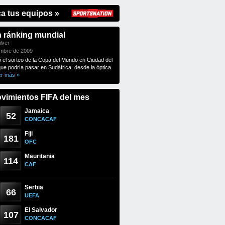
ca tus equipos »
n ránking mundial
lver
embre de 2009
ó el sorteo de la Copa del Mundo en Ciudad del
que podría pasar en Sudáfrica, desde la óptica
er más »
vimientos FIFA del mes
Jamaica
52
CONCACAF
Fiji
181
OFC
Mauritania
114
CAF
Serbia
66
UEFA
El Salvador
107
CONCACAF