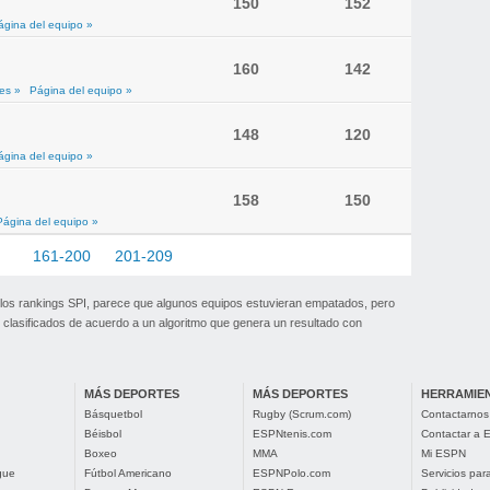
150
152
ágina del equipo »
160
142
es »
Página del equipo »
148
120
ágina del equipo »
158
150
Página del equipo »
60
161-200
201-209
 los rankings SPI, parece que algunos equipos estuvieran empatados, pero
clasificados de acuerdo a un algoritmo que genera un resultado con
MÁS DEPORTES
MÁS DEPORTES
HERRAMIE
Básquetbol
Rugby (Scrum.com)
Contactarnos
Béisbol
ESPNtenis.com
Contactar a
Boxeo
MMA
Mi ESPN
gue
Fútbol Americano
ESPNPolo.com
Servicios pa