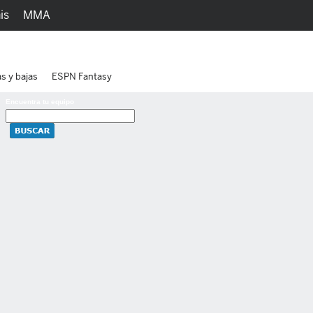
is
MMA
h
Juegos
Ediciones
as y bajas
ESPN Fantasy
Encuentra tu equipo