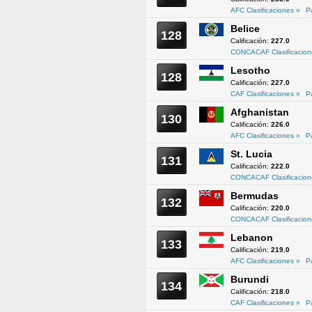
AFC Clasificaciones »
P
Belice
128
Calificación:
227.0
CONCACAF Clasificacion
Lesotho
128
Calificación:
227.0
CAF Clasificaciones »
P
Afghanistan
130
Calificación:
226.0
AFC Clasificaciones »
P
St. Lucia
131
Calificación:
222.0
CONCACAF Clasificacion
Bermudas
132
Calificación:
220.0
CONCACAF Clasificacion
Lebanon
133
Calificación:
219.0
AFC Clasificaciones »
P
Burundi
134
Calificación:
218.0
CAF Clasificaciones »
P