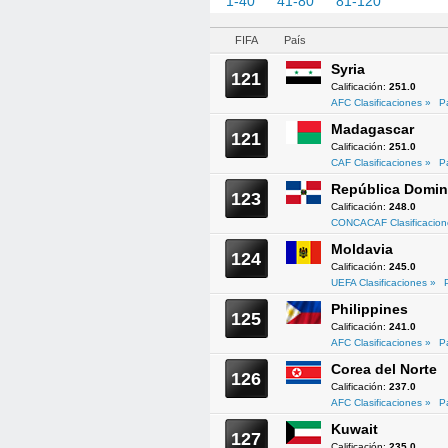
1-40
41-80
81-120
121-1
FIFA
País
Syria
121
Calificación:
251.0
AFC Clasificaciones »
P
Madagascar
121
Calificación:
251.0
CAF Clasificaciones »
P
República Domin
123
Calificación:
248.0
CONCACAF Clasificacion
Moldavia
124
Calificación:
245.0
UEFA Clasificaciones »
Philippines
125
Calificación:
241.0
AFC Clasificaciones »
P
Corea del Norte
126
Calificación:
237.0
AFC Clasificaciones »
P
Kuwait
127
Calificación:
235.0