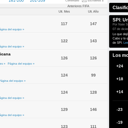
60
161-200
201-209
Comentario
Escríbenos a
Anteriores FIFA
Clasifi
Ult. Mes
Ult. Año
SPI: U
117
147
Por Nate Si
07 de dici
ágina del equipo »
Lo que dej
Cabo y lo 
122
143
de SPI.
Le
ágina del equipo »
icana
Los mo
126
126
es »
Página del equipo »
+24
124
99
+18
Página del equipo »
+14
124
128
ágina del equipo »
129
146
-23
ágina del equipo »
-19
123
111