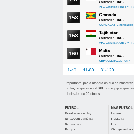
Calificación:
159.0
AFC Clasificaciones »
P
Granada
158
Calificación:
155.0
CONCACAF Clasificacion
Tajikistan
158
Calificación:
155.0
AFC Clasificaciones »
P
Malta
160
Calificación:
154.0
UEFA Clasificaciones »
1-40
41-80
81-120
121-1
Importante: por la manera en que se muestran
no hay empates en el SPI. Los equipos quedan 
decimales de 20 dígitos.
FÚTBOL
MÁS FÚTBOL
Resultados de Hoy
España
Norte/Centroamérica
Inglaterra
Sudamérica
Italia
Europa
Champions Lea