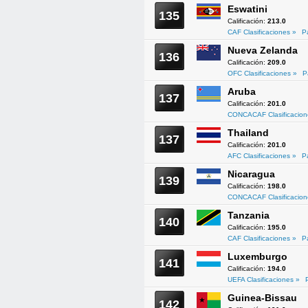
Eswatini
135
Calificación:
213.0
CAF Clasificaciones »
P
Nueva Zelanda
136
Calificación:
209.0
OFC Clasificaciones »
P
Aruba
137
Calificación:
201.0
CONCACAF Clasificacion
Thailand
137
Calificación:
201.0
AFC Clasificaciones »
P
Nicaragua
139
Calificación:
198.0
CONCACAF Clasificacion
Tanzania
140
Calificación:
195.0
CAF Clasificaciones »
P
Luxemburgo
141
Calificación:
194.0
UEFA Clasificaciones »
Guinea-Bissau
142