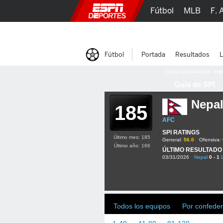
Fútbol
MLB
F. 
Lucha Libre
Olím
Fútbol
Portada
Resultados
L
Última actualización:
sep
Guía de SPI
Nepa
185
AFC
SPI RATINGS
Último mes: 185
General:
56.0
Ofensiva:
Último año: 166
ÚLTIMO RESULTADO
03/31/2026
Nepal
0 - 1
Todos los equipos
Por confeder