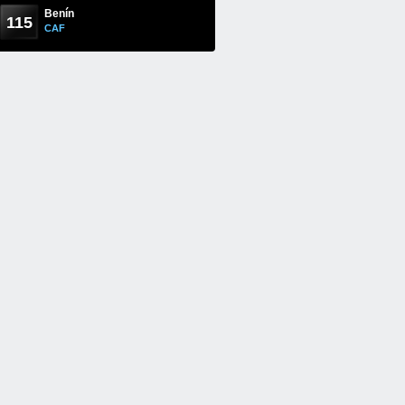
Benín
115
CAF