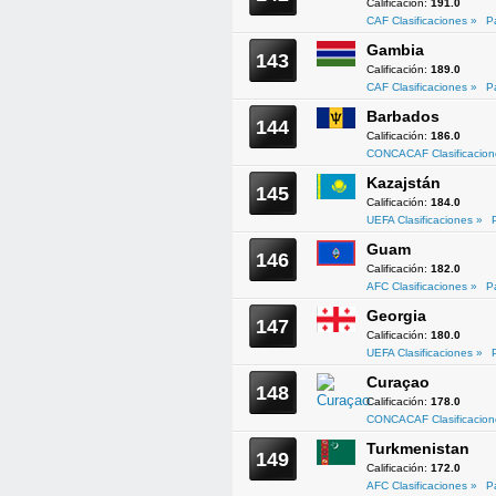
Calificación:
191.0
CAF Clasificaciones »
P
Gambia
143
Calificación:
189.0
CAF Clasificaciones »
P
Barbados
144
Calificación:
186.0
CONCACAF Clasificacion
Kazajstán
145
Calificación:
184.0
UEFA Clasificaciones »
Guam
146
Calificación:
182.0
AFC Clasificaciones »
P
Georgia
147
Calificación:
180.0
UEFA Clasificaciones »
Curaçao
148
Calificación:
178.0
CONCACAF Clasificacion
Turkmenistan
149
Calificación:
172.0
AFC Clasificaciones »
P