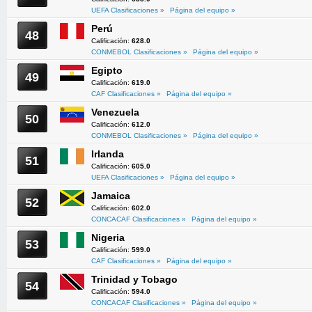
UEFA Clasificaciones »
Página del equipo »
Perú
48
Calificación:
628.0
CONMEBOL Clasificaciones »
Página del equipo »
Egipto
49
Calificación:
619.0
CAF Clasificaciones »
Página del equipo »
Venezuela
50
Calificación:
612.0
CONMEBOL Clasificaciones »
Página del equipo »
Irlanda
51
Calificación:
605.0
UEFA Clasificaciones »
Página del equipo »
Jamaica
52
Calificación:
602.0
CONCACAF Clasificaciones »
Página del equipo »
Nigeria
53
Calificación:
599.0
CAF Clasificaciones »
Página del equipo »
Trinidad y Tobago
54
Calificación:
594.0
CONCACAF Clasificaciones »
Página del equipo »