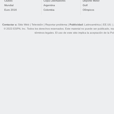
Clubes
Copa Libertadores
Deporte Motor
Mundial
Argentina
Golf
Euro 2016
Colombia
Olímpicos
Contactar a:
Sitio Web
|
Televisión
|
Reportar problema
|
Publicidad:
Latinoamérica
|
EE.UU.
|
© 2023 ESPN, Inc. Todos los derechos reservados. Este material no puede ser publicado, trans
términos legales
. El uso de este sitio implica la aceptación de la
Pol