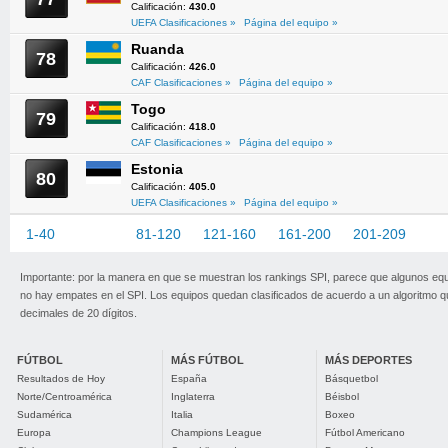
Calificación:
430.0
UEFA Clasificaciones »
Página del equipo »
Ruanda
78
Calificación:
426.0
CAF Clasificaciones »
Página del equipo »
Togo
79
Calificación:
418.0
CAF Clasificaciones »
Página del equipo »
Estonia
80
Calificación:
405.0
UEFA Clasificaciones »
Página del equipo »
1-40
41-80
81-120
121-160
161-200
201-209
Importante: por la manera en que se muestran los rankings SPI, parece que algunos eq
no hay empates en el SPI. Los equipos quedan clasificados de acuerdo a un algoritmo 
decimales de 20 dígitos.
FÚTBOL
MÁS FÚTBOL
MÁS DEPORTES
Resultados de Hoy
España
Básquetbol
Norte/Centroamérica
Inglaterra
Béisbol
Sudamérica
Italia
Boxeo
Europa
Champions League
Fútbol Americano