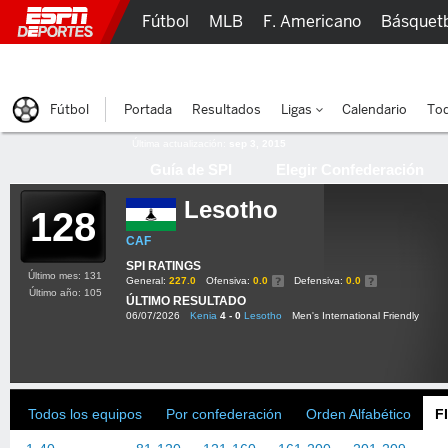
Fútbol
MLB
F. Americano
Básquet
Lucha Libre
Olímpicos
Más Deportes
Fútbol
Portada
Resultados
Ligas
Calendario
Tod
Última actualización:
sep 3, 2015
Guía de SPI
Elegir Confederación
Lesotho
128
CAF
SPI RATINGS
Último mes: 131
General:
227.0
Ofensiva:
0.0
Defensiva:
0.0
Último año: 105
ÚLTIMO RESULTADO
06/07/2026
Kenia
4 - 0
Lesotho
Men's International Friendly
Todos los equipos
Por confederación
Orden Alfabético
F