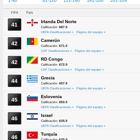
1-40
41-80
81-120
121-160
161-200
201-209
FIFA
País
Irlanda Del Norte
41
Calificación:
687.0
UEFA Clasificaciones »
Página del equipo »
Camerún
42
Calificación:
671.0
CAF Clasificaciones »
Página del equipo »
RD Congo
42
Calificación:
672.0
CAF Clasificaciones »
Página del equipo »
Grecia
44
Calificación:
657.0
UEFA Clasificaciones »
Página del equipo »
Eslovenia
45
Calificación:
653.0
UEFA Clasificaciones »
Página del equipo »
Israel
46
Calificación:
635.0
UEFA Clasificaciones »
Página del equipo »
Turquía
46
Calificación:
635.0