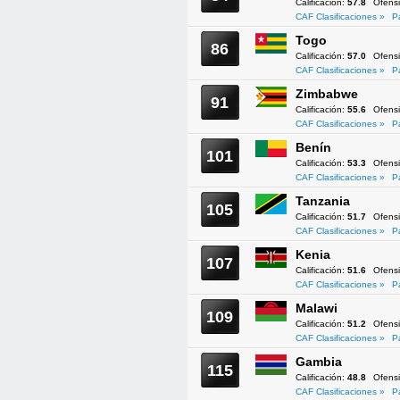
Calificación:
57.8
Ofens
CAF Clasificaciones »
P
Togo
86
Calificación:
57.0
Ofens
CAF Clasificaciones »
P
Zimbabwe
91
Calificación:
55.6
Ofens
CAF Clasificaciones »
P
Benín
101
Calificación:
53.3
Ofens
CAF Clasificaciones »
P
Tanzania
105
Calificación:
51.7
Ofens
CAF Clasificaciones »
P
Kenia
107
Calificación:
51.6
Ofens
CAF Clasificaciones »
P
Malawi
109
Calificación:
51.2
Ofens
CAF Clasificaciones »
P
Gambia
115
Calificación:
48.8
Ofens
CAF Clasificaciones »
P