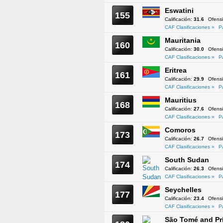
Eswatini
155
Calificación:
31.6
Ofens
CAF Clasificaciones »
P
Mauritania
160
Calificación:
30.0
Ofens
CAF Clasificaciones »
P
Eritrea
161
Calificación:
29.9
Ofens
CAF Clasificaciones »
P
Mauritius
168
Calificación:
27.6
Ofens
CAF Clasificaciones »
P
Comoros
173
Calificación:
26.7
Ofens
CAF Clasificaciones »
P
South Sudan
174
Calificación:
26.3
Ofens
CAF Clasificaciones »
P
Seychelles
177
Calificación:
23.4
Ofens
CAF Clasificaciones »
P
São Tomé and Pr