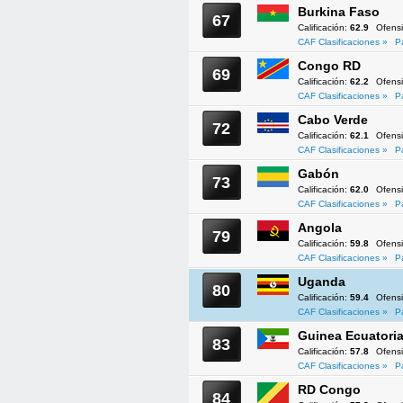
Burkina Faso
67
Calificación:
62.9
Ofens
CAF Clasificaciones »
P
Congo RD
69
Calificación:
62.2
Ofens
CAF Clasificaciones »
P
Cabo Verde
72
Calificación:
62.1
Ofens
CAF Clasificaciones »
P
Gabón
73
Calificación:
62.0
Ofens
CAF Clasificaciones »
P
Angola
79
Calificación:
59.8
Ofens
CAF Clasificaciones »
P
Uganda
80
Calificación:
59.4
Ofens
CAF Clasificaciones »
P
Guinea Ecuatoria
83
Calificación:
57.8
Ofens
CAF Clasificaciones »
P
RD Congo
84