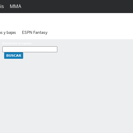
is
MMA
h
Juegos
Ediciones
as y bajas
ESPN Fantasy
Encuentra tu equipo