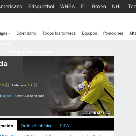
Americano
Básquetbol
WNBA
F1
Boxeo
NHL
Ten
picos
Más Deportes
Watc
igas
Calendario
Todos los torneos
Equipos
Posiciones
Alt
 8, 2015
Elegir Confederación
da
0.8
Defensiva:
1.1
3
Nigeria
Africa Cup of Nations
ración
Orden Alfabético
FIFA