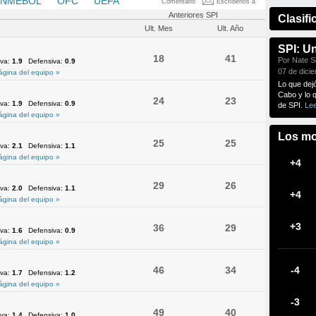
NMEBOL
OFC
UEFA
Comentario
Escríbenos a
Anteriores SPI
Clasifi
Ult. Mes
Ult. Año
SPI: U
18
41
Por Nate Si
iva:
1.9
Defensiva:
0.9
07 de dici
ágina del equipo »
Lo que dej
Cabo y lo 
24
23
iva:
1.9
Defensiva:
0.9
de SPI.
Le
ágina del equipo »
Los mo
25
25
iva:
2.1
Defensiva:
1.1
ágina del equipo »
+4
29
26
iva:
2.0
Defensiva:
1.1
+4
ágina del equipo »
+3
36
29
iva:
1.6
Defensiva:
0.9
ágina del equipo »
46
34
-4
iva:
1.7
Defensiva:
1.2
ágina del equipo »
-3
49
40
iva:
1.4
Defensiva:
1.0