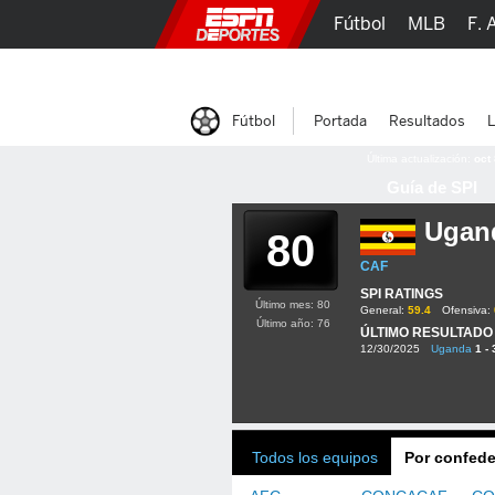
Fútbol
MLB
F. 
Lucha Libre
Olím
Fútbol
Portada
Resultados
L
Última actualización:
oct
Guía de SPI
Ugan
80
CAF
SPI RATINGS
Último mes: 80
General:
59.4
Ofensiva:
Último año: 76
ÚLTIMO RESULTADO
12/30/2025
Uganda
1 - 
Todos los equipos
Por confede