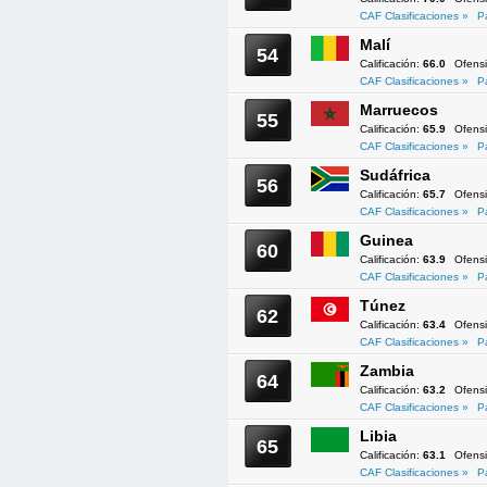
CAF Clasificaciones »
P
Malí
54
Calificación:
66.0
Ofens
CAF Clasificaciones »
P
Marruecos
55
Calificación:
65.9
Ofens
CAF Clasificaciones »
P
Sudáfrica
56
Calificación:
65.7
Ofens
CAF Clasificaciones »
P
Guinea
60
Calificación:
63.9
Ofens
CAF Clasificaciones »
P
Túnez
62
Calificación:
63.4
Ofens
CAF Clasificaciones »
P
Zambia
64
Calificación:
63.2
Ofens
CAF Clasificaciones »
P
Libia
65
Calificación:
63.1
Ofens
CAF Clasificaciones »
P