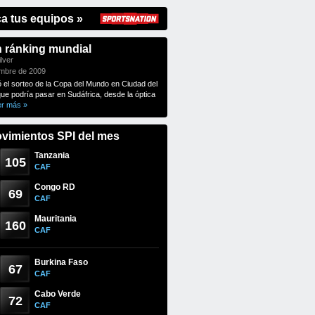
ca tus equipos »
n ránking mundial
lver
embre de 2009
ó el sorteo de la Copa del Mundo en Ciudad del
que podría pasar en Sudáfrica, desde la óptica
er más »
vimientos SPI del mes
Tanzania
105
CAF
Congo RD
69
CAF
Mauritania
160
CAF
Burkina Faso
67
CAF
Cabo Verde
72
CAF