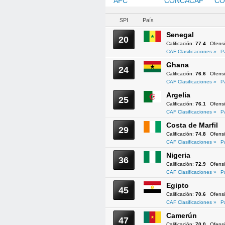
AFC
CAF
CONCACAF
CO
SPI
País
Senegal
20
Calificación:
77.4
Ofens
CAF Clasificaciones »
P
Ghana
24
Calificación:
76.6
Ofens
CAF Clasificaciones »
P
Argelia
25
Calificación:
76.1
Ofens
CAF Clasificaciones »
P
Costa de Marfil
29
Calificación:
74.8
Ofens
CAF Clasificaciones »
P
Nigeria
36
Calificación:
72.9
Ofens
CAF Clasificaciones »
P
Egipto
45
Calificación:
70.6
Ofens
CAF Clasificaciones »
P
Camerún
47
Calificación:
70.0
Ofens