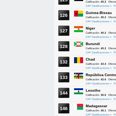
Calificación:
45.2
Ofens
CAF Clasificaciones »
P
Guinea-Bissau
126
Calificación:
45.2
Ofens
CAF Clasificaciones »
P
Niger
127
Calificación:
45.2
Ofens
CAF Clasificaciones »
P
Burundi
128
Calificación:
45.2
Ofens
CAF Clasificaciones »
P
Chad
132
Calificación:
43.4
Ofens
CAF Clasificaciones »
P
República Centro
133
Calificación:
42.6
Ofens
CAF Clasificaciones »
P
Lesotho
144
Calificación:
36.6
Ofens
CAF Clasificaciones »
P
Madagascar
146
Calificación:
36.1
Ofens
CAF Clasificaciones »
P