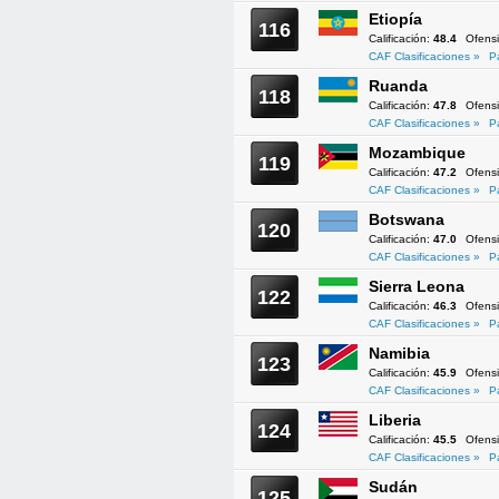
Etiopía
116
Calificación:
48.4
Ofens
CAF Clasificaciones »
P
Ruanda
118
Calificación:
47.8
Ofens
CAF Clasificaciones »
P
Mozambique
119
Calificación:
47.2
Ofens
CAF Clasificaciones »
P
Botswana
120
Calificación:
47.0
Ofens
CAF Clasificaciones »
P
Sierra Leona
122
Calificación:
46.3
Ofens
CAF Clasificaciones »
P
Namibia
123
Calificación:
45.9
Ofens
CAF Clasificaciones »
P
Liberia
124
Calificación:
45.5
Ofens
CAF Clasificaciones »
P
Sudán
125