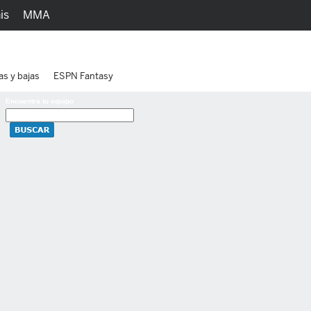
is
MMA
h
Juegos
Ediciones
as y bajas
ESPN Fantasy
Encuentra tu equipo