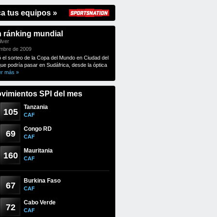
ca tus equipos »
n ránking mundial
lver
embre de 2009
ó el sorteo de la Copa del Mundo en Ciudad del
que podría pasar en Sudáfrica, desde la óptica
er más »
vimientos SPI del mes
Tanzania
105
CAF
Congo RD
69
CAF
Mauritania
160
CAF
Burkina Faso
67
CAF
Cabo Verde
72
CAF