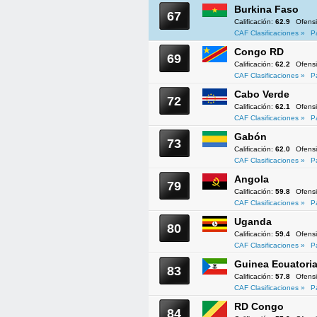
Burkina Faso
67
Calificación:
62.9
Ofens
CAF Clasificaciones »
P
Congo RD
69
Calificación:
62.2
Ofens
CAF Clasificaciones »
P
Cabo Verde
72
Calificación:
62.1
Ofens
CAF Clasificaciones »
P
Gabón
73
Calificación:
62.0
Ofens
CAF Clasificaciones »
P
Angola
79
Calificación:
59.8
Ofens
CAF Clasificaciones »
P
Uganda
80
Calificación:
59.4
Ofens
CAF Clasificaciones »
P
Guinea Ecuatoria
83
Calificación:
57.8
Ofens
CAF Clasificaciones »
P
RD Congo
84