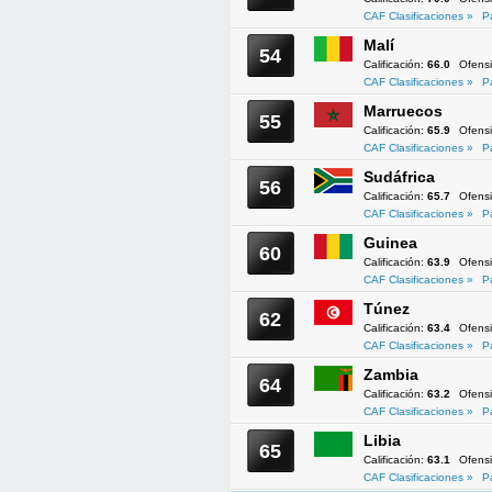
CAF Clasificaciones »
P
Malí
54
Calificación:
66.0
Ofens
CAF Clasificaciones »
P
Marruecos
55
Calificación:
65.9
Ofens
CAF Clasificaciones »
P
Sudáfrica
56
Calificación:
65.7
Ofens
CAF Clasificaciones »
P
Guinea
60
Calificación:
63.9
Ofens
CAF Clasificaciones »
P
Túnez
62
Calificación:
63.4
Ofens
CAF Clasificaciones »
P
Zambia
64
Calificación:
63.2
Ofens
CAF Clasificaciones »
P
Libia
65
Calificación:
63.1
Ofens
CAF Clasificaciones »
P