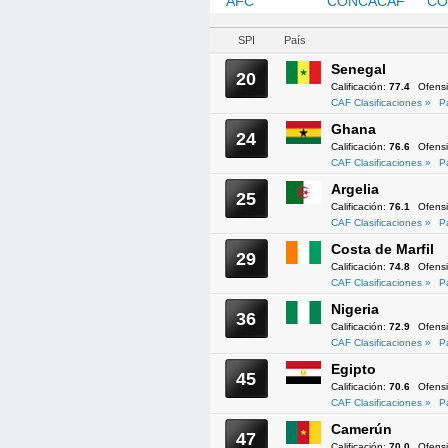
AFC
CAF
CONCACAF
CO
SPI
País
Senegal
20
Calificación:
77.4
Ofens
CAF Clasificaciones »
P
Ghana
24
Calificación:
76.6
Ofens
CAF Clasificaciones »
P
Argelia
25
Calificación:
76.1
Ofens
CAF Clasificaciones »
P
Costa de Marfil
29
Calificación:
74.8
Ofens
CAF Clasificaciones »
P
Nigeria
36
Calificación:
72.9
Ofens
CAF Clasificaciones »
P
Egipto
45
Calificación:
70.6
Ofens
CAF Clasificaciones »
P
Camerún
47
Calificación:
70.0
Ofens