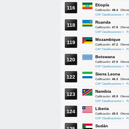
Etiopía
116
Calificación:
48.4
Ofens
CAF Clasificaciones »
P
Ruanda
118
Calificación:
47.8
Ofens
CAF Clasificaciones »
P
Mozambique
119
Calificación:
47.2
Ofens
CAF Clasificaciones »
P
Botswana
120
Calificación:
47.0
Ofens
CAF Clasificaciones »
P
Sierra Leona
122
Calificación:
46.3
Ofens
CAF Clasificaciones »
P
Namibia
123
Calificación:
45.9
Ofens
CAF Clasificaciones »
P
Liberia
124
Calificación:
45.5
Ofens
CAF Clasificaciones »
P
Sudán
125