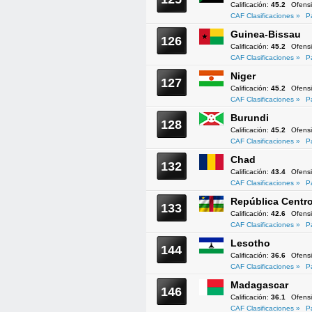
Calificación:
45.2
Ofens
CAF Clasificaciones »
P
Guinea-Bissau
126
Calificación:
45.2
Ofens
CAF Clasificaciones »
P
Niger
127
Calificación:
45.2
Ofens
CAF Clasificaciones »
P
Burundi
128
Calificación:
45.2
Ofens
CAF Clasificaciones »
P
Chad
132
Calificación:
43.4
Ofens
CAF Clasificaciones »
P
República Centro
133
Calificación:
42.6
Ofens
CAF Clasificaciones »
P
Lesotho
144
Calificación:
36.6
Ofens
CAF Clasificaciones »
P
Madagascar
146
Calificación:
36.1
Ofens
CAF Clasificaciones »
P