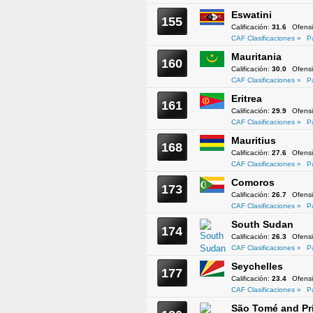
Eswatini
155
Calificación:
31.6
Ofens
CAF Clasificaciones »
P
Mauritania
160
Calificación:
30.0
Ofens
CAF Clasificaciones »
P
Eritrea
161
Calificación:
29.9
Ofens
CAF Clasificaciones »
P
Mauritius
168
Calificación:
27.6
Ofens
CAF Clasificaciones »
P
Comoros
173
Calificación:
26.7
Ofens
CAF Clasificaciones »
P
South Sudan
174
Calificación:
26.3
Ofens
CAF Clasificaciones »
P
Seychelles
177
Calificación:
23.4
Ofens
CAF Clasificaciones »
P
São Tomé and Pr