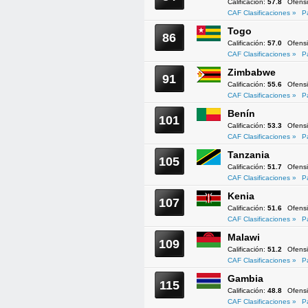
Calificación:
57.8
Ofens
CAF Clasificaciones »
P
Togo
86
Calificación:
57.0
Ofens
CAF Clasificaciones »
P
Zimbabwe
91
Calificación:
55.6
Ofens
CAF Clasificaciones »
P
Benín
101
Calificación:
53.3
Ofens
CAF Clasificaciones »
P
Tanzania
105
Calificación:
51.7
Ofens
CAF Clasificaciones »
P
Kenia
107
Calificación:
51.6
Ofens
CAF Clasificaciones »
P
Malawi
109
Calificación:
51.2
Ofens
CAF Clasificaciones »
P
Gambia
115
Calificación:
48.8
Ofens
CAF Clasificaciones »
P