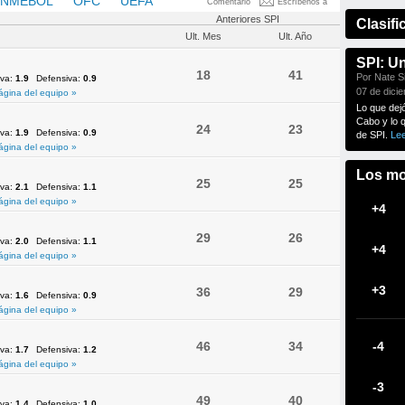
NMEBOL
OFC
UEFA
Comentario
Escríbenos a
Anteriores SPI
Clasifi
Ult. Mes
Ult. Año
SPI: U
18
41
Por Nate Si
iva:
1.9
Defensiva:
0.9
07 de dici
ágina del equipo »
Lo que dej
Cabo y lo 
24
23
iva:
1.9
Defensiva:
0.9
de SPI.
Le
ágina del equipo »
Los mo
25
25
iva:
2.1
Defensiva:
1.1
ágina del equipo »
+4
29
26
iva:
2.0
Defensiva:
1.1
+4
ágina del equipo »
+3
36
29
iva:
1.6
Defensiva:
0.9
ágina del equipo »
46
34
-4
iva:
1.7
Defensiva:
1.2
ágina del equipo »
-3
49
40
iva:
1.4
Defensiva:
1.0