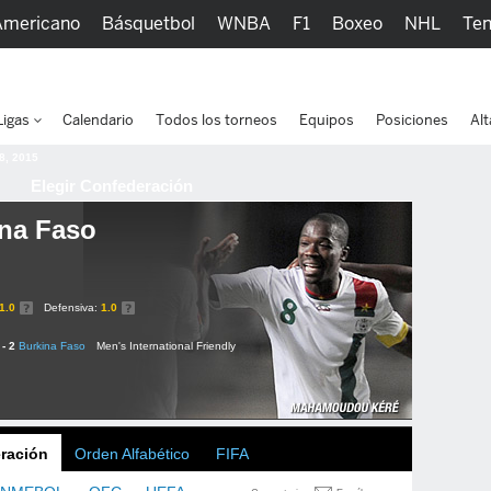
Americano
Básquetbol
WNBA
F1
Boxeo
NHL
Ten
picos
Más Deportes
Watc
Ligas
Calendario
Todos los torneos
Equipos
Posiciones
Alt
 8, 2015
Elegir Confederación
na Faso
1.0
Defensiva:
1.0
 - 2
Burkina Faso
Men's International Friendly
ración
Orden Alfabético
FIFA