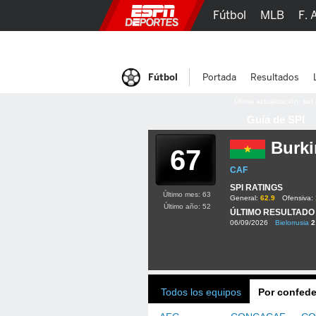
Fútbol
MLB
F. 
Lucha Libre
Olím
Fútbol
Portada
Resultados
Última actualización:
oct
Guía de SPI
Burki
67
CAF
SPI RATINGS
Último mes: 63
General:
62.9
Ofensiva:
Último año: 52
ÚLTIMO RESULTADO
06/09/2026
Bielorrusia
2
Todos los equipos
Por confede