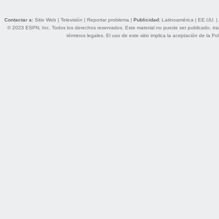
Contactar a:
Sitio Web
|
Televisión
|
Reportar problema
|
Publicidad:
Latinoamérica
|
EE.UU.
|
© 2023 ESPN, Inc. Todos los derechos reservados. Este material no puede ser publicado, trans
términos legales
. El uso de este sitio implica la aceptación de la
Pol