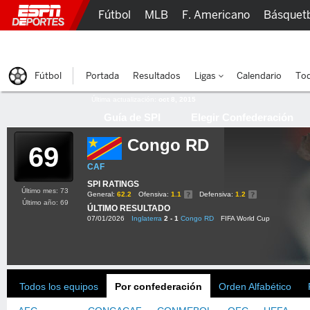
Fútbol
MLB
F. Americano
Básquet
Lucha Libre
Olímpicos
Más Deportes
Fútbol
Portada
Resultados
Ligas
Calendario
Tod
Última actualización:
oct 8, 2015
Guía de SPI
Elegir Confederación
Congo RD
69
CAF
SPI RATINGS
Último mes: 73
General:
62.2
Ofensiva:
1.1
Defensiva:
1.2
Último año: 69
ÚLTIMO RESULTADO
07/01/2026
Inglaterra
2 - 1
Congo RD
FIFA World Cup
Todos los equipos
Por confederación
Orden Alfabético