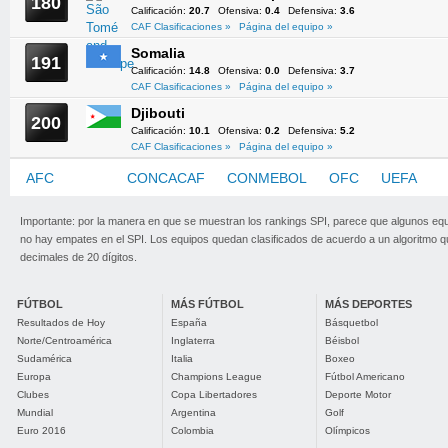
180
Calificación:
20.7
Ofensiva:
0.4
Defensiva:
3.6
CAF Clasificaciones »
Página del equipo »
Somalia
191
Calificación:
14.8
Ofensiva:
0.0
Defensiva:
3.7
CAF Clasificaciones »
Página del equipo »
Djibouti
200
Calificación:
10.1
Ofensiva:
0.2
Defensiva:
5.2
CAF Clasificaciones »
Página del equipo »
AFC
CAF
CONCACAF
CONMEBOL
OFC
UEFA
Importante: por la manera en que se muestran los rankings SPI, parece que algunos eq
no hay empates en el SPI. Los equipos quedan clasificados de acuerdo a un algoritmo 
decimales de 20 dígitos.
FÚTBOL
MÁS FÚTBOL
MÁS DEPORTES
Resultados de Hoy
España
Básquetbol
Norte/Centroamérica
Inglaterra
Béisbol
Sudamérica
Italia
Boxeo
Europa
Champions League
Fútbol Americano
Clubes
Copa Libertadores
Deporte Motor
Mundial
Argentina
Golf
Euro 2016
Colombia
Olímpicos