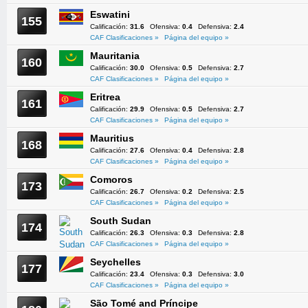
Eswatini
155
Calificación:
31.6
Ofensiva:
0.4
Defensiva:
2.4
CAF Clasificaciones »
Página del equipo »
Mauritania
160
Calificación:
30.0
Ofensiva:
0.5
Defensiva:
2.7
CAF Clasificaciones »
Página del equipo »
Eritrea
161
Calificación:
29.9
Ofensiva:
0.5
Defensiva:
2.7
CAF Clasificaciones »
Página del equipo »
Mauritius
168
Calificación:
27.6
Ofensiva:
0.4
Defensiva:
2.8
CAF Clasificaciones »
Página del equipo »
Comoros
173
Calificación:
26.7
Ofensiva:
0.2
Defensiva:
2.5
CAF Clasificaciones »
Página del equipo »
South Sudan
174
Calificación:
26.3
Ofensiva:
0.3
Defensiva:
2.8
CAF Clasificaciones »
Página del equipo »
Seychelles
177
Calificación:
23.4
Ofensiva:
0.3
Defensiva:
3.0
CAF Clasificaciones »
Página del equipo »
São Tomé and Príncipe