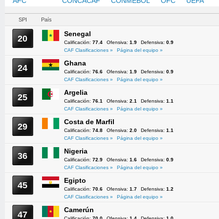
AFC
CAF
CONCACAF
CONMEBOL
OFC
UEFA
SPI
País
Senegal
20
Calificación:
77.4
Ofensiva:
1.9
Defensiva:
0.9
CAF Clasificaciones »
Página del equipo »
Ghana
24
Calificación:
76.6
Ofensiva:
1.9
Defensiva:
0.9
CAF Clasificaciones »
Página del equipo »
Argelia
25
Calificación:
76.1
Ofensiva:
2.1
Defensiva:
1.1
CAF Clasificaciones »
Página del equipo »
Costa de Marfil
29
Calificación:
74.8
Ofensiva:
2.0
Defensiva:
1.1
CAF Clasificaciones »
Página del equipo »
Nigeria
36
Calificación:
72.9
Ofensiva:
1.6
Defensiva:
0.9
CAF Clasificaciones »
Página del equipo »
Egipto
45
Calificación:
70.6
Ofensiva:
1.7
Defensiva:
1.2
CAF Clasificaciones »
Página del equipo »
Camerún
47
Calificación:
70.0
Ofensiva:
1.4
Defensiva:
1.0