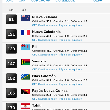
AFC
CAF
CONCACAF
CONMEBOL
OFC
UEFA
SPI
País
Nueva Zelanda
81
Calificación:
59.2
Ofensiva:
1.1
Defensiva:
1.3
OFC Clasificaciones »
Página del equipo »
Nueva Caledonia
121
Calificación:
46.9
Ofensiva:
0.9
Defensiva:
2.0
OFC Clasificaciones »
Página del equipo »
Fiji
129
Calificación:
45.2
Ofensiva:
0.9
Defensiva:
2.1
OFC Clasificaciones »
Página del equipo »
Vanuatu
147
Calificación:
35.9
Ofensiva:
0.5
Defensiva:
2.3
OFC Clasificaciones »
Página del equipo »
Islas Salomón
152
Calificación:
34.0
Ofensiva:
0.6
Defensiva:
2.5
OFC Clasificaciones »
Página del equipo »
Papúa-Nueva Guinea
165
Calificación:
28.0
Ofensiva:
0.6
Defensiva:
3.1
OFC Clasificaciones »
Página del equipo »
Tahití
170
Calificación:
27.2
Ofensiva:
0.5
Defensiva:
3.1