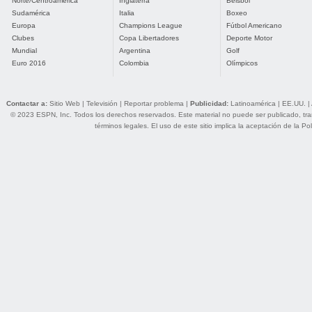
Norte/Centroamérica
Inglaterra
Béisbol
Sudamérica
Italia
Boxeo
Europa
Champions League
Fútbol Americano
Clubes
Copa Libertadores
Deporte Motor
Mundial
Argentina
Golf
Euro 2016
Colombia
Olímpicos
Contactar a:
Sitio Web
|
Televisión
|
Reportar problema
|
Publicidad:
Latinoamérica
|
EE.UU.
|
© 2023 ESPN, Inc. Todos los derechos reservados. Este material no puede ser publicado, trans
términos legales
. El uso de este sitio implica la aceptación de la
Pol