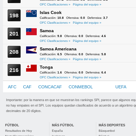
OFC Clasificaciones »
Página del equipo »
Islas Cook
198
Calificación:
10.8
Ofensiva:
0.0
Defensiva:
3.7
OFC Clasificaciones »
Página del equipo »
Samoa
201
Calificación:
9.8
Ofensiva:
0.0
Defensiva:
4.6
OFC Clasificaciones »
Página del equipo »
Samoa Americana
208
Calificación:
6.5
Ofensiva:
0.0
Defensiva:
5.8
OFC Clasificaciones »
Página del equipo »
Tonga
216
Calificación:
1.6
Ofensiva:
0.0
Defensiva:
6.4
OFC Clasificaciones »
Página del equipo »
AFC
CAF
CONCACAF
CONMEBOL
OFC
UEFA
Importante: por la manera en que se muestran los rankings SPI, parece que algunos eq
no hay empates en el SPI. Los equipos quedan clasificados de acuerdo a un algoritmo 
decimales de 20 dígitos.
FÚTBOL
MÁS FÚTBOL
MÁS DEPORTES
Resultados de Hoy
España
Básquetbol