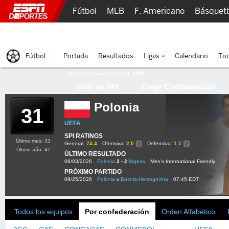
Fútbol
MLB
F. Americano
Básquet
Lucha Libre
Olímpicos
Más Deportes
Fútbol
Portada
Resultados
Ligas
Calendario
Tod
Última actualización:
oct 8, 2015
Guía de SPI
Elegir Confederación
Polonia
31
UEFA
SPI RATINGS
Último mes: 33
General:
74.4
Ofensiva:
2.0
Defensiva:
1.1
Último año: 47
ÚLTIMO RESULTADO
06/03/2026
Polonia
2 - 2
Nigeria
Men's International Friendly
PRÓXIMO PARTIDO
09/25/2026
Polonia
v
Bosnia-Herzegovina
07:45 EDT
Todos los equipos
Por confederación
Orden Alfabético