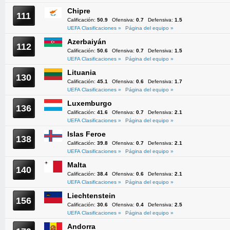
Chipre
111
Calificación:
50.9
Ofensiva:
0.7
Defensiva:
1.5
UEFA Clasificaciones »
Página del equipo »
Azerbaiyán
112
Calificación:
50.6
Ofensiva:
0.7
Defensiva:
1.5
UEFA Clasificaciones »
Página del equipo »
Lituania
130
Calificación:
45.1
Ofensiva:
0.6
Defensiva:
1.7
UEFA Clasificaciones »
Página del equipo »
Luxemburgo
136
Calificación:
41.6
Ofensiva:
0.7
Defensiva:
2.1
UEFA Clasificaciones »
Página del equipo »
Islas Feroe
138
Calificación:
39.8
Ofensiva:
0.7
Defensiva:
2.1
UEFA Clasificaciones »
Página del equipo »
Malta
140
Calificación:
38.4
Ofensiva:
0.6
Defensiva:
2.1
UEFA Clasificaciones »
Página del equipo »
Liechtenstein
156
Calificación:
30.6
Ofensiva:
0.4
Defensiva:
2.5
UEFA Clasificaciones »
Página del equipo »
Andorra