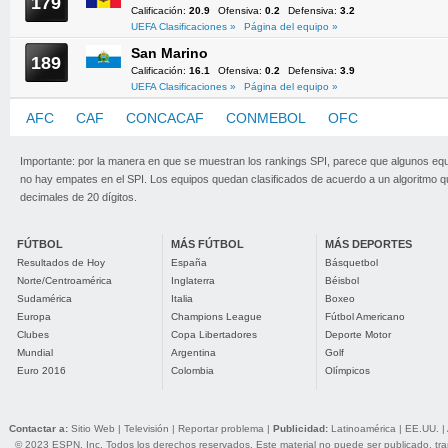
179
Calificación:
20.9
Ofensiva:
0.2
Defensiva:
3.2
UEFA Clasificaciones »
Página del equipo »
San Marino
189
Calificación:
16.1
Ofensiva:
0.2
Defensiva:
3.9
UEFA Clasificaciones »
Página del equipo »
AFC
CAF
CONCACAF
CONMEBOL
OFC
UEFA
Importante: por la manera en que se muestran los rankings SPI, parece que algunos eq
no hay empates en el SPI. Los equipos quedan clasificados de acuerdo a un algoritmo 
decimales de 20 dígitos.
FÚTBOL
MÁS FÚTBOL
MÁS DEPORTES
Resultados de Hoy
España
Básquetbol
Norte/Centroamérica
Inglaterra
Béisbol
Sudamérica
Italia
Boxeo
Europa
Champions League
Fútbol Americano
Clubes
Copa Libertadores
Deporte Motor
Mundial
Argentina
Golf
Euro 2016
Colombia
Olímpicos
Contactar a:
Sitio Web
|
Televisión
|
Reportar problema
|
Publicidad:
Latinoamérica
|
EE.UU.
|
© 2023 ESPN, Inc. Todos los derechos reservados. Este material no puede ser publicado, trans