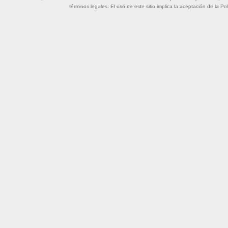
términos legales
. El uso de este sitio implica la aceptación de la
Pol