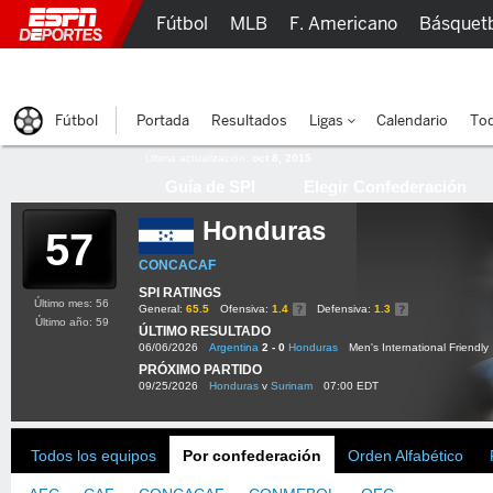
Fútbol
MLB
F. Americano
Básquet
Lucha Libre
Olímpicos
Más Deportes
Fútbol
Portada
Resultados
Ligas
Calendario
Tod
Última actualización:
oct 8, 2015
Guía de SPI
Elegir Confederación
Honduras
57
CONCACAF
SPI RATINGS
Último mes: 56
General:
65.5
Ofensiva:
1.4
Defensiva:
1.3
Último año: 59
ÚLTIMO RESULTADO
06/06/2026
Argentina
2 - 0
Honduras
Men's International Friendly
PRÓXIMO PARTIDO
09/25/2026
Honduras
v
Surinam
07:00 EDT
Todos los equipos
Por confederación
Orden Alfabético