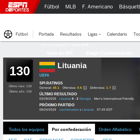
Fútbol
MLB
F. Americano
Básquet
Lucha Libre
Olímpicos
Más Deportes
Fútbol
Portada
Resultados
Ligas
Calendario
Tod
Última actualización:
oct 8, 2015
Guía de SPI
Elegir Confederación
Lituania
130
UEFA
SPI RATINGS
Último mes: 130
General:
45.1
Ofensiva:
0.6
Defensiva:
1.7
Último año: 106
ÚLTIMO RESULTADO
03/29/2026
Lituania
0 - 2
Georgia
Men's International Friendly
PRÓXIMO PARTIDO
09/24/2026
Liechtenstein
v
Lituania
07:45 EDT
Todos los equipos
Por confederación
Orden Alfabético