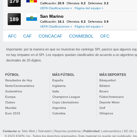
179
Calificación:
20.9
Ofensiva:
0.2
Defensiva:
3.2
UEFA Clasificaciones »
Página del equipo »
San Marino
189
Calificación:
16.1
Ofensiva:
0.2
Defensiva:
3.9
UEFA Clasificaciones »
Página del equipo »
AFC
CAF
CONCACAF
CONMEBOL
OFC
UEFA
Importante: por la manera en que se muestran los rankings SPI, parece que algunos eq
no hay empates en el SPI. Los equipos quedan clasificados de acuerdo a un algoritmo 
decimales de 20 dígitos.
FÚTBOL
MÁS FÚTBOL
MÁS DEPORTES
Resultados de Hoy
España
Básquetbol
Norte/Centroamérica
Inglaterra
Béisbol
Sudamérica
Italia
Boxeo
Europa
Champions League
Fútbol Americano
Clubes
Copa Libertadores
Deporte Motor
Mundial
Argentina
Golf
Euro 2016
Colombia
Olímpicos
Contactar a:
Sitio Web
|
Televisión
|
Reportar problema
|
Publicidad:
Latinoamérica
|
EE.UU.
|
© 2023 ESPN, Inc. Todos los derechos reservados. Este material no puede ser publicado, trans