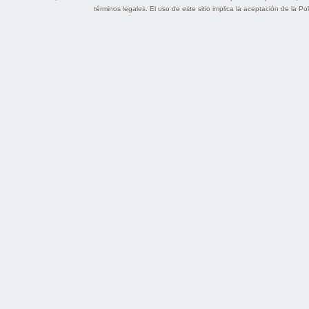
términos legales
. El uso de este sitio implica la aceptación de la
Pol