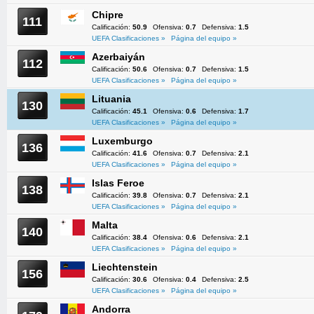
Chipre
111
Calificación:
50.9
Ofensiva:
0.7
Defensiva:
1.5
UEFA Clasificaciones »
Página del equipo »
Azerbaiyán
112
Calificación:
50.6
Ofensiva:
0.7
Defensiva:
1.5
UEFA Clasificaciones »
Página del equipo »
Lituania
130
Calificación:
45.1
Ofensiva:
0.6
Defensiva:
1.7
UEFA Clasificaciones »
Página del equipo »
Luxemburgo
136
Calificación:
41.6
Ofensiva:
0.7
Defensiva:
2.1
UEFA Clasificaciones »
Página del equipo »
Islas Feroe
138
Calificación:
39.8
Ofensiva:
0.7
Defensiva:
2.1
UEFA Clasificaciones »
Página del equipo »
Malta
140
Calificación:
38.4
Ofensiva:
0.6
Defensiva:
2.1
UEFA Clasificaciones »
Página del equipo »
Liechtenstein
156
Calificación:
30.6
Ofensiva:
0.4
Defensiva:
2.5
UEFA Clasificaciones »
Página del equipo »
Andorra