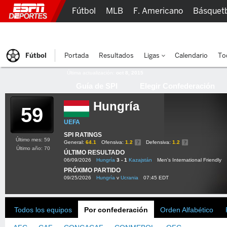
Fútbol
MLB
F. Americano
Básquet
Lucha Libre
Olímpicos
Más Deportes
Fútbol
Portada
Resultados
Ligas
Calendario
To
Última actualización:
oct 8, 2015
Guía de SPI
Elegir Confederación
Hungría
59
UEFA
SPI RATINGS
Último mes: 59
General:
64.1
Ofensiva:
1.2
Defensiva:
1.2
Último año: 70
ÚLTIMO RESULTADO
06/09/2026
Hungría
3 - 1
Kazajstán
Men's International Friendly
PRÓXIMO PARTIDO
09/25/2026
Hungría
v
Ucrania
07:45 EDT
Todos los equipos
Por confederación
Orden Alfabético