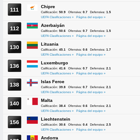
Chipre
111
Calificación:
50.9
Ofensiva:
0.7
Defensiva:
1.5
UEFA Clasificaciones »
Página del equipo »
Azerbaiyán
112
Calificación:
50.6
Ofensiva:
0.7
Defensiva:
1.5
UEFA Clasificaciones »
Página del equipo »
Lituania
130
Calificación:
45.1
Ofensiva:
0.6
Defensiva:
1.7
UEFA Clasificaciones »
Página del equipo »
Luxemburgo
136
Calificación:
41.6
Ofensiva:
0.7
Defensiva:
2.1
UEFA Clasificaciones »
Página del equipo »
Islas Feroe
138
Calificación:
39.8
Ofensiva:
0.7
Defensiva:
2.1
UEFA Clasificaciones »
Página del equipo »
Malta
140
Calificación:
38.4
Ofensiva:
0.6
Defensiva:
2.1
UEFA Clasificaciones »
Página del equipo »
Liechtenstein
156
Calificación:
30.6
Ofensiva:
0.4
Defensiva:
2.5
UEFA Clasificaciones »
Página del equipo »
Andorra