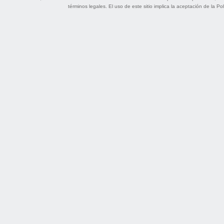
términos legales
. El uso de este sitio implica la aceptación de la
Pol