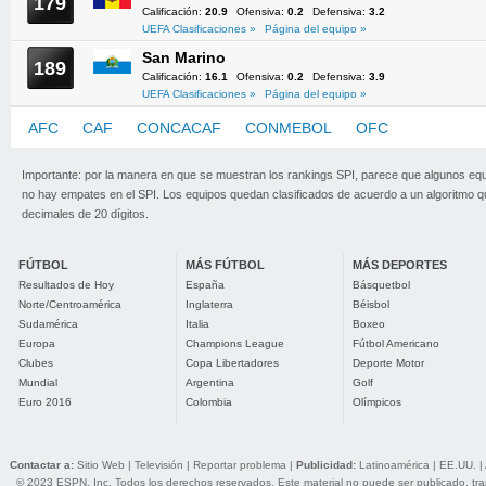
179
Calificación:
20.9
Ofensiva:
0.2
Defensiva:
3.2
UEFA Clasificaciones »
Página del equipo »
San Marino
189
Calificación:
16.1
Ofensiva:
0.2
Defensiva:
3.9
UEFA Clasificaciones »
Página del equipo »
AFC
CAF
CONCACAF
CONMEBOL
OFC
UEFA
Importante: por la manera en que se muestran los rankings SPI, parece que algunos eq
no hay empates en el SPI. Los equipos quedan clasificados de acuerdo a un algoritmo 
decimales de 20 dígitos.
FÚTBOL
MÁS FÚTBOL
MÁS DEPORTES
Resultados de Hoy
España
Básquetbol
Norte/Centroamérica
Inglaterra
Béisbol
Sudamérica
Italia
Boxeo
Europa
Champions League
Fútbol Americano
Clubes
Copa Libertadores
Deporte Motor
Mundial
Argentina
Golf
Euro 2016
Colombia
Olímpicos
Contactar a:
Sitio Web
|
Televisión
|
Reportar problema
|
Publicidad:
Latinoamérica
|
EE.UU.
|
© 2023 ESPN, Inc. Todos los derechos reservados. Este material no puede ser publicado, trans