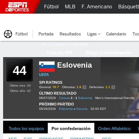
Fútbol
MLB
F. Americano
Básquet
Lucha Libre
Olímpicos
Más Deportes
Fútbol
Portada
Resultados
Ligas
Calendario
Tod
Última actualización:
oct 8, 2015
Guía de SPI
Elegir Confederación
Eslovenia
44
UEFA
SPI RATINGS
Último mes: 43
General:
70.7
Ofensiva:
1.6
Defensiva:
1.1
Último año: 42
ÚLTIMO RESULTADO
06/07/2026
Croacia
2 - 1
Eslovenia
Men's International Friendly
PRÓXIMO PARTIDO
09/26/2026
Eslovenia
v
Escocia
02:00 EDT
Todos los equipos
Por confederación
Orden Alfabético