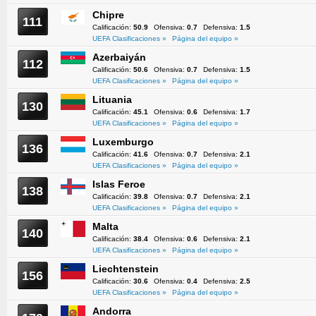
Chipre
111
Calificación:
50.9
Ofensiva:
0.7
Defensiva:
1.5
UEFA Clasificaciones »
Página del equipo »
Azerbaiyán
112
Calificación:
50.6
Ofensiva:
0.7
Defensiva:
1.5
UEFA Clasificaciones »
Página del equipo »
Lituania
130
Calificación:
45.1
Ofensiva:
0.6
Defensiva:
1.7
UEFA Clasificaciones »
Página del equipo »
Luxemburgo
136
Calificación:
41.6
Ofensiva:
0.7
Defensiva:
2.1
UEFA Clasificaciones »
Página del equipo »
Islas Feroe
138
Calificación:
39.8
Ofensiva:
0.7
Defensiva:
2.1
UEFA Clasificaciones »
Página del equipo »
Malta
140
Calificación:
38.4
Ofensiva:
0.6
Defensiva:
2.1
UEFA Clasificaciones »
Página del equipo »
Liechtenstein
156
Calificación:
30.6
Ofensiva:
0.4
Defensiva:
2.5
UEFA Clasificaciones »
Página del equipo »
Andorra