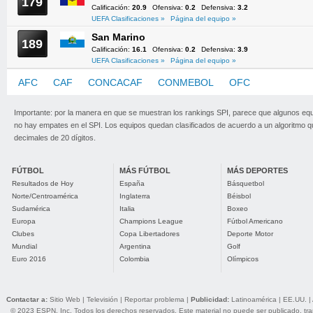
179
Calificación:
20.9
Ofensiva:
0.2
Defensiva:
3.2
UEFA Clasificaciones »
Página del equipo »
San Marino
189
Calificación:
16.1
Ofensiva:
0.2
Defensiva:
3.9
UEFA Clasificaciones »
Página del equipo »
AFC
CAF
CONCACAF
CONMEBOL
OFC
UEFA
Importante: por la manera en que se muestran los rankings SPI, parece que algunos eq
no hay empates en el SPI. Los equipos quedan clasificados de acuerdo a un algoritmo 
decimales de 20 dígitos.
FÚTBOL
MÁS FÚTBOL
MÁS DEPORTES
Resultados de Hoy
España
Básquetbol
Norte/Centroamérica
Inglaterra
Béisbol
Sudamérica
Italia
Boxeo
Europa
Champions League
Fútbol Americano
Clubes
Copa Libertadores
Deporte Motor
Mundial
Argentina
Golf
Euro 2016
Colombia
Olímpicos
Contactar a:
Sitio Web
|
Televisión
|
Reportar problema
|
Publicidad:
Latinoamérica
|
EE.UU.
|
© 2023 ESPN, Inc. Todos los derechos reservados. Este material no puede ser publicado, trans