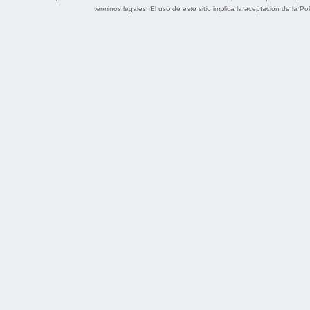
términos legales
. El uso de este sitio implica la aceptación de la
Pol