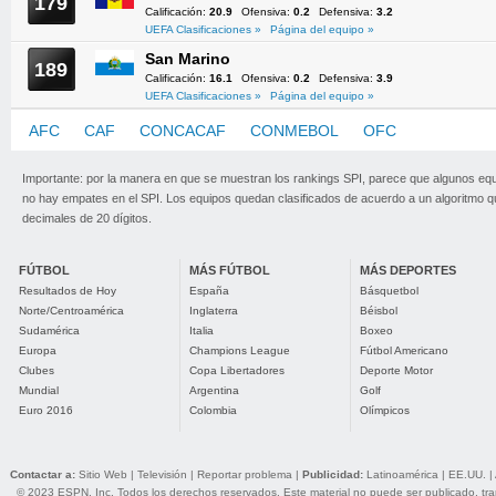
179
Calificación:
20.9
Ofensiva:
0.2
Defensiva:
3.2
UEFA Clasificaciones »
Página del equipo »
San Marino
189
Calificación:
16.1
Ofensiva:
0.2
Defensiva:
3.9
UEFA Clasificaciones »
Página del equipo »
AFC
CAF
CONCACAF
CONMEBOL
OFC
UEFA
Importante: por la manera en que se muestran los rankings SPI, parece que algunos eq
no hay empates en el SPI. Los equipos quedan clasificados de acuerdo a un algoritmo 
decimales de 20 dígitos.
FÚTBOL
MÁS FÚTBOL
MÁS DEPORTES
Resultados de Hoy
España
Básquetbol
Norte/Centroamérica
Inglaterra
Béisbol
Sudamérica
Italia
Boxeo
Europa
Champions League
Fútbol Americano
Clubes
Copa Libertadores
Deporte Motor
Mundial
Argentina
Golf
Euro 2016
Colombia
Olímpicos
Contactar a:
Sitio Web
|
Televisión
|
Reportar problema
|
Publicidad:
Latinoamérica
|
EE.UU.
|
© 2023 ESPN, Inc. Todos los derechos reservados. Este material no puede ser publicado, trans