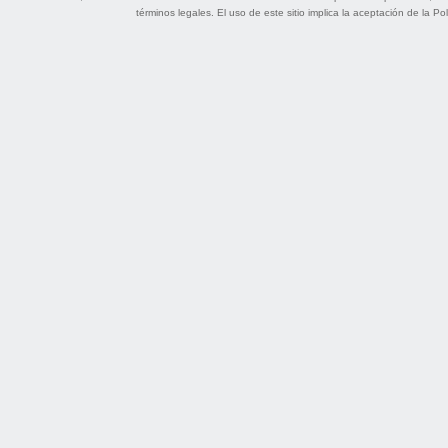
términos legales
. El uso de este sitio implica la aceptación de la
Pol