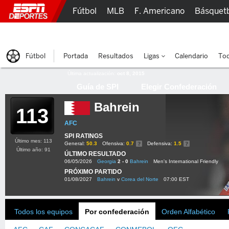
Fútbol
MLB
F. Americano
Básquet
Lucha Libre
Olímpicos
Más Deportes
Fútbol
Portada
Resultados
Ligas
Calendario
Tod
Última actualización:
oct 8, 2015
Guía de SPI
Elegir Confederación
Bahrein
113
AFC
SPI RATINGS
Último mes: 113
General:
50.3
Ofensiva:
0.7
Defensiva:
1.5
Último año: 91
ÚLTIMO RESULTADO
06/05/2026
Georgia
2 - 0
Bahrein
Men's International Friendly
PRÓXIMO PARTIDO
01/08/2027
Bahrein
v
Corea del Norte
07:00 EST
Todos los equipos
Por confederación
Orden Alfabético