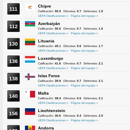
Chipre
111
Calificación:
50.9
Ofensiva:
0.7
Defensiva:
1.5
UEFA Clasificaciones »
Página del equipo »
Azerbaiyán
112
Calificación:
50.6
Ofensiva:
0.7
Defensiva:
1.5
UEFA Clasificaciones »
Página del equipo »
Lituania
130
Calificación:
45.1
Ofensiva:
0.6
Defensiva:
1.7
UEFA Clasificaciones »
Página del equipo »
Luxemburgo
136
Calificación:
41.6
Ofensiva:
0.7
Defensiva:
2.1
UEFA Clasificaciones »
Página del equipo »
Islas Feroe
138
Calificación:
39.8
Ofensiva:
0.7
Defensiva:
2.1
UEFA Clasificaciones »
Página del equipo »
Malta
140
Calificación:
38.4
Ofensiva:
0.6
Defensiva:
2.1
UEFA Clasificaciones »
Página del equipo »
Liechtenstein
156
Calificación:
30.6
Ofensiva:
0.4
Defensiva:
2.5
UEFA Clasificaciones »
Página del equipo »
Andorra