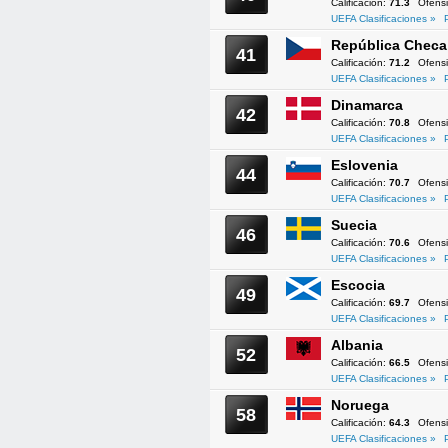
Calificación:
71.3
Ofens
UEFA Clasificaciones »
República Checa
41
Calificación:
71.2
Ofens
UEFA Clasificaciones »
Dinamarca
42
Calificación:
70.8
Ofens
UEFA Clasificaciones »
Eslovenia
44
Calificación:
70.7
Ofens
UEFA Clasificaciones »
Suecia
46
Calificación:
70.6
Ofens
UEFA Clasificaciones »
Escocia
49
Calificación:
69.7
Ofens
UEFA Clasificaciones »
Albania
52
Calificación:
66.5
Ofens
UEFA Clasificaciones »
Noruega
58
Calificación:
64.3
Ofens
UEFA Clasificaciones »