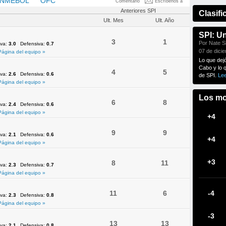
NMEBOL
OFC
UEFA
Comentario
Escríbenos a
Anteriores SPI
Clasifi
Ult. Mes
Ult. Año
SPI: U
3
1
Por Nate Si
iva:
3.0
Defensiva:
0.7
07 de dici
Página del equipo »
Lo que dej
Cabo y lo 
4
5
iva:
2.6
Defensiva:
0.6
de SPI.
Le
Página del equipo »
Los mo
6
8
iva:
2.4
Defensiva:
0.6
Página del equipo »
+4
9
9
iva:
2.1
Defensiva:
0.6
+4
Página del equipo »
+3
8
11
iva:
2.3
Defensiva:
0.7
Página del equipo »
11
6
-4
iva:
2.3
Defensiva:
0.8
Página del equipo »
-3
13
13
iva:
2.1
Defensiva:
0.8