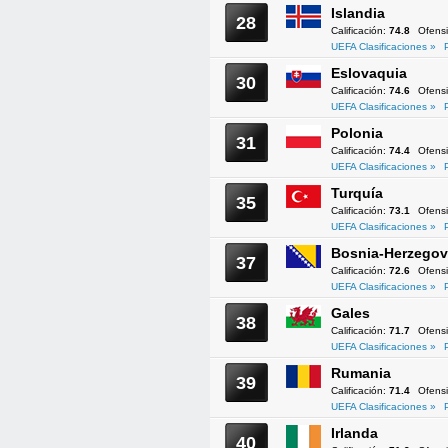
Islandia
28
Calificación:
74.8
Ofens
UEFA Clasificaciones »
Eslovaquia
30
Calificación:
74.6
Ofens
UEFA Clasificaciones »
Polonia
31
Calificación:
74.4
Ofens
UEFA Clasificaciones »
Turquía
35
Calificación:
73.1
Ofens
UEFA Clasificaciones »
Bosnia-Herzegov
37
Calificación:
72.6
Ofens
UEFA Clasificaciones »
Gales
38
Calificación:
71.7
Ofens
UEFA Clasificaciones »
Rumania
39
Calificación:
71.4
Ofens
UEFA Clasificaciones »
Irlanda
40