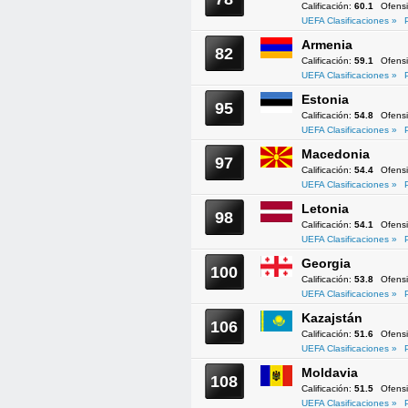
Calificación:
60.1
Ofens
UEFA Clasificaciones »
Armenia
82
Calificación:
59.1
Ofens
UEFA Clasificaciones »
Estonia
95
Calificación:
54.8
Ofens
UEFA Clasificaciones »
Macedonia
97
Calificación:
54.4
Ofens
UEFA Clasificaciones »
Letonia
98
Calificación:
54.1
Ofens
UEFA Clasificaciones »
Georgia
100
Calificación:
53.8
Ofens
UEFA Clasificaciones »
Kazajstán
106
Calificación:
51.6
Ofens
UEFA Clasificaciones »
Moldavia
108
Calificación:
51.5
Ofens
UEFA Clasificaciones »