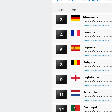
AFC
CAF
CONCACAF
CO
SPI
País
Alemania
3
Calificación:
88.1
Ofens
UEFA Clasificaciones »
Francia
4
Calificación:
87.0
Ofens
UEFA Clasificaciones »
España
6
Calificación:
85.8
Ofens
UEFA Clasificaciones »
Bélgica
8
Calificación:
84.0
Ofens
UEFA Clasificaciones »
Inglaterra
9
Calificación:
83.7
Ofens
UEFA Clasificaciones »
Holanda
11
Calificación:
81.9
Ofens
UEFA Clasificaciones »
Portugal
12
Calificación:
80.0
Ofens