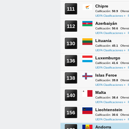
Chipre
111
Calificación:
50.9
Ofens
UEFA Clasificaciones »
Azerbaiyán
112
Calificación:
50.6
Ofens
UEFA Clasificaciones »
Lituania
130
Calificación:
45.1
Ofens
UEFA Clasificaciones »
Luxemburgo
136
Calificación:
41.6
Ofens
UEFA Clasificaciones »
Islas Feroe
138
Calificación:
39.8
Ofens
UEFA Clasificaciones »
Malta
140
Calificación:
38.4
Ofens
UEFA Clasificaciones »
Liechtenstein
156
Calificación:
30.6
Ofens
UEFA Clasificaciones »
Andorra