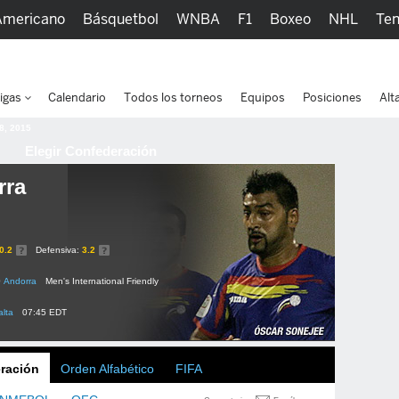
Americano
Básquetbol
WNBA
F1
Boxeo
NHL
Ten
picos
Más Deportes
Watc
igas
Calendario
Todos los torneos
Equipos
Posiciones
Alt
 8, 2015
Elegir Confederación
rra
0.2
Defensiva:
3.2
0
Andorra
Men's International Friendly
lta
07:45 EDT
ración
Orden Alfabético
FIFA