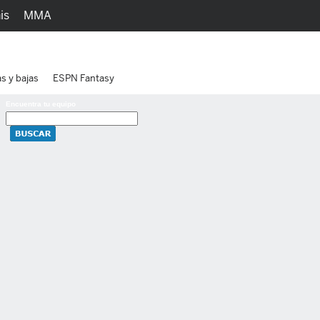
is
MMA
h
Juegos
Ediciones
as y bajas
ESPN Fantasy
Encuentra tu equipo