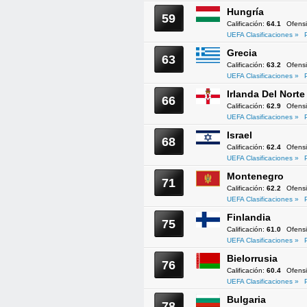
Hungría
59
Calificación:
64.1
Ofens
UEFA Clasificaciones »
Grecia
63
Calificación:
63.2
Ofens
UEFA Clasificaciones »
Irlanda Del Norte
66
Calificación:
62.9
Ofens
UEFA Clasificaciones »
Israel
68
Calificación:
62.4
Ofens
UEFA Clasificaciones »
Montenegro
71
Calificación:
62.2
Ofens
UEFA Clasificaciones »
Finlandia
75
Calificación:
61.0
Ofens
UEFA Clasificaciones »
Bielorrusia
76
Calificación:
60.4
Ofens
UEFA Clasificaciones »
Bulgaria
78