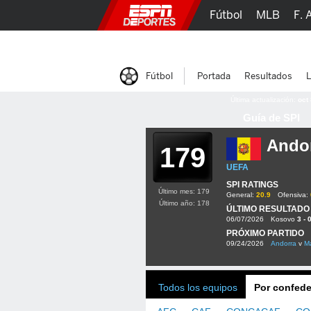
Fútbol
MLB
F. 
Lucha Libre
Olím
Fútbol
Portada
Resultados
L
Última actualización:
oct
Guía de SPI
Ando
179
UEFA
SPI RATINGS
Último mes: 179
General:
20.9
Ofensiva:
Último año: 178
ÚLTIMO RESULTADO
06/07/2026
Kosovo
3 - 
PRÓXIMO PARTIDO
09/24/2026
Andorra
v
Ma
Todos los equipos
Por confede