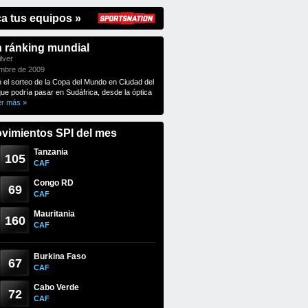
ca tus equipos »
n ránking mundial
lver
embre de 2009
ó el sorteo de la Copa del Mundo en Ciudad del
que podría pasar en Sudáfrica, desde la óptica
er más »
vimientos SPI del mes
Tanzania
105
CAF
Congo RD
69
CAF
Mauritania
160
CAF
Burkina Faso
67
CAF
Cabo Verde
72
CAF