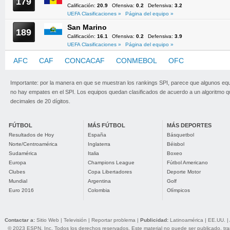
179
Calificación:
20.9
Ofensiva:
0.2
Defensiva:
3.2
UEFA Clasificaciones »
Página del equipo »
San Marino
189
Calificación:
16.1
Ofensiva:
0.2
Defensiva:
3.9
UEFA Clasificaciones »
Página del equipo »
AFC
CAF
CONCACAF
CONMEBOL
OFC
UEFA
Importante: por la manera en que se muestran los rankings SPI, parece que algunos eq
no hay empates en el SPI. Los equipos quedan clasificados de acuerdo a un algoritmo 
decimales de 20 dígitos.
FÚTBOL
MÁS FÚTBOL
MÁS DEPORTES
Resultados de Hoy
España
Básquetbol
Norte/Centroamérica
Inglaterra
Béisbol
Sudamérica
Italia
Boxeo
Europa
Champions League
Fútbol Americano
Clubes
Copa Libertadores
Deporte Motor
Mundial
Argentina
Golf
Euro 2016
Colombia
Olímpicos
Contactar a:
Sitio Web
|
Televisión
|
Reportar problema
|
Publicidad:
Latinoamérica
|
EE.UU.
|
© 2023 ESPN, Inc. Todos los derechos reservados. Este material no puede ser publicado, trans