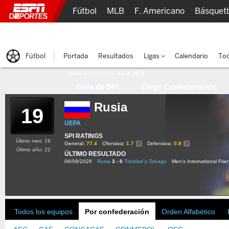
Fútbol
MLB
F. Americano
Básquet
Lucha Libre
Olímpicos
Más Deportes
Fútbol
Portada
Resultados
Ligas
Calendario
Tod
Última actualización:
oct 8, 2015
Guía de SPI
Elegir Confederación
Rusia
19
UEFA
SPI RATINGS
Último mes: 19
General:
77.4
Ofensiva:
1.7
Defensiva:
0.8
Último año: 22
ÚLTIMO RESULTADO
06/09/2026
Rusia
3 - 0
Trinidad y Tobago
Men's International Frie
Todos los equipos
Por confederación
Orden Alfabético