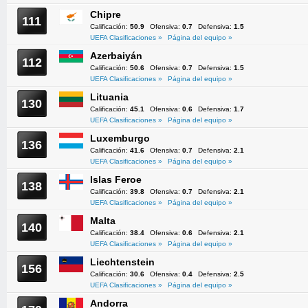
Chipre
111
Calificación:
50.9
Ofensiva:
0.7
Defensiva:
1.5
UEFA Clasificaciones »
Página del equipo »
Azerbaiyán
112
Calificación:
50.6
Ofensiva:
0.7
Defensiva:
1.5
UEFA Clasificaciones »
Página del equipo »
Lituania
130
Calificación:
45.1
Ofensiva:
0.6
Defensiva:
1.7
UEFA Clasificaciones »
Página del equipo »
Luxemburgo
136
Calificación:
41.6
Ofensiva:
0.7
Defensiva:
2.1
UEFA Clasificaciones »
Página del equipo »
Islas Feroe
138
Calificación:
39.8
Ofensiva:
0.7
Defensiva:
2.1
UEFA Clasificaciones »
Página del equipo »
Malta
140
Calificación:
38.4
Ofensiva:
0.6
Defensiva:
2.1
UEFA Clasificaciones »
Página del equipo »
Liechtenstein
156
Calificación:
30.6
Ofensiva:
0.4
Defensiva:
2.5
UEFA Clasificaciones »
Página del equipo »
Andorra