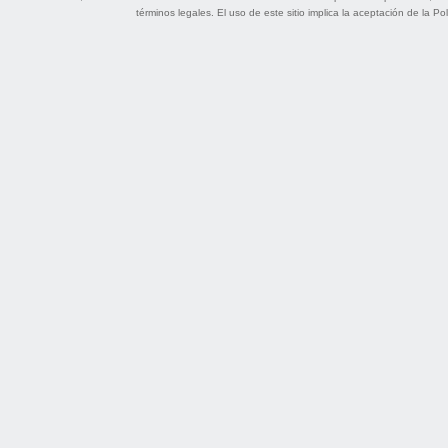
términos legales
. El uso de este sitio implica la aceptación de la
Pol