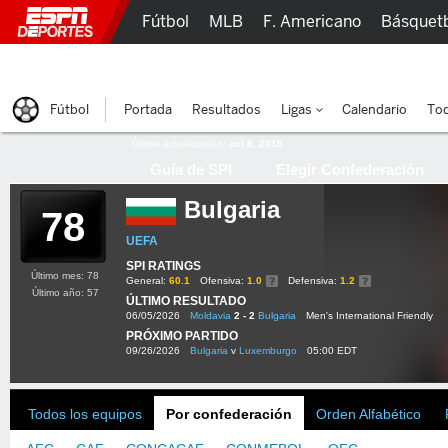
Fútbol
MLB
F. Americano
Básquet
Lucha Libre
Olímpicos
Más Deportes
Fútbol
Portada
Resultados
Ligas
Calendario
Tod
Última actualización:
oct 8, 2015
Guía de SPI
Elegir Confederación
Bulgaria
78
UEFA
SPI RATINGS
Último mes: 78
General:
60.1
Ofensiva:
1.0
Defensiva:
1.2
Último año: 57
ÚLTIMO RESULTADO
06/05/2026
Moldavia
2 - 2
Bulgaria
Men's International Friendly
PRÓXIMO PARTIDO
09/26/2026
Bulgaria
v
Luxemburgo
05:00 EDT
Todos los equipos
Por confederación
Orden Alfabético