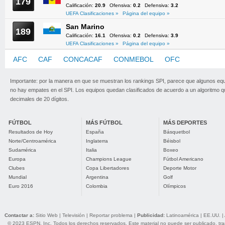
179
Calificación:
20.9
Ofensiva:
0.2
Defensiva:
3.2
UEFA Clasificaciones »
Página del equipo »
San Marino
189
Calificación:
16.1
Ofensiva:
0.2
Defensiva:
3.9
UEFA Clasificaciones »
Página del equipo »
AFC
CAF
CONCACAF
CONMEBOL
OFC
UEFA
Importante: por la manera en que se muestran los rankings SPI, parece que algunos eq
no hay empates en el SPI. Los equipos quedan clasificados de acuerdo a un algoritmo 
decimales de 20 dígitos.
FÚTBOL
MÁS FÚTBOL
MÁS DEPORTES
Resultados de Hoy
España
Básquetbol
Norte/Centroamérica
Inglaterra
Béisbol
Sudamérica
Italia
Boxeo
Europa
Champions League
Fútbol Americano
Clubes
Copa Libertadores
Deporte Motor
Mundial
Argentina
Golf
Euro 2016
Colombia
Olímpicos
Contactar a:
Sitio Web
|
Televisión
|
Reportar problema
|
Publicidad:
Latinoamérica
|
EE.UU.
|
© 2023 ESPN, Inc. Todos los derechos reservados. Este material no puede ser publicado, trans