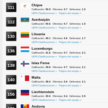
Chipre
111
Calificación:
50.9
Ofensiva:
0.7
Defensiva:
1.5
UEFA Clasificaciones »
Página del equipo »
Azerbaiyán
112
Calificación:
50.6
Ofensiva:
0.7
Defensiva:
1.5
UEFA Clasificaciones »
Página del equipo »
Lituania
130
Calificación:
45.1
Ofensiva:
0.6
Defensiva:
1.7
UEFA Clasificaciones »
Página del equipo »
Luxemburgo
136
Calificación:
41.6
Ofensiva:
0.7
Defensiva:
2.1
UEFA Clasificaciones »
Página del equipo »
Islas Feroe
138
Calificación:
39.8
Ofensiva:
0.7
Defensiva:
2.1
UEFA Clasificaciones »
Página del equipo »
Malta
140
Calificación:
38.4
Ofensiva:
0.6
Defensiva:
2.1
UEFA Clasificaciones »
Página del equipo »
Liechtenstein
156
Calificación:
30.6
Ofensiva:
0.4
Defensiva:
2.5
UEFA Clasificaciones »
Página del equipo »
Andorra