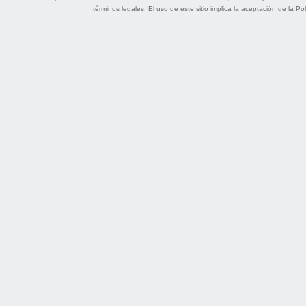
términos legales
. El uso de este sitio implica la aceptación de la
Pol